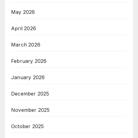
May 2026
April 2026
March 2026
February 2026
January 2026
December 2025
November 2025
October 2025