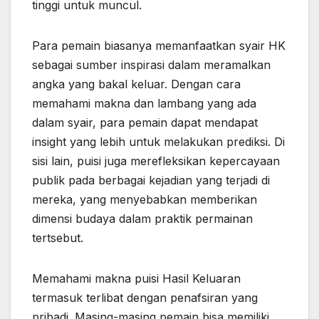
tinggi untuk muncul.
Para pemain biasanya memanfaatkan syair HK
sebagai sumber inspirasi dalam meramalkan
angka yang bakal keluar. Dengan cara
memahami makna dan lambang yang ada
dalam syair, para pemain dapat mendapat
insight yang lebih untuk melakukan prediksi. Di
sisi lain, puisi juga merefleksikan kepercayaan
publik pada berbagai kejadian yang terjadi di
mereka, yang menyebabkan memberikan
dimensi budaya dalam praktik permainan
tertsebut.
Memahami makna puisi Hasil Keluaran
termasuk terlibat dengan penafsiran yang
pribadi. Masing-masing pemain bisa memiliki