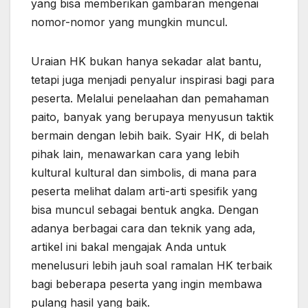
yang bisa memberikan gambaran mengenai
nomor-nomor yang mungkin muncul.
Uraian HK bukan hanya sekadar alat bantu,
tetapi juga menjadi penyalur inspirasi bagi para
peserta. Melalui penelaahan dan pemahaman
paito, banyak yang berupaya menyusun taktik
bermain dengan lebih baik. Syair HK, di belah
pihak lain, menawarkan cara yang lebih
kultural kultural dan simbolis, di mana para
peserta melihat dalam arti-arti spesifik yang
bisa muncul sebagai bentuk angka. Dengan
adanya berbagai cara dan teknik yang ada,
artikel ini bakal mengajak Anda untuk
menelusuri lebih jauh soal ramalan HK terbaik
bagi beberapa peserta yang ingin membawa
pulang hasil yang baik.