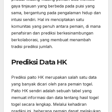
gaya tinjauan yang berbeda pada puisi yang
sama, bergantung pada pengalaman hidup dan
intuisi sendiri. Hal ini menciptakan satu
komunitas yang penuh antara pemain, di mana
penafsiran dan prediksi berkesinambungan
berkolaborasi, yang membuat menambah
tradisi prediksi jumlah.
Prediksi Data HK
Prediksi paito HK merupakan salah satu data
yang banyak dicari oleh para pemain togel.
Paito HK sendiri adalah sebuah tabel yang
memuat informasi dan data tentang hasil togel
togel secara lengkap. Melalui kehadiran
prediksi ini, beberapa pemain dapat melakukan