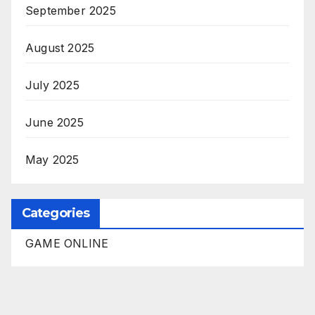
September 2025
August 2025
July 2025
June 2025
May 2025
Categories
GAME ONLINE