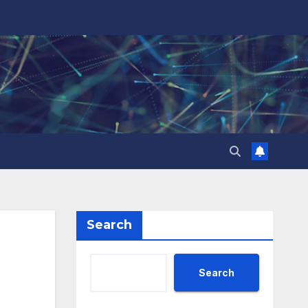
Search
Search