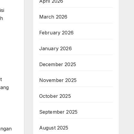
April 2026
si
March 2026
ah
February 2026
January 2026
December 2025
t
November 2025
yang
October 2025
September 2025
August 2025
angan