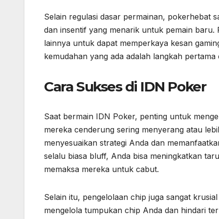
Selain regulasi dasar permainan, pokerhebat 
dan insentif yang menarik untuk pemain baru.
lainnya untuk dapat memperkaya kesan gamin
kemudahan yang ada adalah langkah pertama 
Cara Sukses di IDN Poker
Saat bermain IDN Poker, penting untuk mengert
mereka cenderung sering menyerang atau lebi
menyesuaikan strategi Anda dan memanfaatk
selalu biasa bluff, Anda bisa meningkatkan tar
memaksa mereka untuk cabut.
Selain itu, pengelolaan chip juga sangat krus
mengelola tumpukan chip Anda dan hindari te