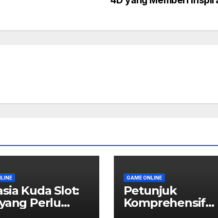
4D yang Memberi Inspir
LINE
GAME ONLINE
sia Kuda Slot:
Petunjuk
yang Perlu
Komprehensif
 Pelajari?
Togel HK di War