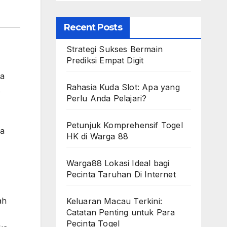
Recent Posts
Strategi Sukses Bermain
Prediksi Empat Digit
ta
Rahasia Kuda Slot: Apa yang
,
Perlu Anda Pelajari?
Petunjuk Komprehensif Togel
ya
HK di Warga 88
Warga88 Lokasi Ideal bagi
Pecinta Taruhan Di Internet
ah
Keluaran Macau Terkini:
Catatan Penting untuk Para
Pecinta Togel