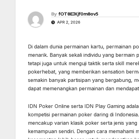
By
fOT8EJXjf0m8ov5
APR 2, 2026
Di dalam dunia permainan kartu, permainan poke
menarik. Banyak sekali individu yang bermain
tetapi juga untuk menguji taktik serta skill mer
pokerhebat, yang memberikan sensation bermai
semakin banyak partisipan yang bergabung, m
dapat memenangkan permainan dan mendapatka
IDN Poker Online serta IDN Play Gaming adala
kompetisi permainan poker daring di Indonesia
mencakup varian klasik poker serta jenis ya
kemampuan sendiri. Dengan cara memahami me