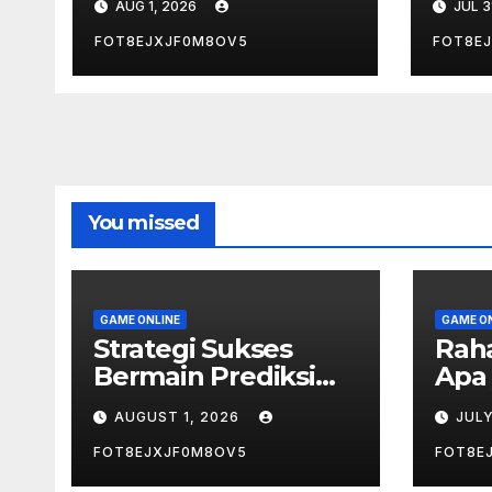
AUG 1, 2026
JUL 3
FOT8EJXJF0M8OV5
FOT8E
You missed
GAME ONLINE
GAME O
Strategi Sukses
Raha
Bermain Prediksi
Apa 
Empat Digit
Anda
AUGUST 1, 2026
JULY
FOT8EJXJF0M8OV5
FOT8E