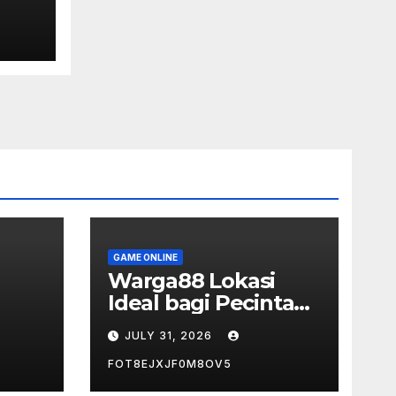
GAME ONLINE
Warga88 Lokasi
Ideal bagi Pecinta
rga
Taruhan Di Internet
JULY 31, 2026
FOT8EJXJF0M8OV5