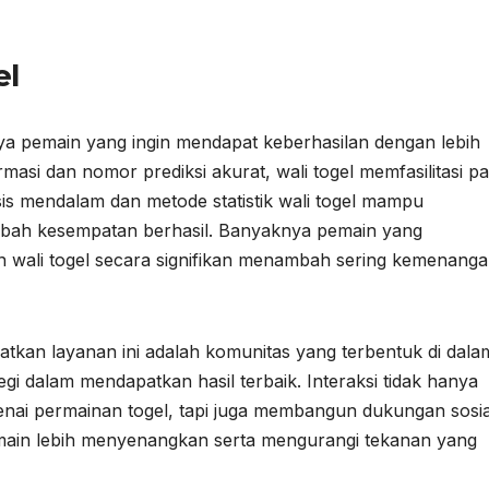
el
ya pemain yang ingin mendapat keberhasilan dengan lebih
i dan nomor prediksi akurat, wali togel memfasilitasi pa
sis mendalam dan metode statistik wali togel mampu
bah kesempatan berhasil. Banyaknya pemain yang
wali togel secara signifikan menambah sering kemenang
kan layanan ini adalah komunitas yang terbentuk di dala
egi dalam mendapatkan hasil terbaik. Interaksi tidak hanya
ai permainan togel, tapi juga membangun dukungan sosia
rmain lebih menyenangkan serta mengurangi tekanan yang