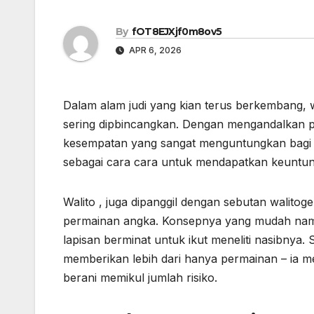
By
fOT8EJXjf0m8ov5
APR 6, 2026
Dalam alam judi yang kian terus berkembang, 
sering dipbincangkan. Dengan mengandalkan pe
kesempatan yang sangat menguntungkan bagi pa
sebagai cara cara untuk mendapatkan keuntungan
Walito , juga dipanggil dengan sebutan walit
permainan angka. Konsepnya yang mudah nam
lapisan berminat untuk ikut meneliti nasibnya
memberikan lebih dari hanya permainan – ia m
berani memikul jumlah risiko.