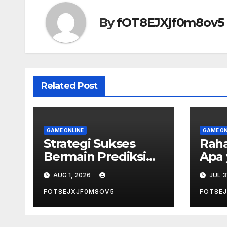
By
fOT8EJXjf0m8ov5
Related Post
GAME ONLINE
GAME ON
Strategi Sukses
Raha
Bermain Prediksi
Apa 
Empat Digit
Anda
AUG 1, 2026
JUL 3
FOT8EJXJF0M8OV5
FOT8E