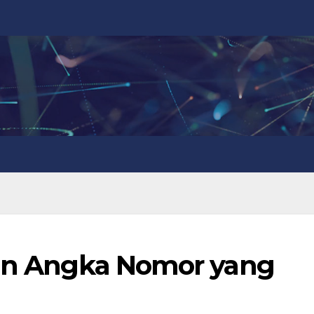
ban Angka Nomor yang