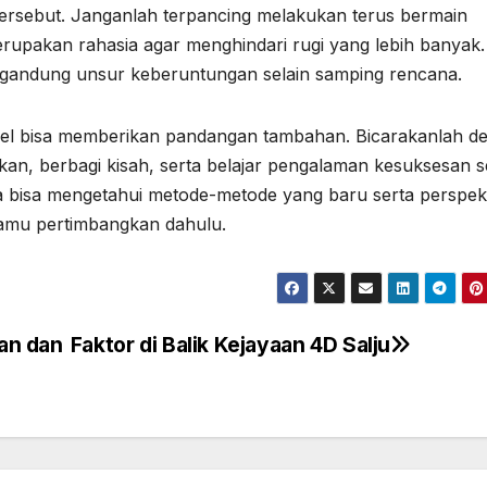
tersebut. Janganlah terpancing melakukan terus bermain
upakan rahasia agar menghindari rugi yang lebih banyak.
engandung unsur keberuntungan selain samping rencana.
ogel bisa memberikan pandangan tambahan. Bicarakanlah d
an, berbagi kisah, serta belajar pengalaman kesuksesan s
 bisa mengetahui metode-metode yang baru serta perspekt
amu pertimbangkan dahulu.
an dan
Faktor di Balik Kejayaan 4D Salju