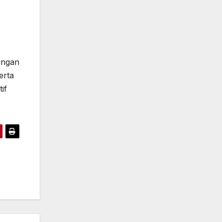
engan
erta
if