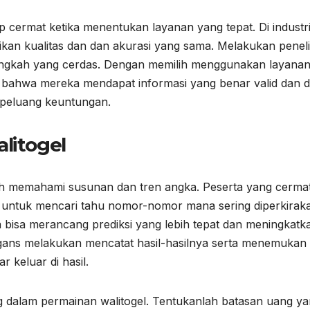
p cermat ketika menentukan layanan yang tepat. Di industr
rikan kualitas dan dan akurasi yang sama. Melakukan peneli
langkah yang cerdas. Dengan memilih menggunakan layana
 bahwa mereka mendapat informasi yang benar valid dan 
 peluang keuntungan.
litogel
ialah memahami susunan dan tren angka. Peserta yang cerma
 untuk mencari tahu nomor-nomor mana sering diperkirak
da bisa merancang prediksi yang lebih tepat dan meningkatk
gans melakukan mencatat hasil-hasilnya serta menemukan
r keluar di hasil.
g dalam permainan walitogel. Tentukanlah batasan uang y