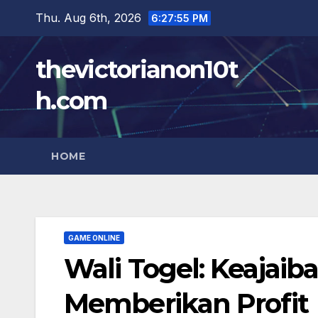
Skip
Thu. Aug 6th, 2026
6:27:56 PM
to
content
thevictorianon10t
h.com
HOME
GAME ONLINE
Wali Togel: Keajai
Memberikan Profit