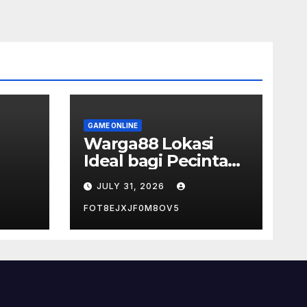
GAME ONLINE
Warga88 Lokasi
Ideal bagi Pecinta
rga
Taruhan Di Internet
JULY 31, 2026
FOT8EJXJF0M8OV5