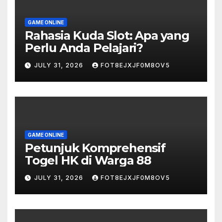
GAME ONLINE
Rahasia Kuda Slot: Apa yang
Perlu Anda Pelajari?
JULY 31, 2026
FOT8EJXJF0M8OV5
GAME ONLINE
Petunjuk Komprehensif
Togel HK di Warga 88
JULY 31, 2026
FOT8EJXJF0M8OV5