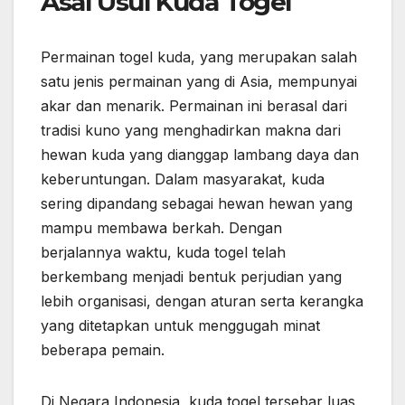
Asal Usul Kuda Togel
Permainan togel kuda, yang merupakan salah
satu jenis permainan yang di Asia, mempunyai
akar dan menarik. Permainan ini berasal dari
tradisi kuno yang menghadirkan makna dari
hewan kuda yang dianggap lambang daya dan
keberuntungan. Dalam masyarakat, kuda
sering dipandang sebagai hewan hewan yang
mampu membawa berkah. Dengan
berjalannya waktu, kuda togel telah
berkembang menjadi bentuk perjudian yang
lebih organisasi, dengan aturan serta kerangka
yang ditetapkan untuk menggugah minat
beberapa pemain.
Di Negara Indonesia, kuda togel tersebar luas