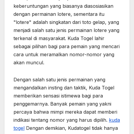
keberuntungan yang biasanya diasosiasikan
dengan permainan lotere, sementara itu
"lotere" adalah singkatan dari toto gelap, yang
menjadi salah satu jenis permainan lotere yang
terkenal di masyarakat. Kuda Togel lahir
sebagai pilihan bagi para pemain yang mencari
cara untuk meramalkan nomor-nomor yang
akan muncul.
Dengan salah satu jenis permainan yang
mengandalkan insting dan taktik, Kuda Togel
memberikan sensasi istimewa bagi para
penggemarnya. Banyak pemain yang yakni
percaya bahwa mimpi mereka dapat memberi
indikasi tentang nomor yang harus dipilih.
kuda
togel
Dengan demikian, Kudatogel tidak hanya