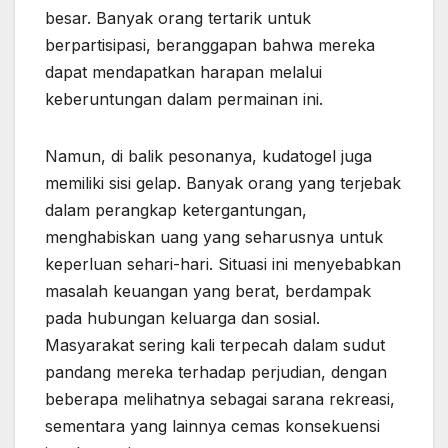
besar. Banyak orang tertarik untuk
berpartisipasi, beranggapan bahwa mereka
dapat mendapatkan harapan melalui
keberuntungan dalam permainan ini.
Namun, di balik pesonanya, kudatogel juga
memiliki sisi gelap. Banyak orang yang terjebak
dalam perangkap ketergantungan,
menghabiskan uang yang seharusnya untuk
keperluan sehari-hari. Situasi ini menyebabkan
masalah keuangan yang berat, berdampak
pada hubungan keluarga dan sosial.
Masyarakat sering kali terpecah dalam sudut
pandang mereka terhadap perjudian, dengan
beberapa melihatnya sebagai sarana rekreasi,
sementara yang lainnya cemas konsekuensi