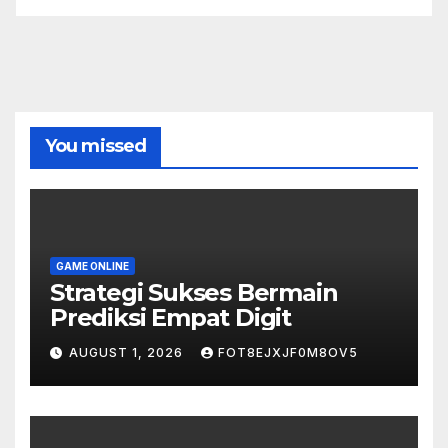
You missed
GAME ONLINE
Strategi Sukses Bermain
Prediksi Empat Digit
AUGUST 1, 2026
FOT8EJXJF0M8OV5