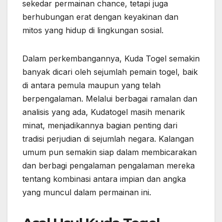
sekedar permainan chance, tetapi juga
berhubungan erat dengan keyakinan dan
mitos yang hidup di lingkungan sosial.
Dalam perkembangannya, Kuda Togel semakin
banyak dicari oleh sejumlah pemain togel, baik
di antara pemula maupun yang telah
berpengalaman. Melalui berbagai ramalan dan
analisis yang ada, Kudatogel masih menarik
minat, menjadikannya bagian penting dari
tradisi perjudian di sejumlah negara. Kalangan
umum pun semakin siap dalam membicarakan
dan berbagi pengalaman pengalaman mereka
tentang kombinasi antara impian dan angka
yang muncul dalam permainan ini.