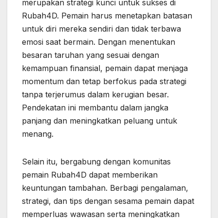
merupakan strategi kunci untuk sukses di
Rubah4D. Pemain harus menetapkan batasan
untuk diri mereka sendiri dan tidak terbawa
emosi saat bermain. Dengan menentukan
besaran taruhan yang sesuai dengan
kemampuan finansial, pemain dapat menjaga
momentum dan tetap berfokus pada strategi
tanpa terjerumus dalam kerugian besar.
Pendekatan ini membantu dalam jangka
panjang dan meningkatkan peluang untuk
menang.
Selain itu, bergabung dengan komunitas
pemain Rubah4D dapat memberikan
keuntungan tambahan. Berbagi pengalaman,
strategi, dan tips dengan sesama pemain dapat
memperluas wawasan serta meningkatkan