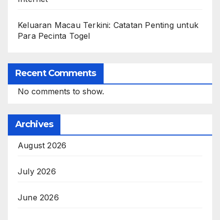
Keluaran Macau Terkini: Catatan Penting untuk
Para Pecinta Togel
Recent Comments
No comments to show.
Archives
August 2026
July 2026
June 2026