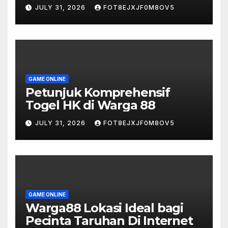
JULY 31, 2026
FOT8EJXJF0M8OV5
GAME ONLINE
Petunjuk Komprehensif
Togel HK di Warga 88
JULY 31, 2026
FOT8EJXJF0M8OV5
GAME ONLINE
Warga88 Lokasi Ideal bagi
Pecinta Taruhan Di Internet