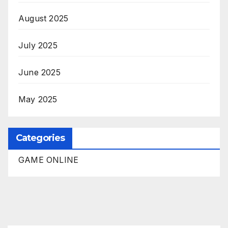
August 2025
July 2025
June 2025
May 2025
Categories
GAME ONLINE