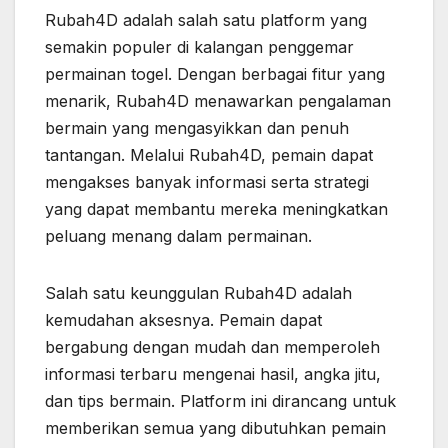
Rubah4D adalah salah satu platform yang
semakin populer di kalangan penggemar
permainan togel. Dengan berbagai fitur yang
menarik, Rubah4D menawarkan pengalaman
bermain yang mengasyikkan dan penuh
tantangan. Melalui Rubah4D, pemain dapat
mengakses banyak informasi serta strategi
yang dapat membantu mereka meningkatkan
peluang menang dalam permainan.
Salah satu keunggulan Rubah4D adalah
kemudahan aksesnya. Pemain dapat
bergabung dengan mudah dan memperoleh
informasi terbaru mengenai hasil, angka jitu,
dan tips bermain. Platform ini dirancang untuk
memberikan semua yang dibutuhkan pemain