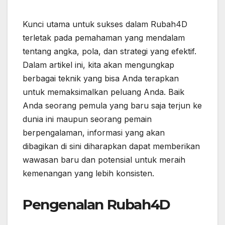
Kunci utama untuk sukses dalam Rubah4D
terletak pada pemahaman yang mendalam
tentang angka, pola, dan strategi yang efektif.
Dalam artikel ini, kita akan mengungkap
berbagai teknik yang bisa Anda terapkan
untuk memaksimalkan peluang Anda. Baik
Anda seorang pemula yang baru saja terjun ke
dunia ini maupun seorang pemain
berpengalaman, informasi yang akan
dibagikan di sini diharapkan dapat memberikan
wawasan baru dan potensial untuk meraih
kemenangan yang lebih konsisten.
Pengenalan Rubah4D