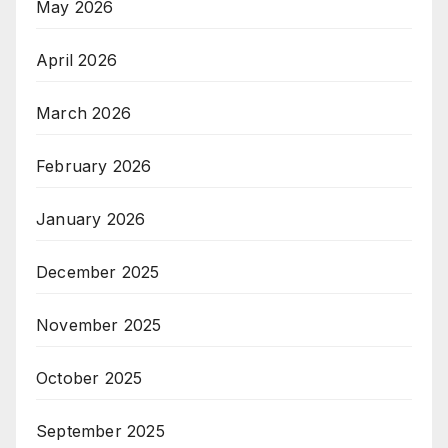
May 2026
April 2026
March 2026
February 2026
January 2026
December 2025
November 2025
October 2025
September 2025