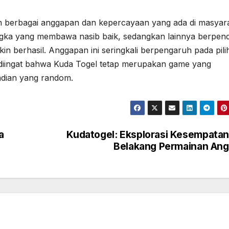
gan berbagai anggapan dan kepercayaan yang ada di masyar
ka yang membawa nasib baik, sedangkan lainnya berpen
n berhasil. Anggapan ini seringkali berpengaruh pada pili
k diingat bahwa Kuda Togel tetap merupakan game yang
ndian yang random.
a
Kudatogel: Eksplorasi Kesempatan
Belakang Permainan An