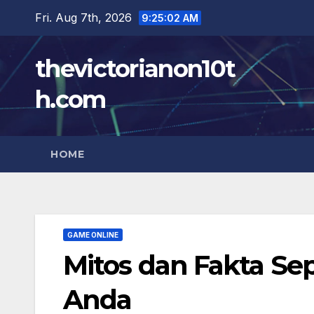
Skip
Fri. Aug 7th, 2026
9:25:02 AM
to
content
thevictorianon10t
h.com
HOME
GAME ONLINE
Mitos dan Fakta Se
Anda