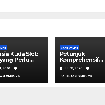
LINE
GAME ONLINE
sia Kuda Slot:
Petunjuk
yang Perlu
Komprehensif
 Pelajari?
Togel HK di War
1, 2026
JUL 31, 2026
88
JXJF0M8OV5
FOT8EJXJF0M8OV5