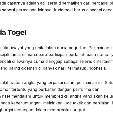
a dasarnya adalah adil serta diperhatikan dari berbagai pi
a seperti permainan lainnya, kudatogel harus dihadapi den
da Togel
iliki riwayat yang unik dalam dunia perjudian. Permainan in
 sejak lama, di mana para partisipan bertaruh pada nomor 
ndati di awalnya cuma dianggap sebagai sejenis entertain
ang paling digemari di banyak nasi, termasuk Indonesia.
dalah sistem angka yang terpakai dalam permainan ini. Seti
nomor tertentu yang berkaitan dengan performa dan
an riset mendalam untuk memprediksi angka yang akan kelu
ada keberuntungan, melainkan juga taktik dan penilaian. 
hargai tantangan dalam memprediksi output.