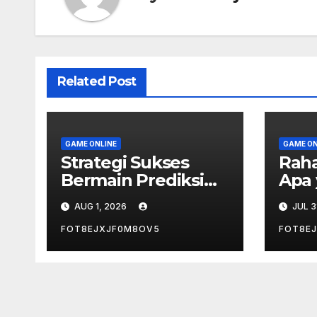
Related Post
GAME ONLINE
GAME ON
Strategi Sukses
Raha
Bermain Prediksi
Apa 
Empat Digit
Anda
AUG 1, 2026
JUL 3
FOT8EJXJF0M8OV5
FOT8E