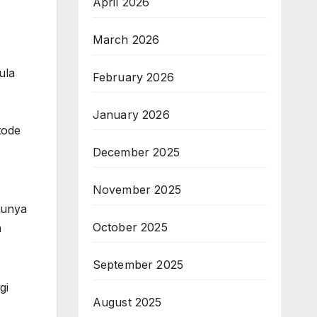
April 2026
March 2026
ula
February 2026
January 2026
tode
December 2025
November 2025
punya
October 2025
a
September 2025
gi
August 2025