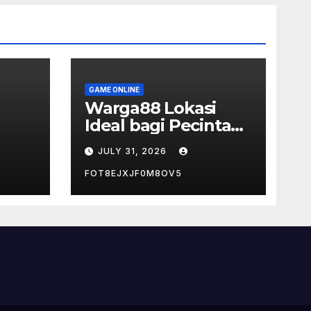
GAME ONLINE
Warga88 Lokasi
Ideal bagi Pecinta
rga
Taruhan Di Internet
JULY 31, 2026
FOT8EJXJF0M8OV5