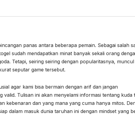
erbincangan panas antara beberapa pemain. Sebagai salah s
togel sudah mendapatkan minat banyak sekali orang deng
oda. Tetapi, seiring seiring dengan popularitasnya, muncul
urat seputar game tersebut.
sial agar kami bisa bermain dengan arif dan jangan
alid. Tulisan ini akan menyelami informasi tentang kuda 
an kebenaran dan yang mana yang cuma hanya mitos. De
 siap dalam masuk dunia taruhan ini dengan mindset yang b