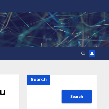
Search
ru
Search