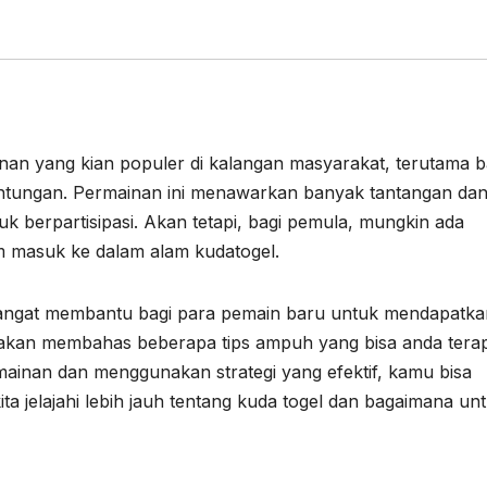
nan yang kian populer di kalangan masyarakat, terutama b
tungan. Permainan ini menawarkan banyak tantangan da
uk berpartisipasi. Akan tetapi, bagi pemula, mungkin ada
m masuk ke dalam alam kudatogel.
 sangat membantu bagi para pemain baru untuk mendapatka
a akan membahas beberapa tips ampuh yang bisa anda tera
inan dan menggunakan strategi yang efektif, kamu bisa
a jelajahi lebih jauh tentang kuda togel dan bagaimana un