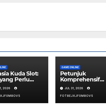
LINE
GAME ONLINE
sia Kuda Slot:
Petunjuk
yang Perlu
Komprehensif
 Pelajari?
Togel HK di War
1, 2026
JUL 31, 2026
88
JXJF0M8OV5
FOT8EJXJF0M8OV5