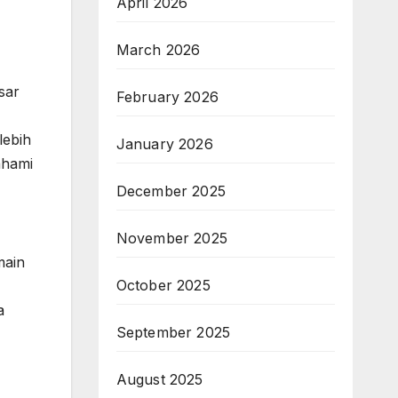
April 2026
March 2026
sar
February 2026
lebih
January 2026
ahami
December 2025
November 2025
main
October 2025
a
September 2025
August 2025