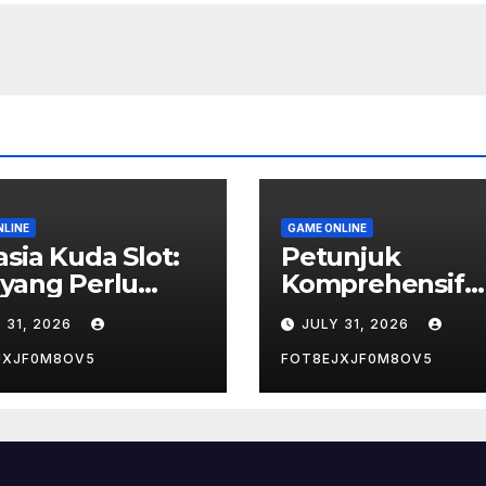
NLINE
GAME ONLINE
sia Kuda Slot:
Petunjuk
yang Perlu
Komprehensif
 Pelajari?
Togel HK di Wa
 31, 2026
JULY 31, 2026
88
JXJF0M8OV5
FOT8EJXJF0M8OV5