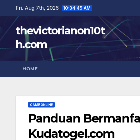
Skip
Fri. Aug 7th, 2026
10:34:46 AM
to
content
thevictorianon10t
h.com
HOME
GAME ONLINE
Panduan Bermanfa
Kudatogel.com