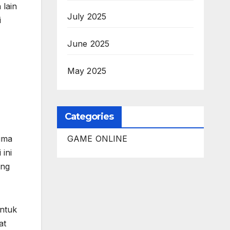
 lain
July 2025
i
June 2025
May 2025
Categories
GAME ONLINE
uma
ini
ang
untuk
at