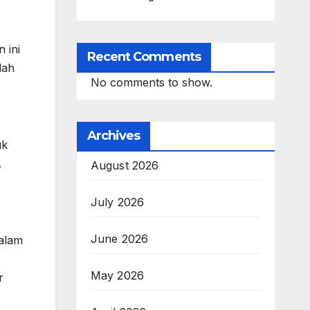
 ini
Recent Comments
lah
No comments to show.
Archives
uk
.
August 2026
July 2026
June 2026
dalam
May 2026
r