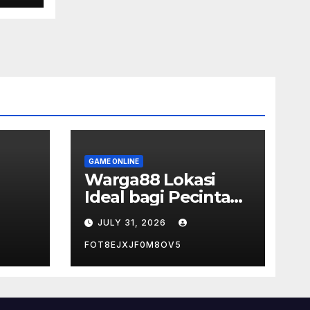
GAME ONLINE
Warga88 Lokasi
Ideal bagi Pecinta
rga
Taruhan Di Internet
JULY 31, 2026
FOT8EJXJF0M8OV5