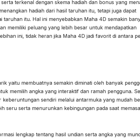
D serta terkenal dengan skema hadiah dan bonus yang mena
ngkan hadiah dari hasil taruhan itu, tetapi juga dapat
i taruhan itu. Hal ini menyebabkan Maha 4D semakin ban
dan memiliki peluang yang lebih besar untuk mendapatkan
han ini, tidak heran jika Maha 4D jadi favorit di antara pe
ik yaitu membuatnya semakin diminati oleh banyak peng
untuk memilih angka yang interaktif dan ramah pengguna. Se
 keberuntungan sendiri melalui antarmuka yang mudah be
ebih seru serta menurunkan kebingungan pada saat memas
rmasi lengkap tentang hasil undian serta angka yang munc