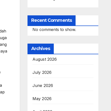
Recent Comments
No comments to show.
dah
juga
yang
Archives
caya
August 2026
a
July 2026
a
June 2026
iap
May 2026