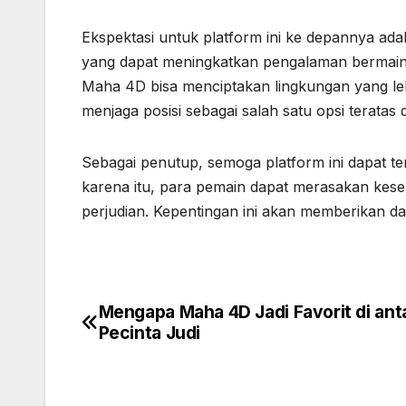
Ekspektasi untuk platform ini ke depannya ada
yang dapat meningkatkan pengalaman bermain
Maha 4D bisa menciptakan lingkungan yang lebi
menjaga posisi sebagai salah satu opsi teratas di
Sebagai penutup, semoga platform ini dapat t
karena itu, para pemain dapat merasakan keseru
perjudian. Kepentingan ini akan memberikan damp
Mengapa Maha 4D Jadi Favorit di ant
Post
Pecinta Judi
navigation