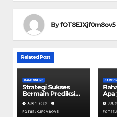
By
fOT8EJXjf0m8ov5
Related Post
GAME ONLINE
GAME ON
Strategi Sukses
Raha
Bermain Prediksi
Apa 
Empat Digit
Anda
AUG 1, 2026
JUL 3
FOT8EJXJF0M8OV5
FOT8E