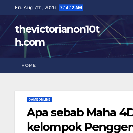
Skip
Fri. Aug 7th, 2026
7:14:13 AM
to
content
thevictorianon10t
h.com
HOME
GAME ONLINE
Apa sebab Maha 4D
kelompok Penggem