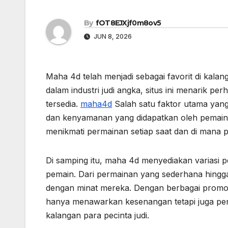
By
fOT8EJXjf0m8ov5
JUN 8, 2026
Maha 4d telah menjadi sebagai favorit di kala
dalam industri judi angka, situs ini menarik p
tersedia.
maha4d
Salah satu faktor utama yang
dan kenyamanan yang didapatkan oleh pemain
menikmati permainan setiap saat dan di mana
Di samping itu, maha 4d menyediakan variasi 
pemain. Dari permainan yang sederhana hingg
dengan minat mereka. Dengan berbagai promo 
hanya menawarkan kesenangan tetapi juga perl
kalangan para pecinta judi.