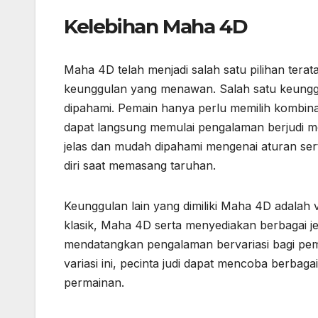
Kelebihan Maha 4D
Maha 4D telah menjadi salah satu pilihan tera
keunggulan yang menawan. Salah satu keungg
dipahami. Pemain hanya perlu memilih kombin
dapat langsung memulai pengalaman berjudi mer
jelas dan mudah dipahami mengenai aturan se
diri saat memasang taruhan.
Keunggulan lain yang dimiliki Maha 4D adalah 
klasik, Maha 4D serta menyediakan berbagai je
mendatangkan pengalaman bervariasi bagi pem
variasi ini, pecinta judi dapat mencoba berba
permainan.