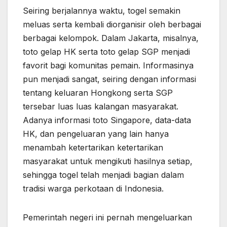
Seiring berjalannya waktu, togel semakin
meluas serta kembali diorganisir oleh berbagai
berbagai kelompok. Dalam Jakarta, misalnya,
toto gelap HK serta toto gelap SGP menjadi
favorit bagi komunitas pemain. Informasinya
pun menjadi sangat, seiring dengan informasi
tentang keluaran Hongkong serta SGP
tersebar luas luas kalangan masyarakat.
Adanya informasi toto Singapore, data-data
HK, dan pengeluaran yang lain hanya
menambah ketertarikan ketertarikan
masyarakat untuk mengikuti hasilnya setiap,
sehingga togel telah menjadi bagian dalam
tradisi warga perkotaan di Indonesia.
Pemerintah negeri ini pernah mengeluarkan