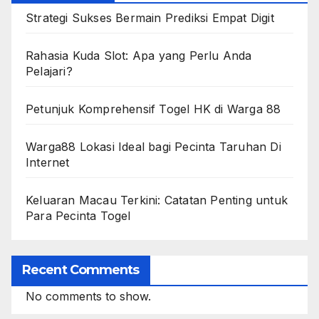
Strategi Sukses Bermain Prediksi Empat Digit
Rahasia Kuda Slot: Apa yang Perlu Anda
Pelajari?
Petunjuk Komprehensif Togel HK di Warga 88
Warga88 Lokasi Ideal bagi Pecinta Taruhan Di
Internet
Keluaran Macau Terkini: Catatan Penting untuk
Para Pecinta Togel
Recent Comments
No comments to show.