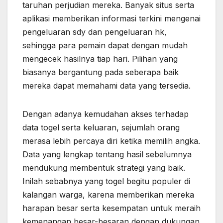
taruhan perjudian mereka. Banyak situs serta
aplikasi memberikan informasi terkini mengenai
pengeluaran sdy dan pengeluaran hk,
sehingga para pemain dapat dengan mudah
mengecek hasilnya tiap hari. Pilihan yang
biasanya bergantung pada seberapa baik
mereka dapat memahami data yang tersedia.
Dengan adanya kemudahan akses terhadap
data togel serta keluaran, sejumlah orang
merasa lebih percaya diri ketika memilih angka.
Data yang lengkap tentang hasil sebelumnya
mendukung membentuk strategi yang baik.
Inilah sebabnya yang togel begitu populer di
kalangan warga, karena memberikan mereka
harapan besar serta kesempatan untuk meraih
kemenangan besar-besaran dengan dukungan