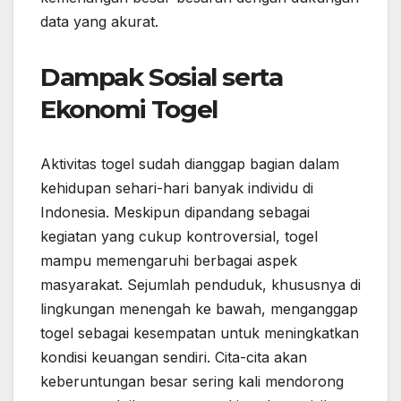
data yang akurat.
Dampak Sosial serta
Ekonomi Togel
Aktivitas togel sudah dianggap bagian dalam
kehidupan sehari-hari banyak individu di
Indonesia. Meskipun dipandang sebagai
kegiatan yang cukup kontroversial, togel
mampu memengaruhi berbagai aspek
masyarakat. Sejumlah penduduk, khususnya di
lingkungan menengah ke bawah, menganggap
togel sebagai kesempatan untuk meningkatkan
kondisi keuangan sendiri. Cita-cita akan
keberuntungan besar sering kali mendorong