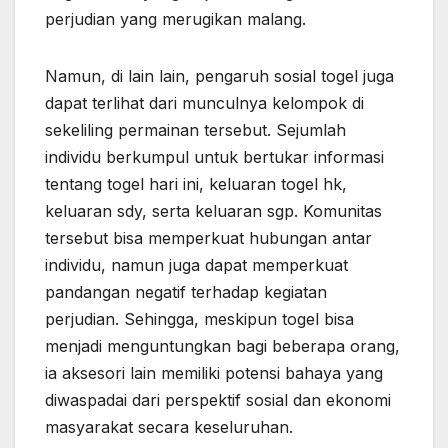
perjudian yang merugikan malang.
Namun, di lain lain, pengaruh sosial togel juga
dapat terlihat dari munculnya kelompok di
sekeliling permainan tersebut. Sejumlah
individu berkumpul untuk bertukar informasi
tentang togel hari ini, keluaran togel hk,
keluaran sdy, serta keluaran sgp. Komunitas
tersebut bisa memperkuat hubungan antar
individu, namun juga dapat memperkuat
pandangan negatif terhadap kegiatan
perjudian. Sehingga, meskipun togel bisa
menjadi menguntungkan bagi beberapa orang,
ia aksesori lain memiliki potensi bahaya yang
diwaspadai dari perspektif sosial dan ekonomi
masyarakat secara keseluruhan.