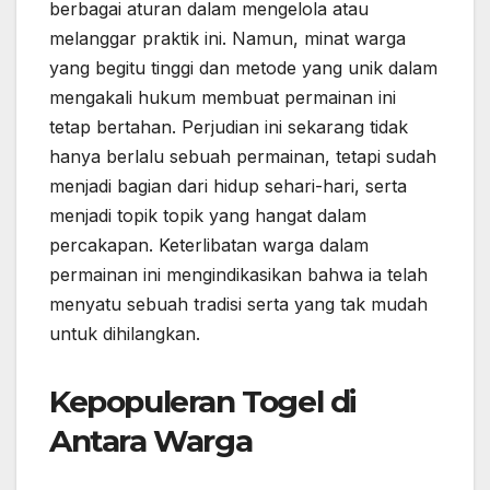
berbagai aturan dalam mengelola atau
melanggar praktik ini. Namun, minat warga
yang begitu tinggi dan metode yang unik dalam
mengakali hukum membuat permainan ini
tetap bertahan. Perjudian ini sekarang tidak
hanya berlalu sebuah permainan, tetapi sudah
menjadi bagian dari hidup sehari-hari, serta
menjadi topik topik yang hangat dalam
percakapan. Keterlibatan warga dalam
permainan ini mengindikasikan bahwa ia telah
menyatu sebuah tradisi serta yang tak mudah
untuk dihilangkan.
Kepopuleran Togel di
Antara Warga