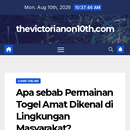
Skip
Mon. Aug 10th, 2026
10:37:47 AM
to
content
thevictorianon10th.com
GAME ONLINE
Apa sebab Permainan
Togel Amat Dikenal di
Lingkungan
Masyarakat?