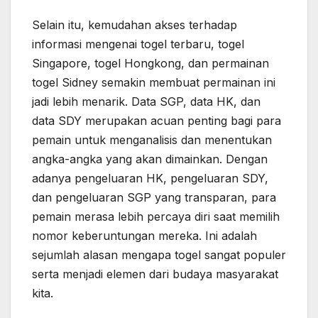
Selain itu, kemudahan akses terhadap
informasi mengenai togel terbaru, togel
Singapore, togel Hongkong, dan permainan
togel Sidney semakin membuat permainan ini
jadi lebih menarik. Data SGP, data HK, dan
data SDY merupakan acuan penting bagi para
pemain untuk menganalisis dan menentukan
angka-angka yang akan dimainkan. Dengan
adanya pengeluaran HK, pengeluaran SDY,
dan pengeluaran SGP yang transparan, para
pemain merasa lebih percaya diri saat memilih
nomor keberuntungan mereka. Ini adalah
sejumlah alasan mengapa togel sangat populer
serta menjadi elemen dari budaya masyarakat
kita.