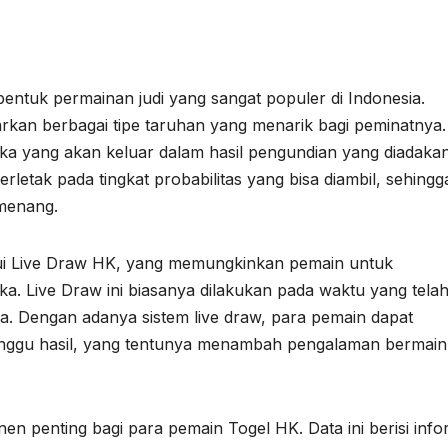
entuk permainan judi yang sangat populer di Indonesia.
kan berbagai tipe taruhan yang menarik bagi peminatnya.
a yang akan keluar dalam hasil pengundian yang diadaka
erletak pada tingkat probabilitas yang bisa diambil, sehingg
menang.
alui Live Draw HK, yang memungkinkan pemain untuk
. Live Draw ini biasanya dilakukan pada waktu yang tela
dia. Dengan adanya sistem live draw, para pemain dapat
nggu hasil, yang tentunya menambah pengalaman bermain
en penting bagi para pemain Togel HK. Data ini berisi info