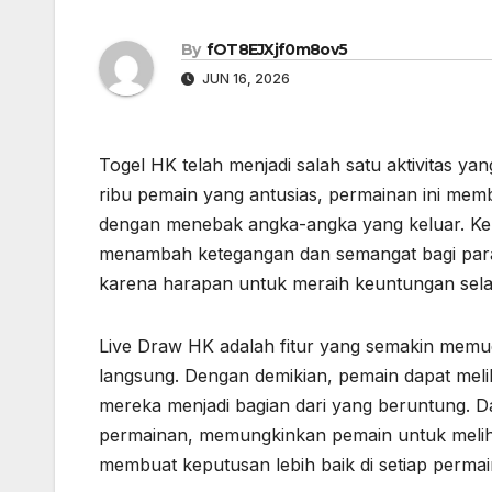
By
fOT8EJXjf0m8ov5
JUN 16, 2026
Togel HK telah menjadi salah satu aktivitas y
ribu pemain yang antusias, permainan ini m
dengan menebak angka-angka yang keluar. Kel
menambah ketegangan dan semangat bagi para
karena harapan untuk meraih keuntungan selalu 
Live Draw HK adalah fitur yang semakin memu
langsung. Dengan demikian, pemain dapat meli
mereka menjadi bagian dari yang beruntung. Da
permainan, memungkinkan pemain untuk melih
membuat keputusan lebih baik di setiap perma