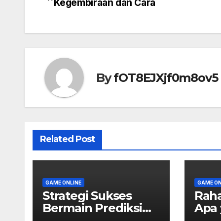
Kegembiraan dan Cara
navigation
By
fOT8EJXjf0m8ov5
Related Post
GAME ONLINE
GAME ON
Strategi Sukses
Raha
Bermain Prediksi
Apa 
Empat Digit
Anda