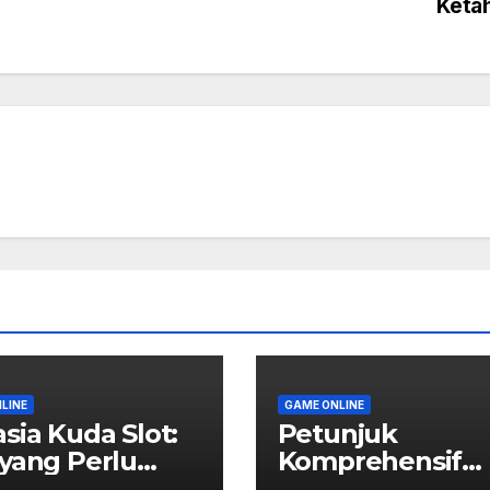
Keta
LINE
GAME ONLINE
sia Kuda Slot:
Petunjuk
yang Perlu
Komprehensif
 Pelajari?
Togel HK di War