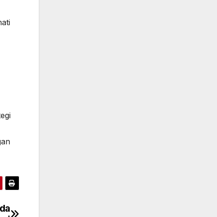
ati
egi
gan
nda