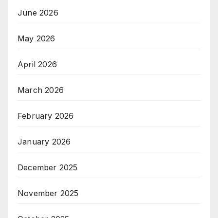
June 2026
May 2026
April 2026
March 2026
February 2026
January 2026
December 2025
November 2025