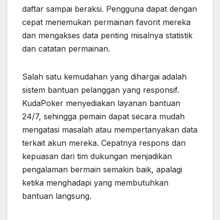
daftar sampai beraksi. Pengguna dapat dengan
cepat menemukan permainan favorit mereka
dan mengakses data penting misalnya statistik
dan catatan permainan.
Salah satu kemudahan yang dihargai adalah
sistem bantuan pelanggan yang responsif.
KudaPoker menyediakan layanan bantuan
24/7, sehingga pemain dapat secara mudah
mengatasi masalah atau mempertanyakan data
terkait akun mereka. Cepatnya respons dan
kepuasan dari tim dukungan menjadikan
pengalaman bermain semakin baik, apalagi
ketika menghadapi yang membutuhkan
bantuan langsung.