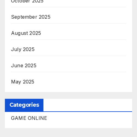
October 2025
September 2025
August 2025
July 2025
June 2025
May 2025
Categories
GAME ONLINE