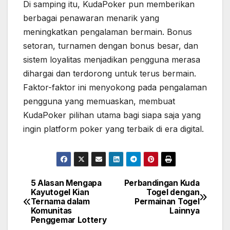
Di samping itu, KudaPoker pun memberikan
berbagai penawaran menarik yang
meningkatkan pengalaman bermain. Bonus
setoran, turnamen dengan bonus besar, dan
sistem loyalitas menjadikan pengguna merasa
dihargai dan terdorong untuk terus bermain.
Faktor-faktor ini menyokong pada pengalaman
pengguna yang memuaskan, membuat
KudaPoker pilihan utama bagi siapa saja yang
ingin platform poker yang terbaik di era digital.
5 Alasan Mengapa
Perbandingan Kuda
Post
Kayutogel Kian
Togel dengan
Ternama dalam
Permainan Togel
navigation
Komunitas
Lainnya
Penggemar Lottery