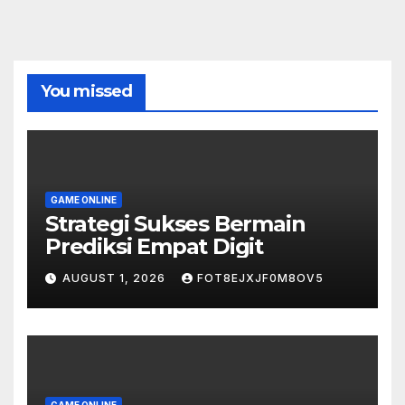
You missed
GAME ONLINE
Strategi Sukses Bermain
Prediksi Empat Digit
AUGUST 1, 2026
FOT8EJXJF0M8OV5