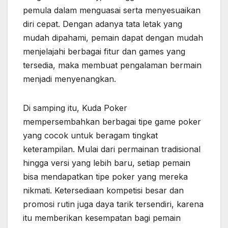
pemula dalam menguasai serta menyesuaikan
diri cepat. Dengan adanya tata letak yang
mudah dipahami, pemain dapat dengan mudah
menjelajahi berbagai fitur dan games yang
tersedia, maka membuat pengalaman bermain
menjadi menyenangkan.
Di samping itu, Kuda Poker
mempersembahkan berbagai tipe game poker
yang cocok untuk beragam tingkat
keterampilan. Mulai dari permainan tradisional
hingga versi yang lebih baru, setiap pemain
bisa mendapatkan tipe poker yang mereka
nikmati. Ketersediaan kompetisi besar dan
promosi rutin juga daya tarik tersendiri, karena
itu memberikan kesempatan bagi pemain