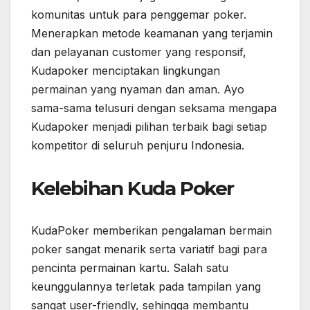
komunitas untuk para penggemar poker.
Menerapkan metode keamanan yang terjamin
dan pelayanan customer yang responsif,
Kudapoker menciptakan lingkungan
permainan yang nyaman dan aman. Ayo
sama-sama telusuri dengan seksama mengapa
Kudapoker menjadi pilihan terbaik bagi setiap
kompetitor di seluruh penjuru Indonesia.
Kelebihan Kuda Poker
KudaPoker memberikan pengalaman bermain
poker sangat menarik serta variatif bagi para
pencinta permainan kartu. Salah satu
keunggulannya terletak pada tampilan yang
sangat user-friendly, sehingga membantu