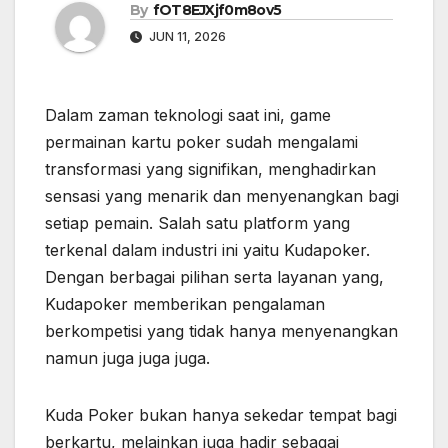
By
fOT8EJXjf0m8ov5
JUN 11, 2026
Dalam zaman teknologi saat ini, game
permainan kartu poker sudah mengalami
transformasi yang signifikan, menghadirkan
sensasi yang menarik dan menyenangkan bagi
setiap pemain. Salah satu platform yang
terkenal dalam industri ini yaitu Kudapoker.
Dengan berbagai pilihan serta layanan yang,
Kudapoker memberikan pengalaman
berkompetisi yang tidak hanya menyenangkan
namun juga juga juga.
Kuda Poker bukan hanya sekedar tempat bagi
berkartu, melainkan juga hadir sebagai