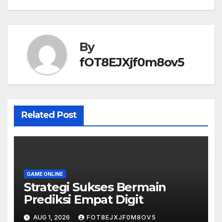
By
fOT8EJXjf0m8ov5
Related Post
GAME ONLINE
Strategi Sukses Bermain
Prediksi Empat Digit
AUG 1, 2026
FOT8EJXJF0M8OV5