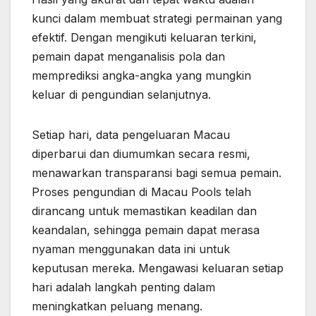
kunci dalam membuat strategi permainan yang
efektif. Dengan mengikuti keluaran terkini,
pemain dapat menganalisis pola dan
memprediksi angka-angka yang mungkin
keluar di pengundian selanjutnya.
Setiap hari, data pengeluaran Macau
diperbarui dan diumumkan secara resmi,
menawarkan transparansi bagi semua pemain.
Proses pengundian di Macau Pools telah
dirancang untuk memastikan keadilan dan
keandalan, sehingga pemain dapat merasa
nyaman menggunakan data ini untuk
keputusan mereka. Mengawasi keluaran setiap
hari adalah langkah penting dalam
meningkatkan peluang menang.