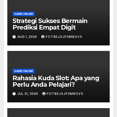
GAME ONLINE
Strategi Sukses Bermain
Prediksi Empat Digit
AUG 1, 2026
FOT8EJXJF0M8OV5
GAME ONLINE
Rahasia Kuda Slot: Apa yang
Perlu Anda Pelajari?
JUL 31, 2026
FOT8EJXJF0M8OV5