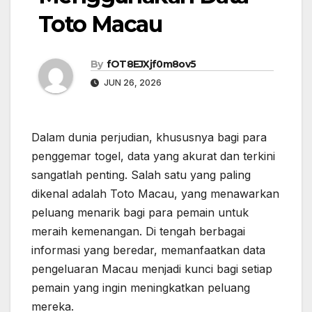
Toto Macau
By
fOT8EJXjf0m8ov5
JUN 26, 2026
Dalam dunia perjudian, khususnya bagi para
penggemar togel, data yang akurat dan terkini
sangatlah penting. Salah satu yang paling
dikenal adalah Toto Macau, yang menawarkan
peluang menarik bagi para pemain untuk
meraih kemenangan. Di tengah berbagai
informasi yang beredar, memanfaatkan data
pengeluaran Macau menjadi kunci bagi setiap
pemain yang ingin meningkatkan peluang
mereka.