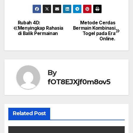
Rubah 4D:
Metode Cerdas
Post
Menyingkap Rahasia
Bermain Kombinasi
di Balik Permainan
Togel pada Era
navigation
Online.
By
fOT8EJXjf0m8ov5
Related Post