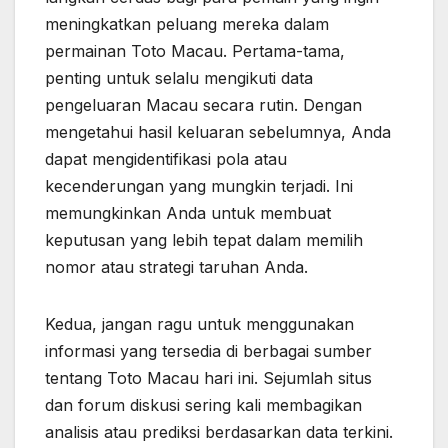
meningkatkan peluang mereka dalam
permainan Toto Macau. Pertama-tama,
penting untuk selalu mengikuti data
pengeluaran Macau secara rutin. Dengan
mengetahui hasil keluaran sebelumnya, Anda
dapat mengidentifikasi pola atau
kecenderungan yang mungkin terjadi. Ini
memungkinkan Anda untuk membuat
keputusan yang lebih tepat dalam memilih
nomor atau strategi taruhan Anda.
Kedua, jangan ragu untuk menggunakan
informasi yang tersedia di berbagai sumber
tentang Toto Macau hari ini. Sejumlah situs
dan forum diskusi sering kali membagikan
analisis atau prediksi berdasarkan data terkini.