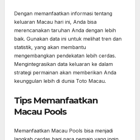
Dengan memanfaatkan informasi tentang
keluaran Macau hari ini, Anda bisa
merencanakan taruhan Anda dengan lebih
baik. Gunakan data ini untuk melihat tren dan
statistik, yang akan membantu
mengembangkan pendekatan lebih cerdas.
Mengintegrasikan data keluaran ke dalam
strategi permainan akan memberikan Anda
keunggulan lebih di dunia Toto Macau.
Tips Memanfaatkan
Macau Pools
Memanfaatkan Macau Pools bisa menjadi
langkah cerdas bagi para pemain yang ingin