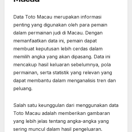
Data Toto Macau merupakan informasi
penting yang digunakan oleh para pemain
dalam permainan judi di Macau. Dengan
memanfaatkan data ini, pemain dapat
membuat keputusan lebih cerdas dalam
memilih angka yang akan dipasang. Data ini
mencakup hasil keluaran sebelumnya, pola
permainan, serta statistik yang relevan yang
dapat membantu dalam menganalisis tren dan
peluang.
Salah satu keunggulan dari menggunakan data
Toto Macau adalah memberikan gambaran
yang lebih jelas tentang angka-angka yang
sering muncul dalam hasil pengeluaran.