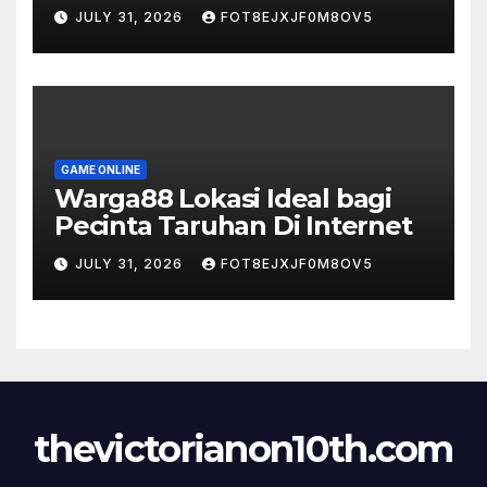
JULY 31, 2026
FOT8EJXJF0M8OV5
GAME ONLINE
Warga88 Lokasi Ideal bagi
Pecinta Taruhan Di Internet
JULY 31, 2026
FOT8EJXJF0M8OV5
thevictorianon10th.com