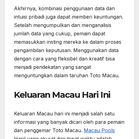
Akhirnya, kombinasi penggunaan data dan
intuisi pribadi juga dapat memberi keuntungan.
Setelah mengumpulkan dan menganalisis
jumlah data yang cukup, pemain dapat
memasukkan insting mereka ke dalam proses
pengambilan keputusan. Menggunakan data
dengan cara yang fleksibel dan kreatif bisa
menjadi pendekatan yang sangat
menguntungkan dalam taruhan Toto Macau.
Keluaran Macau Hari Ini
Keluaran Macau hari ini menjadi salah satu
informasi yang banyak dicari oleh para pemain
dan penggemar Toto Macau.
Macau Pools
Hasil yang akurat dan tepat waktu adalah