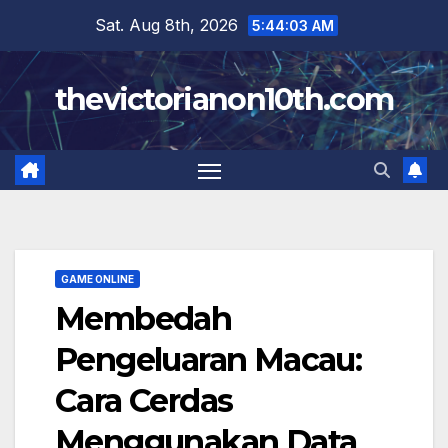
Skip
Sat. Aug 8th, 2026
5:44:04 AM
to
content
thevictorianon10th.com
GAME ONLINE
Membedah
Pengeluaran Macau:
Cara Cerdas
Menggunakan Data