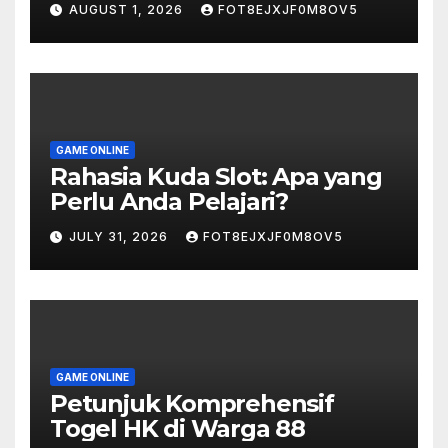
AUGUST 1, 2026
FOT8EJXJF0M8OV5
GAME ONLINE
Rahasia Kuda Slot: Apa yang
Perlu Anda Pelajari?
JULY 31, 2026
FOT8EJXJF0M8OV5
GAME ONLINE
Petunjuk Komprehensif
Togel HK di Warga 88