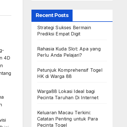
Recent Posts
Strategi Sukses Bermain
Prediksi Empat Digit
Rahasia Kuda Slot: Apa yang
g-
Perlu Anda Pelajari?
an 4D
an
Petunjuk Komprehensif Togel
ntang
HK di Warga 88
Warga88 Lokasi Ideal bagi
na
Pecinta Taruhan Di Internet
n
Keluaran Macau Terkini:
Catatan Penting untuk Para
isi
Pecinta Togel