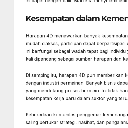
ini dapat dengan baik. Mari kita menyelami le
Kesempatan dalam Keme
Harapan 4D menawarkan banyak kesempatan m
mudah diakses, partisipan dapat berpartisipasi
ini berfungsi sebagai wadah tepat bagi individ
kali dipandang sebagai sumber harapan dan ke
Di samping itu, harapan 4D pun memberikan k
dengan industri permainan. Banyak bisnis dapa
yang mendukung proses bermain. Ini tidak han
kesempatan kerja baru dalam sektor yang ter
Keberadaan komunitas penggemar kemenangan 4
saling bertukar strategi, nasihat, dan pengal