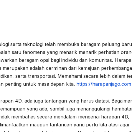
ologi serta teknologi telah membuka beragam peluang baru
alah satu fenomena yang menarik menarik perhatian oran
warkan beragam opsi bagi individu dan komunitas. Harap
ga merupakan adalah cerminan dari kemajuan perkembang
idikan, serta transportasi. Memahami secara lebih dalam te
 penting untuk masa depan kita.
https://harapanjago.com
rapan 4D, ada juga tantangan yang harus diatasi. Bagaima
kemampuan yang ada, sambil juga menanggulangi hambata
a hendak membahas secara mendalam mengenai harapan 4D,
manfaatkan maupun tantangan yang perlu kita atasi agar v