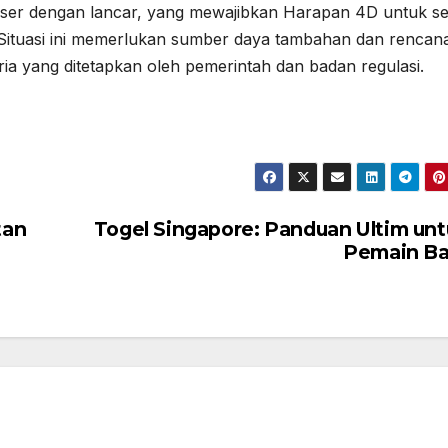
rgeser dengan lancar, yang mewajibkan Harapan 4D untuk se
. Situasi ini memerlukan sumber daya tambahan dan rencan
ria yang ditetapkan oleh pemerintah dan badan regulasi.
tan
Togel Singapore: Panduan Ultim un
Pemain Ba