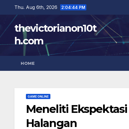
Skip
Thu. Aug 6th, 2026
2:04:45 PM
to
content
thevictorianon10t
h.com
HOME
GAME ONLINE
Meneliti Ekspektas
Halangan