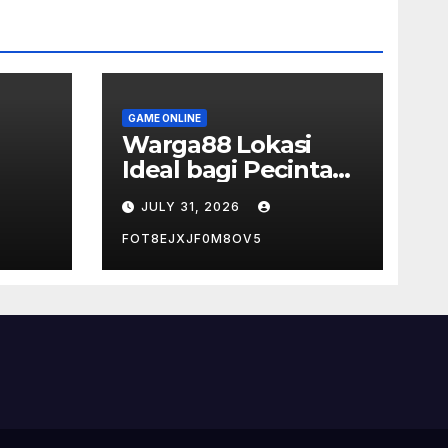
GAME ONLINE
Warga88 Lokasi
Ideal bagi Pecinta
rga
Taruhan Di Internet
JULY 31, 2026
FOT8EJXJF0M8OV5