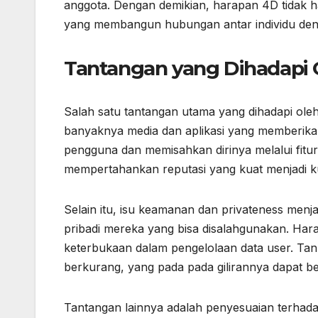
anggota. Dengan demikian, harapan 4D tidak h
yang membangun hubungan antar individu deng
Tantangan yang Dihadapi 
Salah satu tantangan utama yang dihadapi oleh
banyaknya media dan aplikasi yang memberik
pengguna dan memisahkan dirinya melalui fit
mempertahankan reputasi yang kuat menjadi ku
Selain itu, isu keamanan dan privateness menj
pribadi mereka yang bisa disalahgunakan. H
keterbukaan dalam pengelolaan data user. Ta
berkurang, yang pada pada gilirannya dapat b
Tantangan lainnya adalah penyesuaian terhada