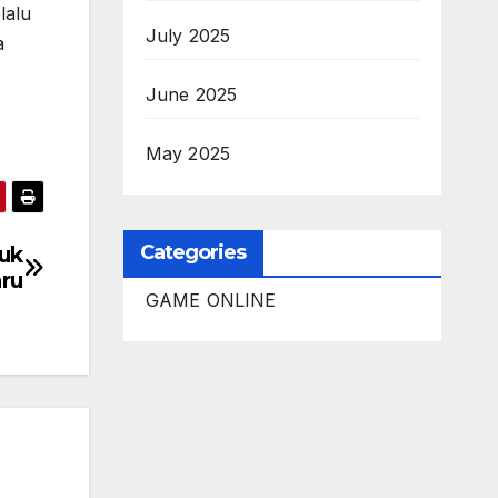
lalu
July 2025
a
June 2025
May 2025
Categories
tuk
ru
GAME ONLINE