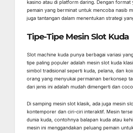
kasino atau di platform daring. Dengan form
pemain yang berminat untuk mencoba nasib me
juga tantangan dalam menentukan strategi yan
Tipe-Tipe Mesin Slot Kuda
Slot machine kuda punya berbagai variasi yan
tipe paling populer adalah mesin slot kuda kla
simbol tradisional seperti kuda, pelana, dan k
orang yang menyukai permainan berkonsep t
dari jenis ini adalah mudah dimengerti dan coc
Di samping mesin slot klasik, ada juga mesin 
kontemporer dan ciri-ciri interaktif. Mesin t
dunia kuda, contohnya balapan kuda atau kehi
mesin ini menggandakan peluang pemain untuk