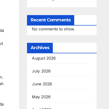
Recent Comments
No comments to show.
da
ot
Archives
August 2026
July 2026
n.
ah
June 2026
May 2026
da