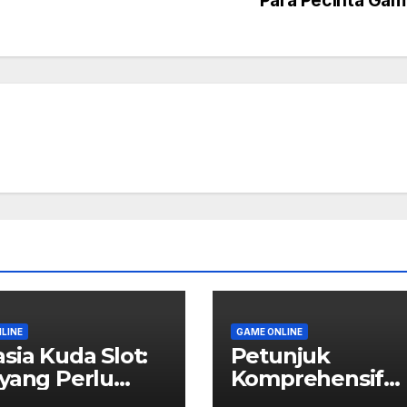
Para Pecinta Ga
LINE
GAME ONLINE
sia Kuda Slot:
Petunjuk
yang Perlu
Komprehensif
 Pelajari?
Togel HK di War