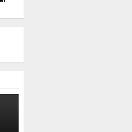
me?
ga