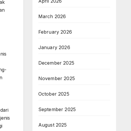
April 2026
ak
an
March 2026
February 2026
January 2026
nis
December 2025
ng-
n
November 2025
October 2025
September 2025
dari
jenis
August 2025
i