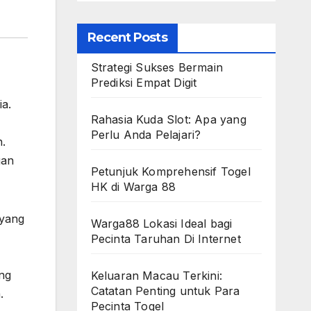
Recent Posts
Strategi Sukses Bermain
Prediksi Empat Digit
ia.
Rahasia Kuda Slot: Apa yang
Perlu Anda Pelajari?
.
gan
Petunjuk Komprehensif Togel
HK di Warga 88
 yang
Warga88 Lokasi Ideal bagi
Pecinta Taruhan Di Internet
ang
Keluaran Macau Terkini:
Catatan Penting untuk Para
.
Pecinta Togel