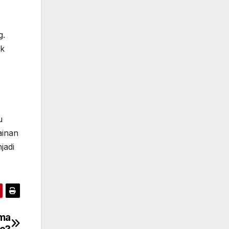
g.
uk
u
ainan
jadi
ama