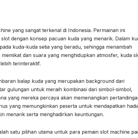
ine yang sangat terkenal di Indonesia. Permainan ini
in slot dengan konsep pacuan kuda yang menarik. Dalam ku
n pada kuda-kuda setia yang beradu, sehingga menambah
g memikat dan suara yang menghidupkan atmosfer, kuda sl
ih terinteraktif.
 gambaran balap kuda yang merupakan background dari
ar gulungan untuk meraih kombinasi dari simbol-simbol,
ana yang mereka percaya akan memenangkan pertandinga
 bonus yang memungkinkan peserta untuk mendapatkan hadi
in menarik serta menghadirkan keuntungan.
salah satu pilihan utama untuk para pemain slot machine pa