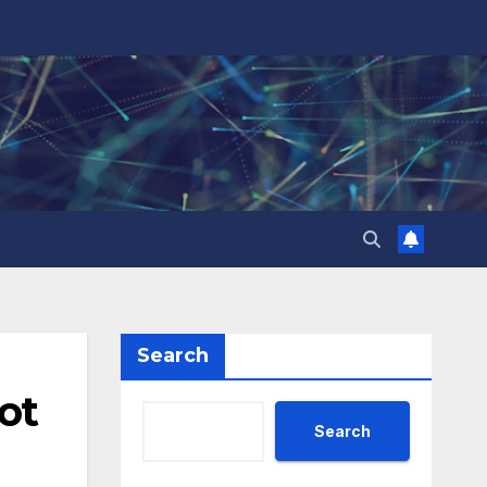
Search
ot
Search