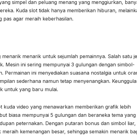
at yang simpel dan peluang menang yang menggiurkan, bany
reka. Kuda slot tidak hanya memberikan hiburan, melaink
g pas agar meraih keberhasilan.
g menarik menarik untuk sejumlah pemainnya. Salah satu je
sik. Mesin ini sering mempunyai 3 gulungan dengan simbol-
oin. Permainan ini menyediakan suasana nostalgia untuk ora
ampilan sederhana namun tetap menyenangkan. Keunggula
ok untuk yang baru mulai.
slot kuda video yang menawarkan memberikan grafik lebih
ersebut biasa mempunyai 5 gulungan dan beraneka tema yang 
dupan peternakan. Dengan putaran bonus dan simbol liar, 
 meraih kemenangan besar, sehingga semakin menarik bag