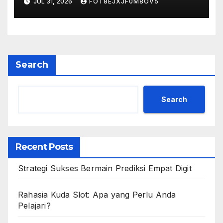
JUL 31, 2026
FOT8EJXJF0M8OV5
Search
Search
Recent Posts
Strategi Sukses Bermain Prediksi Empat Digit
Rahasia Kuda Slot: Apa yang Perlu Anda
Pelajari?