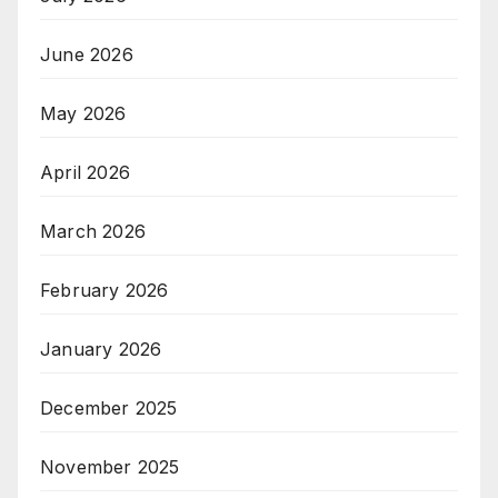
June 2026
May 2026
April 2026
March 2026
February 2026
January 2026
December 2025
November 2025