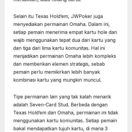
Selain itu Texas Hold’em, JWPoker juga
menyediakan permainan Omaha. Dalam ini,
setiap pemain menerima empat kartu hole dan
wajib menggunakan tepat dua dari kartu yang
dan tiga dari lima kartu komunitas. Hal ini
menjadikan permainan Omaha lebih kompleks
dan memberikan elemen strategis, sebab
pemain perlu memikirkan lebih banyak
kombinasi kartu yang mungkin muncul.
Tipe permainan lain yang tak kalah menarik
adalah Seven-Card Stud. Berbeda dengan
Texas Hold’em dan Omaha, permainan ini tidak
menggunakan kartu komunitas. Setiap pemain
bakal mendapatkan tujuh kartu, di mana 3