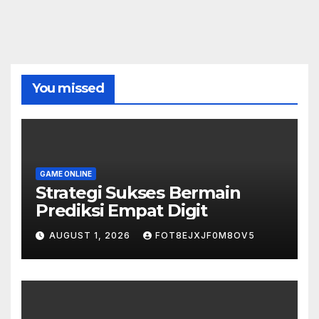
You missed
GAME ONLINE
Strategi Sukses Bermain
Prediksi Empat Digit
AUGUST 1, 2026
FOT8EJXJF0M8OV5