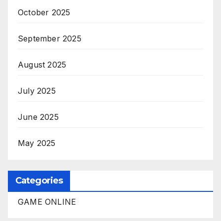
October 2025
September 2025
August 2025
July 2025
June 2025
May 2025
Categories
GAME ONLINE