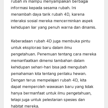
rubah ini mampu menyampaikan berbagai
informasi kepada sesama rubah. Ini
menambah daya tarik rubah 4D, karena
interaksi sosial mereka mencerminkan aspek
kehidupan liar yang penuh warna dan dinamis.
Keberadaan rubah 4D juga membuka pintu
untuk eksplorasi baru dalam ilmu
pengetahuan. Penemuan tentang cara mereka
memanfaatkan dimensi tambahan dalam
kehidupan sehari-hari bisa jadi mengubah
pemahaman kita tentang perilaku hewan.
Dengan terus mempelajari rubah 4D, kita
dapat memperoleh wawasan baru yang tidak
hanya bermanfaat untuk ilmu pengetahuan,
tetapi juga untuk pelestarian spesies dan
habitat mereka.