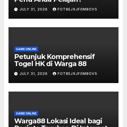
JULY 31, 2026
FOT8EJXJF0M8OV5
GAME ONLINE
Petunjuk Komprehensif
Togel HK di Warga 88
JULY 31, 2026
FOT8EJXJF0M8OV5
GAME ONLINE
Warga88 Lokasi Ideal bagi