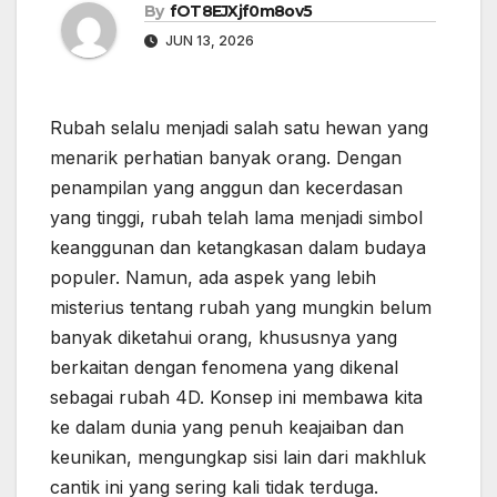
By
fOT8EJXjf0m8ov5
JUN 13, 2026
Rubah selalu menjadi salah satu hewan yang
menarik perhatian banyak orang. Dengan
penampilan yang anggun dan kecerdasan
yang tinggi, rubah telah lama menjadi simbol
keanggunan dan ketangkasan dalam budaya
populer. Namun, ada aspek yang lebih
misterius tentang rubah yang mungkin belum
banyak diketahui orang, khususnya yang
berkaitan dengan fenomena yang dikenal
sebagai rubah 4D. Konsep ini membawa kita
ke dalam dunia yang penuh keajaiban dan
keunikan, mengungkap sisi lain dari makhluk
cantik ini yang sering kali tidak terduga.