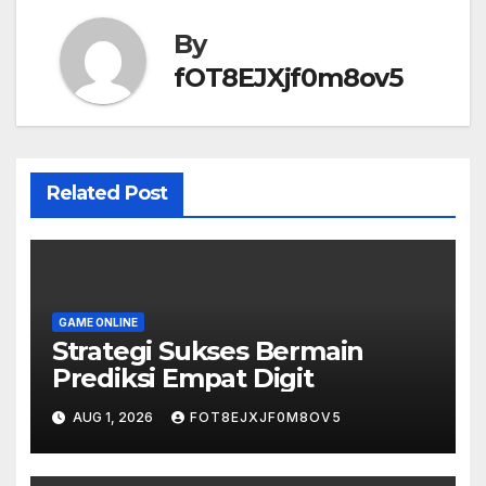
By
fOT8EJXjf0m8ov5
Related Post
GAME ONLINE
Strategi Sukses Bermain
Prediksi Empat Digit
AUG 1, 2026
FOT8EJXJF0M8OV5