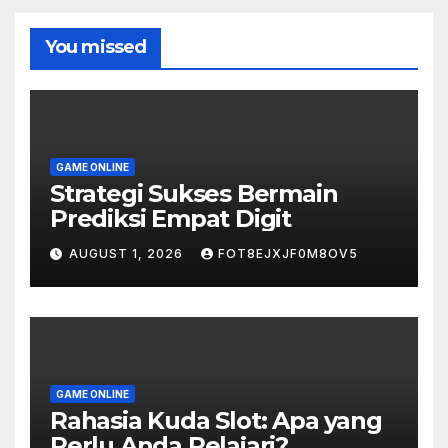
You missed
GAME ONLINE
Strategi Sukses Bermain
Prediksi Empat Digit
AUGUST 1, 2026
FOT8EJXJF0M8OV5
GAME ONLINE
Rahasia Kuda Slot: Apa yang
Perlu Anda Pelajari?