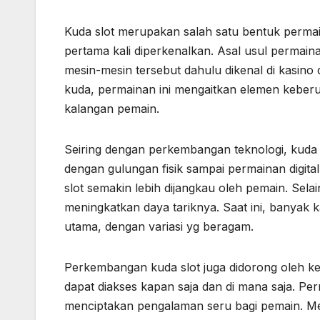
Kuda slot merupakan salah satu bentuk perma
pertama kali diperkenalkan. Asal usul permainan
mesin-mesin tersebut dahulu dikenal di kasino 
kuda, permainan ini mengaitkan elemen keberu
kalangan pemain.
Seiring dengan perkembangan teknologi, kuda s
dengan gulungan fisik sampai permainan digital 
slot semakin lebih dijangkau oleh pemain. Selai
meningkatkan daya tariknya. Saat ini, banyak
utama, dengan variasi yg beragam.
Perkembangan kuda slot juga didorong oleh k
dapat diakses kapan saja dan di mana saja. Pe
menciptakan pengalaman seru bagi pemain. Me