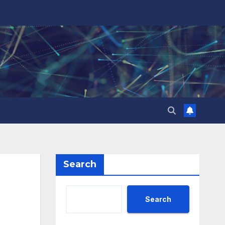
Search
Search