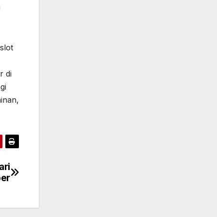
a
slot
r di
gi
inan,
ari
ber