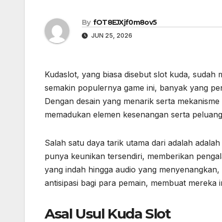
By
fOT8EJXjf0m8ov5
JUN 25, 2026
Kudaslot, yang biasa disebut slot kuda, sudah 
semakin populernya game ini, banyak yang pe
Dengan desain yang menarik serta mekanisme 
memadukan elemen kesenangan serta peluang
Salah satu daya tarik utama dari adalah adalah
punya keunikan tersendiri, memberikan pengal
yang indah hingga audio yang menyenangkan, 
antisipasi bagi para pemain, membuat mereka 
Asal Usul Kuda Slot