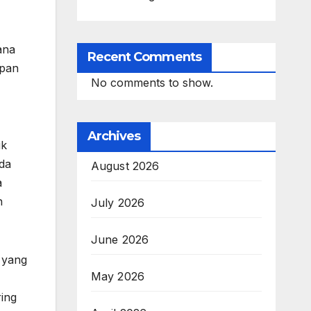
ana
Recent Comments
apan
No comments to show.
Archives
ik
uda
August 2026
a
n
July 2026
June 2026
 yang
May 2026
ing