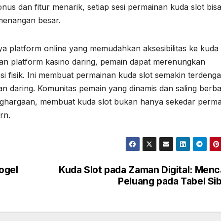
us dan fitur menarik, setiap sesi permainan kuda slot bis
menangan besar.
nya platform online yang memudahkan aksesibilitas ke kuda 
ran platform kasino daring, pemain dapat merenungkan
i fisik. Ini membuat permainan kuda slot semakin terdenga
 daring. Komunitas pemain yang dinamis dan saling berba
ghargaan, membuat kuda slot bukan hanya sekedar perma
rn.
ogel
Kuda Slot pada Zaman Digital: Menc
Peluang pada Tabel Si