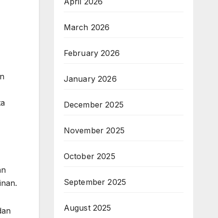
April 2026
March 2026
February 2026
an
January 2026
ta
December 2025
November 2025
October 2025
an
September 2025
inan.
August 2025
dan