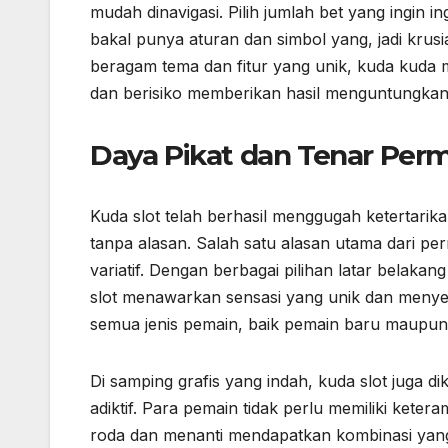
mudah dinavigasi. Pilih jumlah bet yang ingin
bakal punya aturan dan simbol yang, jadi krus
beragam tema dan fitur yang unik, kuda kud
dan berisiko memberikan hasil menguntungkan
Daya Pikat dan Tenar Perm
Kuda slot telah berhasil menggugah ketertarik
tanpa alasan. Salah satu alasan utama dari p
variatif. Dengan berbagai pilihan latar belaka
slot menawarkan sensasi yang unik dan menyen
semua jenis pemain, baik pemain baru maupu
Di samping grafis yang indah, kuda slot jug
adiktif. Para pemain tidak perlu memiliki ket
roda dan menanti mendapatkan kombinasi yan