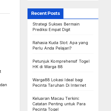
Recent Posts
Strategi Sukses Bermain
Prediksi Empat Digit
Rahasia Kuda Slot: Apa yang
Perlu Anda Pelajari?
Petunjuk Komprehensif Togel
HK di Warga 88
t
s
Warga88 Lokasi Ideal bagi
 dan
Pecinta Taruhan Di Internet
Keluaran Macau Terkini:
Catatan Penting untuk Para
Pecinta Togel