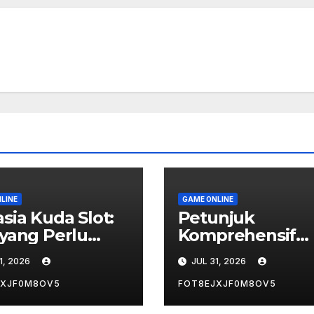
LINE
GAME ONLINE
sia Kuda Slot:
Petunjuk
yang Perlu
Komprehensif
 Pelajari?
Togel HK di War
1, 2026
JUL 31, 2026
88
JXJF0M8OV5
FOT8EJXJF0M8OV5