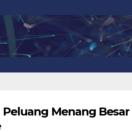
 Peluang Menang Besar
e