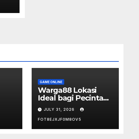
GAME ONLINE
Warga88 Lokasi
Ideal bagi Pecinta
rga
Taruhan Di Internet
JULY 31, 2026
FOT8EJXJF0M8OV5