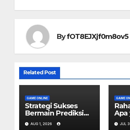
By
fOT8EJXjf0m8ov5
Related Post
GAME ONLINE
GAME ON
Strategi Sukses
Raha
Bermain Prediksi
Apa 
Empat Digit
Anda
AUG 1, 2026
JUL 3