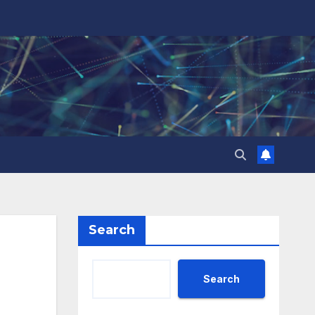
Search
Search