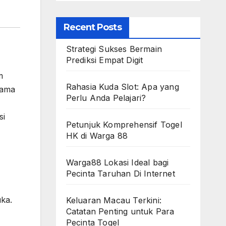
Recent Posts
Strategi Sukses Bermain
Prediksi Empat Digit
m
Rahasia Kuda Slot: Apa yang
tama
Perlu Anda Pelajari?
si
Petunjuk Komprehensif Togel
HK di Warga 88
Warga88 Lokasi Ideal bagi
Pecinta Taruhan Di Internet
ka.
Keluaran Macau Terkini:
Catatan Penting untuk Para
Pecinta Togel