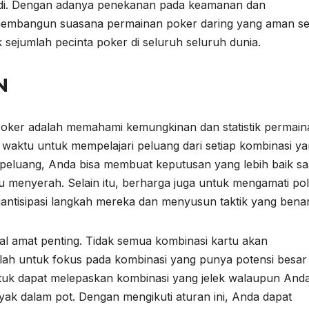
badi. Dengan adanya penekanan pada keamanan dan
 membangun suasana permainan poker daring yang aman se
 sejumlah pecinta poker di seluruh seluruh dunia.
N
 Poker adalah memahami kemungkinan dan statistik permain
waktu untuk mempelajari peluang dari setiap kombinasi y
luang, Anda bisa membuat keputusan yang lebih baik sa
au menyerah. Selain itu, berharga juga untuk mengamati po
ntisipasi langkah mereka dan menyusun taktik yang benar
l amat penting. Tidak semua kombinasi kartu akan
lah untuk fokus pada kombinasi yang punya potensi besar
untuk dapat melepaskan kombinasi yang jelek walaupun And
 dalam pot. Dengan mengikuti aturan ini, Anda dapat