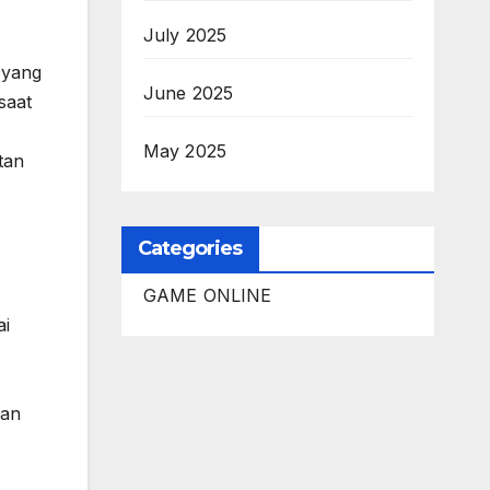
July 2025
 yang
June 2025
saat
May 2025
tan
Categories
GAME ONLINE
ai
han