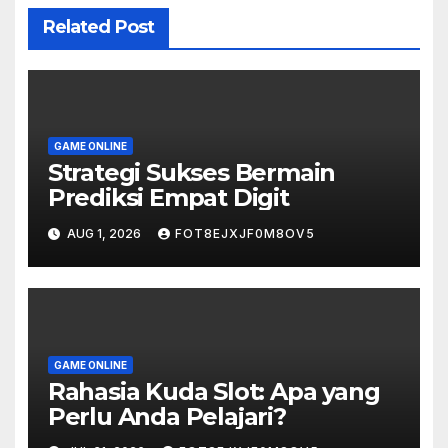
Related Post
GAME ONLINE
Strategi Sukses Bermain
Prediksi Empat Digit
AUG 1, 2026
FOT8EJXJF0M8OV5
GAME ONLINE
Rahasia Kuda Slot: Apa yang
Perlu Anda Pelajari?