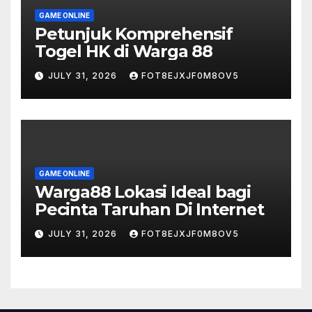
GAME ONLINE
Petunjuk Komprehensif
Togel HK di Warga 88
JULY 31, 2026
FOT8EJXJF0M8OV5
GAME ONLINE
Warga88 Lokasi Ideal bagi
Pecinta Taruhan Di Internet
JULY 31, 2026
FOT8EJXJF0M8OV5