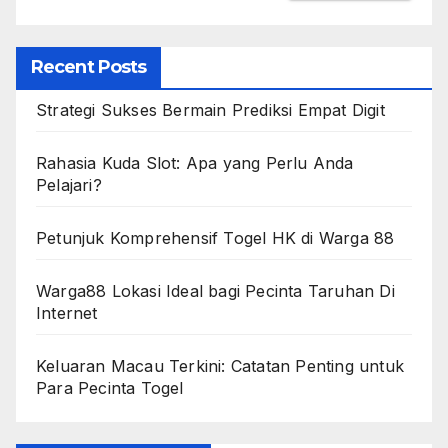
Recent Posts
Strategi Sukses Bermain Prediksi Empat Digit
Rahasia Kuda Slot: Apa yang Perlu Anda
Pelajari?
Petunjuk Komprehensif Togel HK di Warga 88
Warga88 Lokasi Ideal bagi Pecinta Taruhan Di
Internet
Keluaran Macau Terkini: Catatan Penting untuk
Para Pecinta Togel