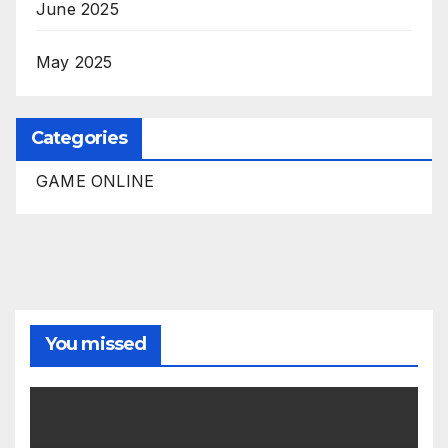
June 2025
May 2025
Categories
GAME ONLINE
You missed