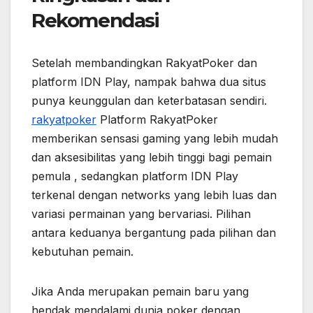
Rekomendasi
Setelah membandingkan RakyatPoker dan
platform IDN Play, nampak bahwa dua situs
punya keunggulan dan keterbatasan sendiri.
rakyatpoker
Platform RakyatPoker
memberikan sensasi gaming yang lebih mudah
dan aksesibilitas yang lebih tinggi bagi pemain
pemula , sedangkan platform IDN Play
terkenal dengan networks yang lebih luas dan
variasi permainan yang bervariasi. Pilihan
antara keduanya bergantung pada pilihan dan
kebutuhan pemain.
Jika Anda merupakan pemain baru yang
hendak mendalami dunia poker dengan