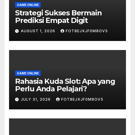
GAME ONLINE
Strategi Sukses Bermain
Prediksi Empat Digit
AUGUST 1, 2026
FOT8EJXJF0M8OV5
GAME ONLINE
Rahasia Kuda Slot: Apa yang
Perlu Anda Pelajari?
JULY 31, 2026
FOT8EJXJF0M8OV5