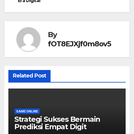
Era Digital
By
fOT8EJXjf0m8ov5
Related Post
GAME ONLINE
Strategi Sukses Bermain
Prediksi Empat Digit