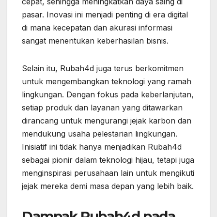
cepat, sehingga meningkatkan daya saing di
pasar. Inovasi ini menjadi penting di era digital
di mana kecepatan dan akurasi informasi
sangat menentukan keberhasilan bisnis.
Selain itu, Rubah4d juga terus berkomitmen
untuk mengembangkan teknologi yang ramah
lingkungan. Dengan fokus pada keberlanjutan,
setiap produk dan layanan yang ditawarkan
dirancang untuk mengurangi jejak karbon dan
mendukung usaha pelestarian lingkungan.
Inisiatif ini tidak hanya menjadikan Rubah4d
sebagai pionir dalam teknologi hijau, tetapi juga
menginspirasi perusahaan lain untuk mengikuti
jejak mereka demi masa depan yang lebih baik.
Dampak Rubah4d pada