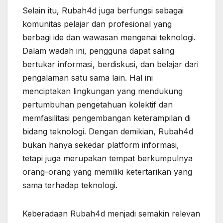
Selain itu, Rubah4d juga berfungsi sebagai
komunitas pelajar dan profesional yang
berbagi ide dan wawasan mengenai teknologi.
Dalam wadah ini, pengguna dapat saling
bertukar informasi, berdiskusi, dan belajar dari
pengalaman satu sama lain. Hal ini
menciptakan lingkungan yang mendukung
pertumbuhan pengetahuan kolektif dan
memfasilitasi pengembangan keterampilan di
bidang teknologi. Dengan demikian, Rubah4d
bukan hanya sekedar platform informasi,
tetapi juga merupakan tempat berkumpulnya
orang-orang yang memiliki ketertarikan yang
sama terhadap teknologi.
Keberadaan Rubah4d menjadi semakin relevan