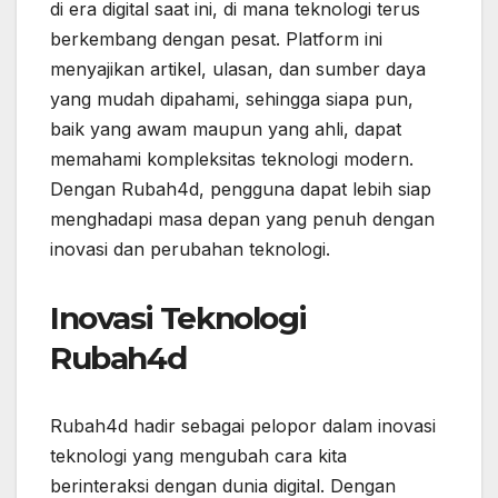
di era digital saat ini, di mana teknologi terus
berkembang dengan pesat. Platform ini
menyajikan artikel, ulasan, dan sumber daya
yang mudah dipahami, sehingga siapa pun,
baik yang awam maupun yang ahli, dapat
memahami kompleksitas teknologi modern.
Dengan Rubah4d, pengguna dapat lebih siap
menghadapi masa depan yang penuh dengan
inovasi dan perubahan teknologi.
Inovasi Teknologi
Rubah4d
Rubah4d hadir sebagai pelopor dalam inovasi
teknologi yang mengubah cara kita
berinteraksi dengan dunia digital. Dengan