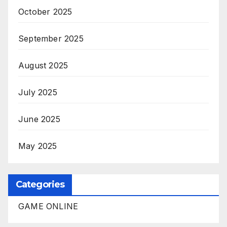
October 2025
September 2025
August 2025
July 2025
June 2025
May 2025
Categories
GAME ONLINE