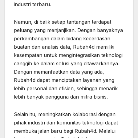
industri terbaru.
Namun, di balik setiap tantangan terdapat
peluang yang menjanjikan. Dengan banyaknya
perkembangan dalam bidang kecerdasan
buatan dan analisis data, Rubah4d memiliki
kesempatan untuk mengintegrasikan teknologi
canggih ke dalam solusi yang ditawarkannya.
Dengan memanfaatkan data yang ada,
Rubah4d dapat menciptakan layanan yang
lebih personal dan efisien, sehingga menarik
lebih banyak pengguna dan mitra bisnis.
Selain itu, meningkatkan kolaborasi dengan
pihak industri dan komunitas teknologi dapat
membuka jalan baru bagi Rubah4d. Melalui