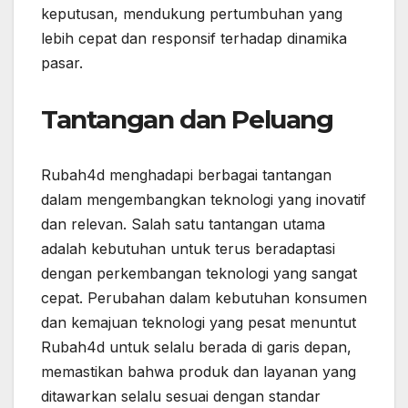
keputusan, mendukung pertumbuhan yang
lebih cepat dan responsif terhadap dinamika
pasar.
Tantangan dan Peluang
Rubah4d menghadapi berbagai tantangan
dalam mengembangkan teknologi yang inovatif
dan relevan. Salah satu tantangan utama
adalah kebutuhan untuk terus beradaptasi
dengan perkembangan teknologi yang sangat
cepat. Perubahan dalam kebutuhan konsumen
dan kemajuan teknologi yang pesat menuntut
Rubah4d untuk selalu berada di garis depan,
memastikan bahwa produk dan layanan yang
ditawarkan selalu sesuai dengan standar