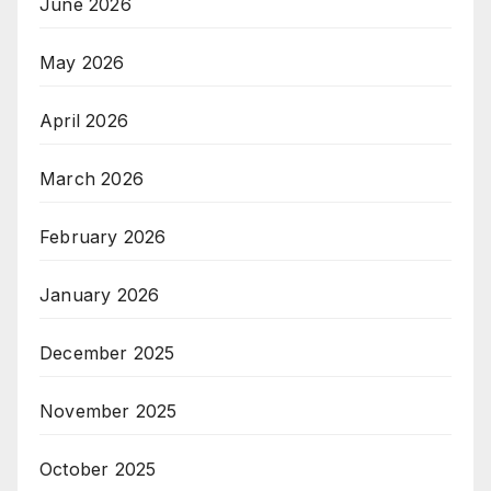
June 2026
May 2026
April 2026
March 2026
February 2026
January 2026
December 2025
November 2025
October 2025