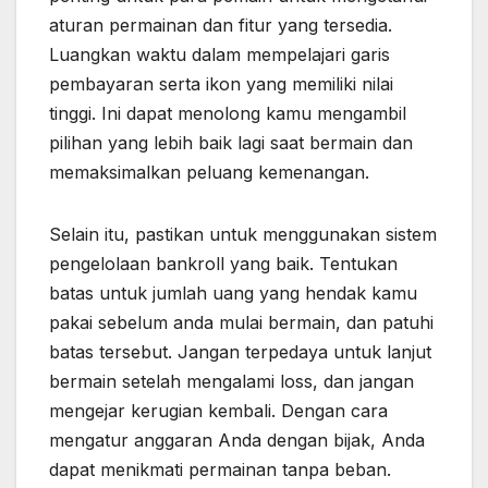
aturan permainan dan fitur yang tersedia.
Luangkan waktu dalam mempelajari garis
pembayaran serta ikon yang memiliki nilai
tinggi. Ini dapat menolong kamu mengambil
pilihan yang lebih baik lagi saat bermain dan
memaksimalkan peluang kemenangan.
Selain itu, pastikan untuk menggunakan sistem
pengelolaan bankroll yang baik. Tentukan
batas untuk jumlah uang yang hendak kamu
pakai sebelum anda mulai bermain, dan patuhi
batas tersebut. Jangan terpedaya untuk lanjut
bermain setelah mengalami loss, dan jangan
mengejar kerugian kembali. Dengan cara
mengatur anggaran Anda dengan bijak, Anda
dapat menikmati permainan tanpa beban.