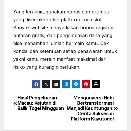
Yang terakhir, gunakan bonus dan promosi
yang disediakan oleh platform kuda slot.
Banyak website menyediakan bonus registrasi,
putaran gratis, dan pengembalian dana yang
bisa menambah jumlah bermain kamu. Cek
kondisi dan ketentuan setiap penawaran untuk
yakni kamu meraih manfaat maksimal dari
risiko yang kurang diperlukan.
Hasil Pengeluaran
Mengonversi Hobi
Post
Macau: Kejutan di
Bertransformasi
Balik Togel Mingguan
Menjadi Keuntungan:
navigation
Cerita Sukses di
Platform Kayutogel