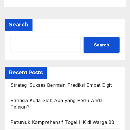
Search
Search
Recent Posts
Strategi Sukses Bermain Prediksi Empat Digit
Rahasia Kuda Slot: Apa yang Perlu Anda
Pelajari?
Petunjuk Komprehensif Togel HK di Warga 88