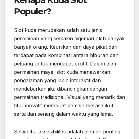
Kenapa Kuda Slot
Populer?
Slot kuda merupakan salah satu jenis
permainan yang semakin digemari oleh banyak
banyak orang. Keunikan dan daya pikat dari
terdapat pada kombinasi antara hiburan dan
peluang untuk mendapat profit. Dalam alam
permainan maya, slot kuda menawarkan
pengalaman yang lebih interaktif dan
mendebarkan jika dibandingkan dengan
permainan tradisional. Visual yang menarik dan
fitur inovatif membuat pemain merasa ikut
serta dan senang dalam waktu yang lama.
Selain itu, aksesibilitas adalah elemen penting