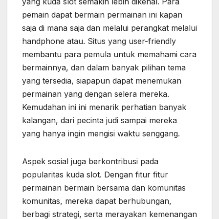
yang kuda slot semakin lebih dikenal. Para
pemain dapat bermain permainan ini kapan
saja di mana saja dan melalui perangkat melalui
handphone atau. Situs yang user-friendly
membantu para pemula untuk memahami cara
bermainnya, dan dalam banyak pilihan tema
yang tersedia, siapapun dapat menemukan
permainan yang dengan selera mereka.
Kemudahan ini ini menarik perhatian banyak
kalangan, dari pecinta judi sampai mereka
yang hanya ingin mengisi waktu senggang.
Aspek sosial juga berkontribusi pada
popularitas kuda slot. Dengan fitur fitur
permainan bermain bersama dan komunitas
komunitas, mereka dapat berhubungan,
berbagi strategi, serta merayakan kemenangan