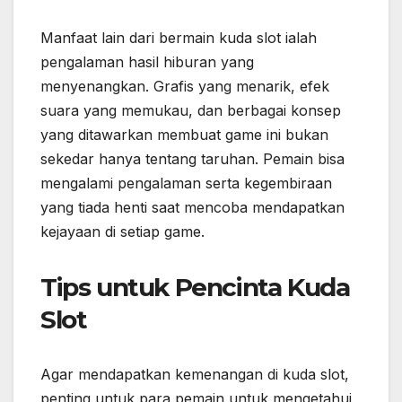
Manfaat lain dari bermain kuda slot ialah
pengalaman hasil hiburan yang
menyenangkan. Grafis yang menarik, efek
suara yang memukau, dan berbagai konsep
yang ditawarkan membuat game ini bukan
sekedar hanya tentang taruhan. Pemain bisa
mengalami pengalaman serta kegembiraan
yang tiada henti saat mencoba mendapatkan
kejayaan di setiap game.
Tips untuk Pencinta Kuda
Slot
Agar mendapatkan kemenangan di kuda slot,
penting untuk para pemain untuk mengetahui