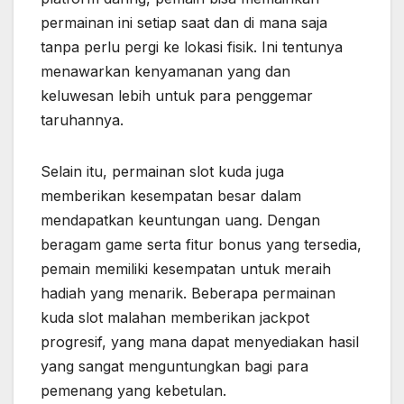
permainan ini setiap saat dan di mana saja
tanpa perlu pergi ke lokasi fisik. Ini tentunya
menawarkan kenyamanan yang dan
keluwesan lebih untuk para penggemar
taruhannya.
Selain itu, permainan slot kuda juga
memberikan kesempatan besar dalam
mendapatkan keuntungan uang. Dengan
beragam game serta fitur bonus yang tersedia,
pemain memiliki kesempatan untuk meraih
hadiah yang menarik. Beberapa permainan
kuda slot malahan memberikan jackpot
progresif, yang mana dapat menyediakan hasil
yang sangat menguntungkan bagi para
pemenang yang kebetulan.