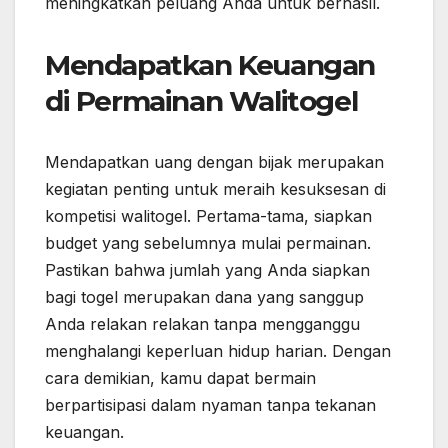
meningkatkan peluang Anda untuk berhasil.
Mendapatkan Keuangan
di Permainan Walitogel
Mendapatkan uang dengan bijak merupakan
kegiatan penting untuk meraih kesuksesan di
kompetisi walitogel. Pertama-tama, siapkan
budget yang sebelumnya mulai permainan.
Pastikan bahwa jumlah yang Anda siapkan
bagi togel merupakan dana yang sanggup
Anda relakan relakan tanpa mengganggu
menghalangi keperluan hidup harian. Dengan
cara demikian, kamu dapat bermain
berpartisipasi dalam nyaman tanpa tekanan
keuangan.