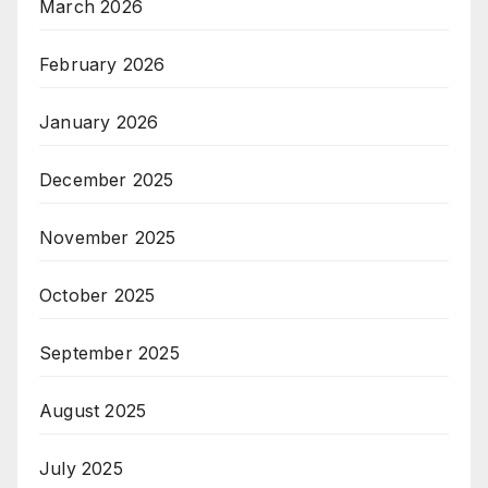
March 2026
February 2026
January 2026
December 2025
November 2025
October 2025
September 2025
August 2025
July 2025