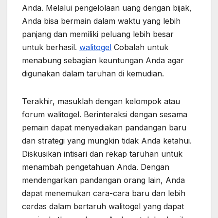
Anda. Melalui pengelolaan uang dengan bijak,
Anda bisa bermain dalam waktu yang lebih
panjang dan memiliki peluang lebih besar
untuk berhasil.
walitogel
Cobalah untuk
menabung sebagian keuntungan Anda agar
digunakan dalam taruhan di kemudian.
Terakhir, masuklah dengan kelompok atau
forum walitogel. Berinteraksi dengan sesama
pemain dapat menyediakan pandangan baru
dan strategi yang mungkin tidak Anda ketahui.
Diskusikan intisari dan rekap taruhan untuk
menambah pengetahuan Anda. Dengan
mendengarkan pandangan orang lain, Anda
dapat menemukan cara-cara baru dan lebih
cerdas dalam bertaruh walitogel yang dapat