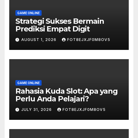
GAME ONLINE
Strategi Sukses Bermain
Prediksi Empat Digit
AUGUST 1, 2026
FOT8EJXJF0M8OV5
GAME ONLINE
Rahasia Kuda Slot: Apa yang
Perlu Anda Pelajari?
JULY 31, 2026
FOT8EJXJF0M8OV5