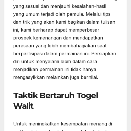
yang sesuai dan menjauhi kesalahan-hasil
yang umum terjadi oleh pemula. Melalui tips
dan trik yang akan kami bagikan dalam tulisan
ini, kami berharap dapat memperbesar
prospek kemenangan dan mendapatkan
perasaan yang lebih membahagiakan saat
berpartisipasi dalam permainan ini. Persiapkan
diri untuk menyelami lebih dalam cara
menjadikan permainan ini tidak hanya
mengasyikkan melainkan juga bernilai.
Taktik Bertaruh Togel
Walit
Untuk meningkatkan kesempatan menang di