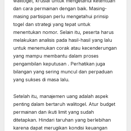
walitogel, krusial untuk mengetahui ketentuan
dan cara permainan dengan baik. Masing-
masing partisipan perlu mengetahui prinsip
togel dan strategi yang tepat untuk
menentukan nomor. Selain itu, peserta harus
melakukan analisis pada hasil-hasil yang lalu
untuk menemukan corak atau kecenderungan
yang mampu membantu dalam proses
pengambilan keputusan . Perhatikan juga
bilangan yang sering muncul dan perpaduan
yang sukses di masa lalu.
Setelah itu, manajemen uang adalah aspek
penting dalam bertaruh walitogel. Atur budget
permainan dan ikuti limit yang sudah
ditetapkan. Hindari taruhan yang berlebihan
karena dapat merugikan kondisi keuangan