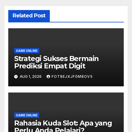
Related Post
GAME ONLINE
Strategi Sukses Bermain
Prediksi Empat Digit
AUG 1, 2026
FOT8EJXJF0M8OV5
GAME ONLINE
Rahasia Kuda Slot: Apa yang
Perlu Anda Pelajari?