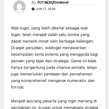
By
fOT8EJXjf0m8ov5
JUN 17, 2026
Wali togel, yang lebih dikenal sebagai wali
togel, telah menjadi salah satu lomba yang
dapat menarik minat oleh berbagai kalangan.
Di jagat perjudian, walitogel menawarkan
kesempatan serta potensi yang menggoda bagi
pemain yang bijak dan strategis. Game ini tidak
hanya bergantung pada chance semata, tetapi
juga memerlukan penilaian dan pemahaman
yang komprehensif mengenai numerator dan
format.
Menjadi seorang peserta yang ingin menang di
permainan ini, krusial untuk memahami strategi