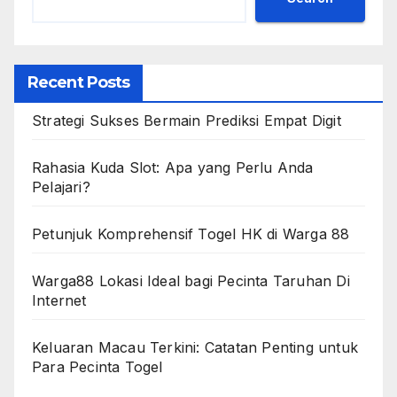
Recent Posts
Strategi Sukses Bermain Prediksi Empat Digit
Rahasia Kuda Slot: Apa yang Perlu Anda
Pelajari?
Petunjuk Komprehensif Togel HK di Warga 88
Warga88 Lokasi Ideal bagi Pecinta Taruhan Di
Internet
Keluaran Macau Terkini: Catatan Penting untuk
Para Pecinta Togel