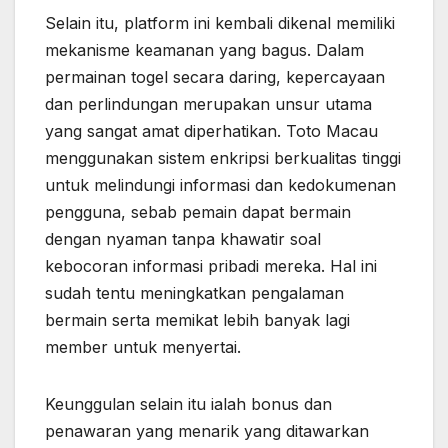
Selain itu, platform ini kembali dikenal memiliki
mekanisme keamanan yang bagus. Dalam
permainan togel secara daring, kepercayaan
dan perlindungan merupakan unsur utama
yang sangat amat diperhatikan. Toto Macau
menggunakan sistem enkripsi berkualitas tinggi
untuk melindungi informasi dan kedokumenan
pengguna, sebab pemain dapat bermain
dengan nyaman tanpa khawatir soal
kebocoran informasi pribadi mereka. Hal ini
sudah tentu meningkatkan pengalaman
bermain serta memikat lebih banyak lagi
member untuk menyertai.
Keunggulan selain itu ialah bonus dan
penawaran yang menarik yang ditawarkan