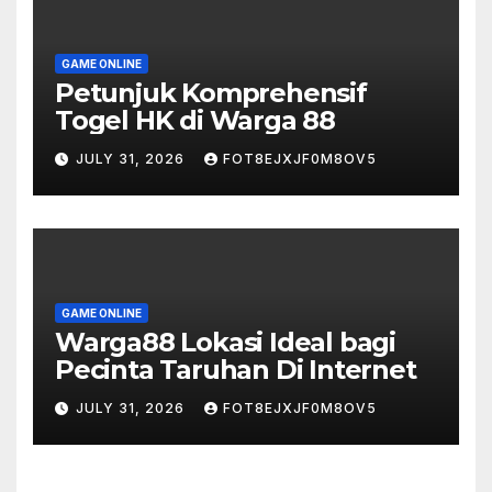
GAME ONLINE
Petunjuk Komprehensif
Togel HK di Warga 88
JULY 31, 2026
FOT8EJXJF0M8OV5
GAME ONLINE
Warga88 Lokasi Ideal bagi
Pecinta Taruhan Di Internet
JULY 31, 2026
FOT8EJXJF0M8OV5