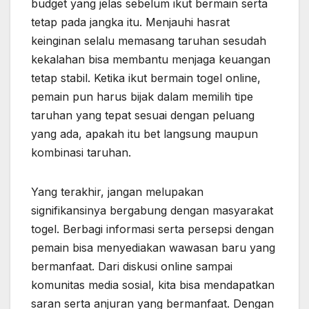
budget yang jelas sebelum ikut bermain serta
tetap pada jangka itu. Menjauhi hasrat
keinginan selalu memasang taruhan sesudah
kekalahan bisa membantu menjaga keuangan
tetap stabil. Ketika ikut bermain togel online,
pemain pun harus bijak dalam memilih tipe
taruhan yang tepat sesuai dengan peluang
yang ada, apakah itu bet langsung maupun
kombinasi taruhan.
Yang terakhir, jangan melupakan
signifikansinya bergabung dengan masyarakat
togel. Berbagi informasi serta persepsi dengan
pemain bisa menyediakan wawasan baru yang
bermanfaat. Dari diskusi online sampai
komunitas media sosial, kita bisa mendapatkan
saran serta anjuran yang bermanfaat. Dengan