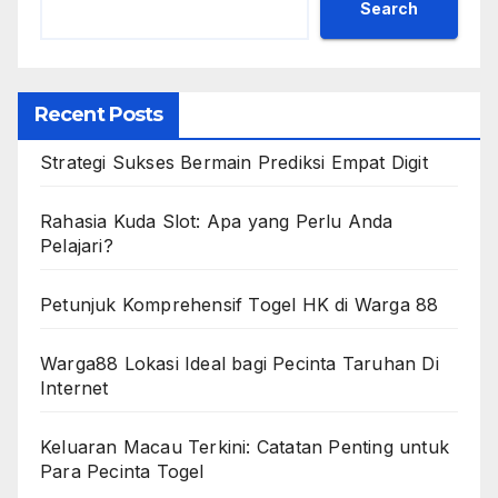
Search
Recent Posts
Strategi Sukses Bermain Prediksi Empat Digit
Rahasia Kuda Slot: Apa yang Perlu Anda
Pelajari?
Petunjuk Komprehensif Togel HK di Warga 88
Warga88 Lokasi Ideal bagi Pecinta Taruhan Di
Internet
Keluaran Macau Terkini: Catatan Penting untuk
Para Pecinta Togel