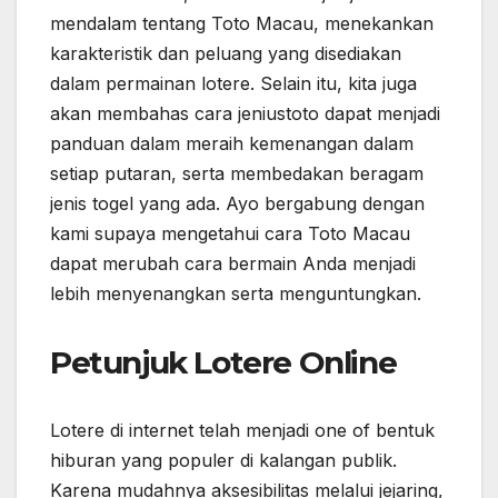
mendalam tentang Toto Macau, menekankan
karakteristik dan peluang yang disediakan
dalam permainan lotere. Selain itu, kita juga
akan membahas cara jeniustoto dapat menjadi
panduan dalam meraih kemenangan dalam
setiap putaran, serta membedakan beragam
jenis togel yang ada. Ayo bergabung dengan
kami supaya mengetahui cara Toto Macau
dapat merubah cara bermain Anda menjadi
lebih menyenangkan serta menguntungkan.
Petunjuk Lotere Online
Lotere di internet telah menjadi one of bentuk
hiburan yang populer di kalangan publik.
Karena mudahnya aksesibilitas melalui jejaring,