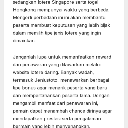
sedangkan lotere Singapore serta togel
Hongkong mempunyai waktu yang berbeda.
Mengerti perbedaan ini ini akan membantu
peserta membuat keputusan yang lebih bijak
dalam memilih tipe jenis lotere yang ingin
dimainkan.
Janganlah lupa untuk memanfaatkan reward
dan penawaran yang ditawarkan melalui
website lotere daring. Banyak wadah,
termasuk Jeniustoto, menawarkan berbagai
tipe bonus agar menarik peserta yang baru
dan mempertahankan peserta lama. Dengan
mengambil manfaat dari penawaran ini,
pemain dapat menambah chance dirinya agar
mendapatkan prestasi serta pengalaman
bermain yang lebih menyenangkan.