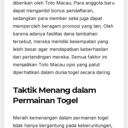
diberikan oleh Toto Macau. Para anggota baru
dapat mengambil bonus pendaftaran,
sedangkan para member setia juga dapat
memperoleh beragam promosi yang lain. Oleh
karena adanya fasilitas dana tambahan
tersebut, mereka memiliki kesempatan yang
lebih besar agar mendapatkan keberhasilan
dari pertandingan mereka. Semua faktor ini
menjadikan Toto Macau opsi yang patut
diperhatikan dalam dunia togel secara daring.
Taktik Menang dalam
Permainan Togel
Meraih kemenangan dalam permainan togel
tidak hanya bergantung pada keberuntungan,