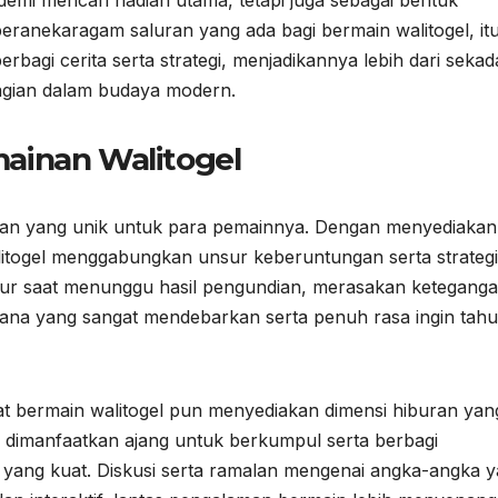
a demi mencari hadiah utama, tetapi juga sebagai bentuk
ranekaragam saluran yang ada bagi bermain walitogel, itu 
bagi cerita serta strategi, menjadikannya lebih dari sekad
agian dalam budaya modern.
ainan Walitogel
ran yang unik untuk para pemainnya. Dengan menyediakan
itogel menggabungkan unsur keberuntungan serta strategi
bur saat menunggu hasil pengundian, merasakan ketegang
asana yang sangat mendebarkan serta penuh rasa ingin tahu
 bermain walitogel pun menyediakan dimensi hiburan yan
p dimanfaatkan ajang untuk berkumpul serta berbagi
l yang kuat. Diskusi serta ramalan mengenai angka-angka 