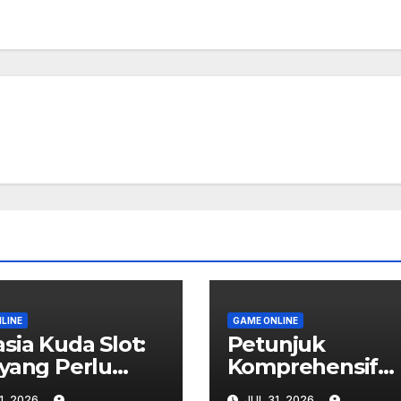
LINE
GAME ONLINE
sia Kuda Slot:
Petunjuk
yang Perlu
Komprehensif
 Pelajari?
Togel HK di War
1, 2026
JUL 31, 2026