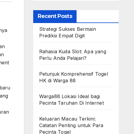
Recent Posts
Strategi Sukses Bermain
unya
Prediksi Empat Digit
kan
Rahasia Kuda Slot: Apa yang
an
Perlu Anda Pelajari?
ment
Petunjuk Komprehensif Togel
HK di Warga 88
 baru
yang
Warga88 Lokasi Ideal bagi
Pecinta Taruhan Di Internet
uran
Keluaran Macau Terkini:
Catatan Penting untuk Para
Pecinta Togel