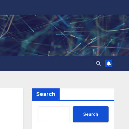
Search
Search