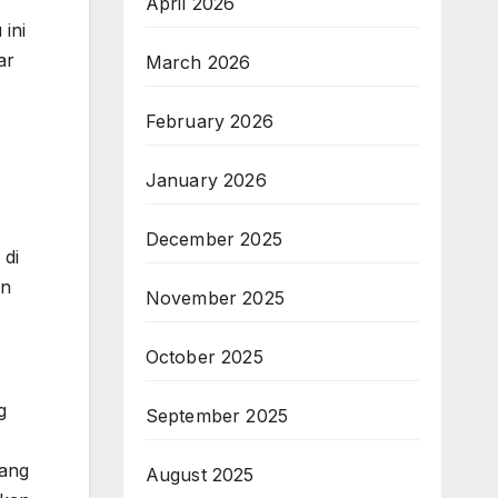
April 2026
ini
ar
March 2026
February 2026
January 2026
December 2025
 di
an
November 2025
October 2025
g
September 2025
yang
August 2025