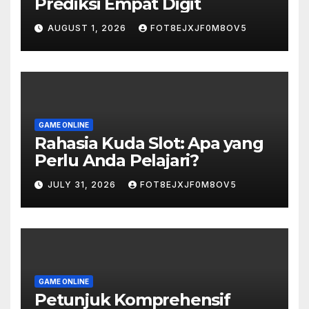
Prediksi Empat Digit
AUGUST 1, 2026
FOT8EJXJF0M8OV5
GAME ONLINE
Rahasia Kuda Slot: Apa yang
Perlu Anda Pelajari?
JULY 31, 2026
FOT8EJXJF0M8OV5
GAME ONLINE
Petunjuk Komprehensif