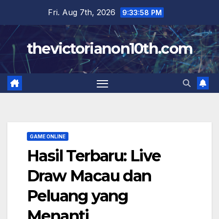
Skip
Fri. Aug 7th, 2026
9:33:58 PM
to
content
thevictorianon10th.com
GAME ONLINE
Hasil Terbaru: Live
Draw Macau dan
Peluang yang
Menanti