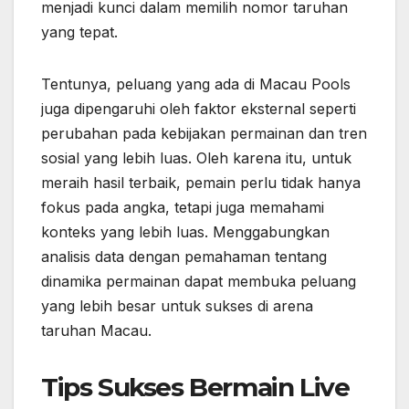
menjadi kunci dalam memilih nomor taruhan
yang tepat.
Tentunya, peluang yang ada di Macau Pools
juga dipengaruhi oleh faktor eksternal seperti
perubahan pada kebijakan permainan dan tren
sosial yang lebih luas. Oleh karena itu, untuk
meraih hasil terbaik, pemain perlu tidak hanya
fokus pada angka, tetapi juga memahami
konteks yang lebih luas. Menggabungkan
analisis data dengan pemahaman tentang
dinamika permainan dapat membuka peluang
yang lebih besar untuk sukses di arena
taruhan Macau.
Tips Sukses Bermain Live