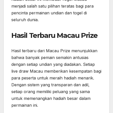
menjadi salah satu pilihan teratas bagi para
pencinta permainan undian dan togel di
seluruh dunia.
Hasil Terbaru Macau Prize
Hasil terbaru dari Macau Prize menunjukkan
bahwa banyak pemain semakin antusias
dengan setiap undian yang diadakan. Setiap
live draw Macau memberikan kesempatan bagi
para peserta untuk meraih hadiah menarik.
Dengan sistem yang transparan dan adil,
setiap orang memiliki peluang yang sama
untuk memenangkan hadiah besar dalam
permainan ini.