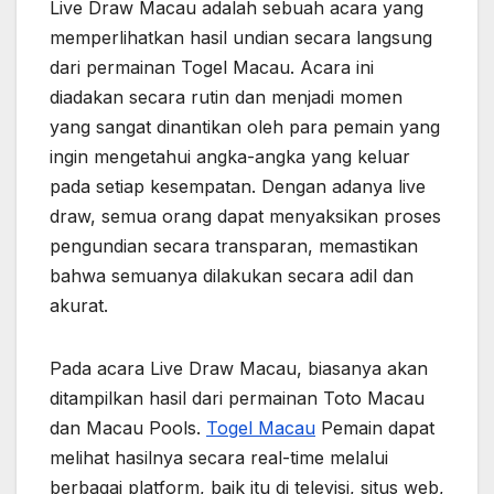
Live Draw Macau adalah sebuah acara yang
memperlihatkan hasil undian secara langsung
dari permainan Togel Macau. Acara ini
diadakan secara rutin dan menjadi momen
yang sangat dinantikan oleh para pemain yang
ingin mengetahui angka-angka yang keluar
pada setiap kesempatan. Dengan adanya live
draw, semua orang dapat menyaksikan proses
pengundian secara transparan, memastikan
bahwa semuanya dilakukan secara adil dan
akurat.
Pada acara Live Draw Macau, biasanya akan
ditampilkan hasil dari permainan Toto Macau
dan Macau Pools.
Togel Macau
Pemain dapat
melihat hasilnya secara real-time melalui
berbagai platform, baik itu di televisi, situs web,