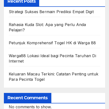
Recent Posts
Strategi Sukses Bermain Prediksi Empat Digit
Rahasia Kuda Slot: Apa yang Perlu Anda
Pelajari?
Petunjuk Komprehensif Togel HK di Warga 88
Warga88 Lokasi Ideal bagi Pecinta Taruhan Di
Internet
Keluaran Macau Terkini: Catatan Penting untuk
Para Pecinta Togel
Recent Comments
No comments to show.