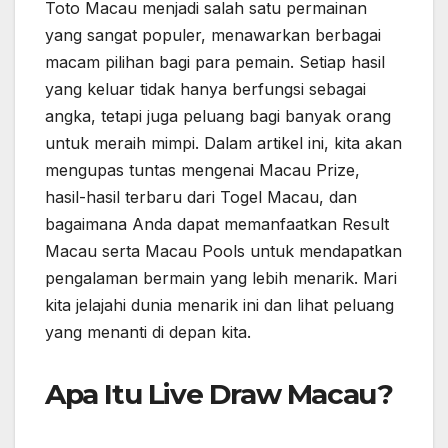
Toto Macau menjadi salah satu permainan
yang sangat populer, menawarkan berbagai
macam pilihan bagi para pemain. Setiap hasil
yang keluar tidak hanya berfungsi sebagai
angka, tetapi juga peluang bagi banyak orang
untuk meraih mimpi. Dalam artikel ini, kita akan
mengupas tuntas mengenai Macau Prize,
hasil-hasil terbaru dari Togel Macau, dan
bagaimana Anda dapat memanfaatkan Result
Macau serta Macau Pools untuk mendapatkan
pengalaman bermain yang lebih menarik. Mari
kita jelajahi dunia menarik ini dan lihat peluang
yang menanti di depan kita.
Apa Itu Live Draw Macau?