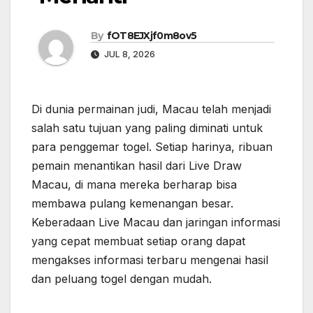
By
fOT8EJXjf0m8ov5
JUL 8, 2026
Di dunia permainan judi, Macau telah menjadi
salah satu tujuan yang paling diminati untuk
para penggemar togel. Setiap harinya, ribuan
pemain menantikan hasil dari Live Draw
Macau, di mana mereka berharap bisa
membawa pulang kemenangan besar.
Keberadaan Live Macau dan jaringan informasi
yang cepat membuat setiap orang dapat
mengakses informasi terbaru mengenai hasil
dan peluang togel dengan mudah.