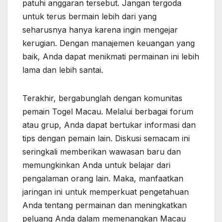
patuhi anggaran tersebut. Jangan tergoda
untuk terus bermain lebih dari yang
seharusnya hanya karena ingin mengejar
kerugian. Dengan manajemen keuangan yang
baik, Anda dapat menikmati permainan ini lebih
lama dan lebih santai.
Terakhir, bergabunglah dengan komunitas
pemain Togel Macau. Melalui berbagai forum
atau grup, Anda dapat bertukar informasi dan
tips dengan pemain lain. Diskusi semacam ini
seringkali memberikan wawasan baru dan
memungkinkan Anda untuk belajar dari
pengalaman orang lain. Maka, manfaatkan
jaringan ini untuk memperkuat pengetahuan
Anda tentang permainan dan meningkatkan
peluang Anda dalam memenangkan Macau