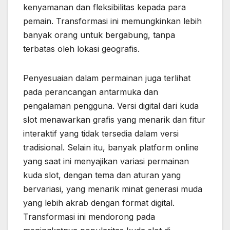
kenyamanan dan fleksibilitas kepada para
pemain. Transformasi ini memungkinkan lebih
banyak orang untuk bergabung, tanpa
terbatas oleh lokasi geografis.
Penyesuaian dalam permainan juga terlihat
pada perancangan antarmuka dan
pengalaman pengguna. Versi digital dari kuda
slot menawarkan grafis yang menarik dan fitur
interaktif yang tidak tersedia dalam versi
tradisional. Selain itu, banyak platform online
yang saat ini menyajikan variasi permainan
kuda slot, dengan tema dan aturan yang
bervariasi, yang menarik minat generasi muda
yang lebih akrab dengan format digital.
Transformasi ini mendorong pada