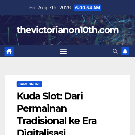
Skip
Fri. Aug 7th, 2026
6:00:54 AM
to
content
thevictorianon10th.com
GAME ONLINE
Kuda Slot: Dari
Permainan
Tradisional ke Era
Digitalisasi