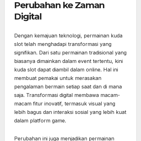
Perubahan ke Zaman
Digital
Dengan kemajuan teknologi, permainan kuda
slot telah menghadapi transformasi yang
signifikan. Dari satu permainan tradisional yang
biasanya dimainkan dalam event tertentu, kini
kuda slot dapat diambil dalam online. Hal ini
membuat pemakai untuk merasakan
pengalaman bermain setiap saat dan di mana
saja. Transformasi digital membawa macam-
macam fitur inovatif, termasuk visual yang
lebih bagus dan interaksi sosial yang lebih kuat
dalam platform game.
Perubahan ini juga menjadikan permainan