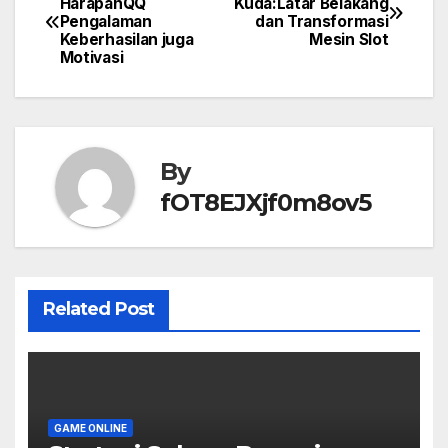
HarapanQQ
Kuda:Latar Belakang
Pengalaman
dan Transformasi
navigation
Keberhasilan juga
Mesin Slot
Motivasi
By
fOT8EJXjf0m8ov5
Related Post
GAME ONLINE