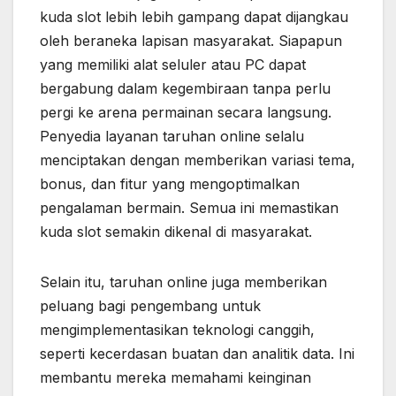
kuda slot lebih lebih gampang dapat dijangkau
oleh beraneka lapisan masyarakat. Siapapun
yang memiliki alat seluler atau PC dapat
bergabung dalam kegembiraan tanpa perlu
pergi ke arena permainan secara langsung.
Penyedia layanan taruhan online selalu
menciptakan dengan memberikan variasi tema,
bonus, dan fitur yang mengoptimalkan
pengalaman bermain. Semua ini memastikan
kuda slot semakin dikenal di masyarakat.
Selain itu, taruhan online juga memberikan
peluang bagi pengembang untuk
mengimplementasikan teknologi canggih,
seperti kecerdasan buatan dan analitik data. Ini
membantu mereka memahami keinginan