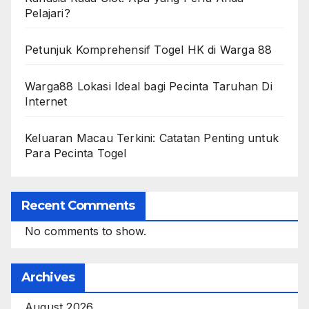
Pelajari?
Petunjuk Komprehensif Togel HK di Warga 88
Warga88 Lokasi Ideal bagi Pecinta Taruhan Di
Internet
Keluaran Macau Terkini: Catatan Penting untuk
Para Pecinta Togel
Recent Comments
No comments to show.
Archives
August 2026