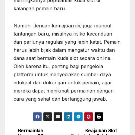
meningkatnya popularitas kuda slot di
kalangan pemain baru.
Namun, dengan kemajuan ini, juga muncul
tantangan baru, misalnya risiko kecanduan
dan perlunya regulasi yang lebih ketat. Pemain
harus lebih bijak dalam mengatur waktu dan
dana saat bermain kuda slot secara online.
Oleh karena itu, penting bagi pengelola
platform untuk menyediakan sumber daya
edukatif dan dukungan untuk pemain, agar
mereka dapat menikmati permainan dengan
cara yang sehat dan bertanggung jawab.
Bermainlah
Keajaiban Slot
Post