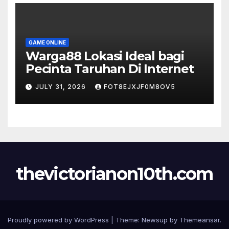
GAME ONLINE
Warga88 Lokasi Ideal bagi
Pecinta Taruhan Di Internet
JULY 31, 2026
FOT8EJXJF0M8OV5
thevictorianon10th.com
Proudly powered by WordPress
|
Theme:
Newsup
by
Themeansar
.