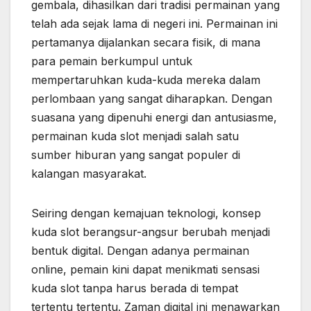
gembala, dihasilkan dari tradisi permainan yang
telah ada sejak lama di negeri ini. Permainan ini
pertamanya dijalankan secara fisik, di mana
para pemain berkumpul untuk
mempertaruhkan kuda-kuda mereka dalam
perlombaan yang sangat diharapkan. Dengan
suasana yang dipenuhi energi dan antusiasme,
permainan kuda slot menjadi salah satu
sumber hiburan yang sangat populer di
kalangan masyarakat.
Seiring dengan kemajuan teknologi, konsep
kuda slot berangsur-angsur berubah menjadi
bentuk digital. Dengan adanya permainan
online, pemain kini dapat menikmati sensasi
kuda slot tanpa harus berada di tempat
tertentu tertentu. Zaman digital ini menawarkan