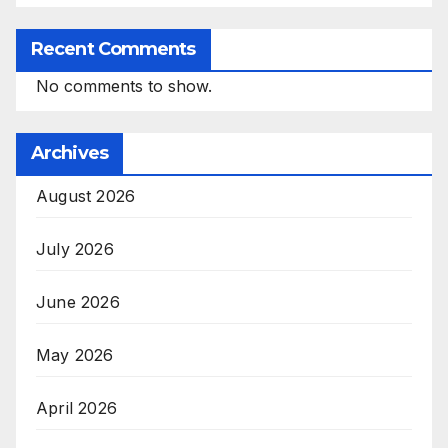
Recent Comments
No comments to show.
Archives
August 2026
July 2026
June 2026
May 2026
April 2026