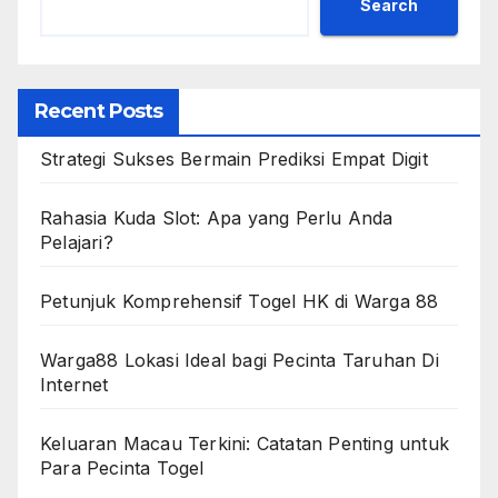
Search
Recent Posts
Strategi Sukses Bermain Prediksi Empat Digit
Rahasia Kuda Slot: Apa yang Perlu Anda
Pelajari?
Petunjuk Komprehensif Togel HK di Warga 88
Warga88 Lokasi Ideal bagi Pecinta Taruhan Di
Internet
Keluaran Macau Terkini: Catatan Penting untuk
Para Pecinta Togel