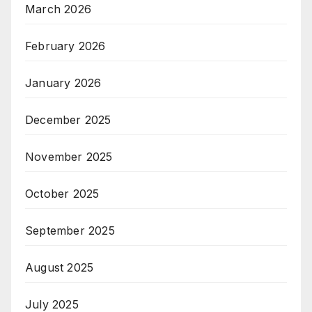
March 2026
February 2026
January 2026
December 2025
November 2025
October 2025
September 2025
August 2025
July 2025