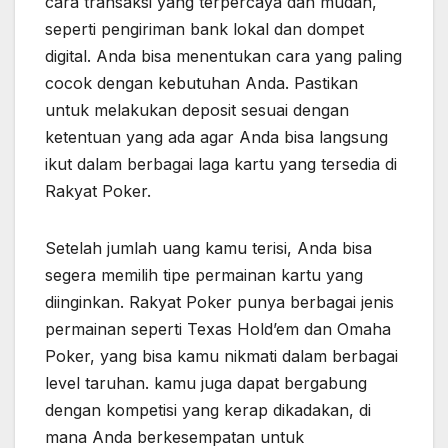
cara transaksi yang terpercaya dan mudah,
seperti pengiriman bank lokal dan dompet
digital. Anda bisa menentukan cara yang paling
cocok dengan kebutuhan Anda. Pastikan
untuk melakukan deposit sesuai dengan
ketentuan yang ada agar Anda bisa langsung
ikut dalam berbagai laga kartu yang tersedia di
Rakyat Poker.
Setelah jumlah uang kamu terisi, Anda bisa
segera memilih tipe permainan kartu yang
diinginkan. Rakyat Poker punya berbagai jenis
permainan seperti Texas Hold’em dan Omaha
Poker, yang bisa kamu nikmati dalam berbagai
level taruhan. kamu juga dapat bergabung
dengan kompetisi yang kerap dikadakan, di
mana Anda berkesempatan untuk