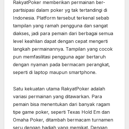
RakyatPoker memberikan permainan ber-
partisipasi dalam poker yg tak tertandingi di
Indonesia. Platform tersebut terkenal sebab
tampilan yang ramah pengguna dan sangat
diakses, jadi para pemain dari berbagai semua
level keahlian dapat dengan cepat mengerti
langkah permainannya. Tampilan yang cocok
pun memfasilitasi pengguna agar bertaruh
dengan nyaman pada bermacam perangkat,
seperti di laptop maupun smartphone.
Satu kekuatan utama RakyatPoker adalah
variasi permainan yang ditawarkan. Para
pemain bisa menentukan dari banyak ragam
tipe game poker, seperti Texas Hold Em dan
Omaha Poker, ditambah bermacam turnamen
seru dengan hadiah yang memikat. Dengan