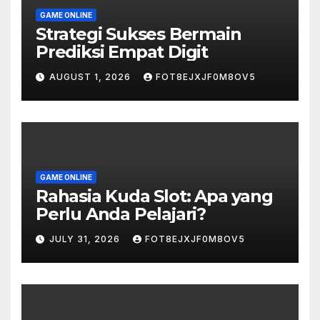
GAME ONLINE
Strategi Sukses Bermain
Prediksi Empat Digit
AUGUST 1, 2026
FOT8EJXJF0M8OV5
GAME ONLINE
Rahasia Kuda Slot: Apa yang
Perlu Anda Pelajari?
JULY 31, 2026
FOT8EJXJF0M8OV5