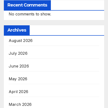
Recent Comments
No comments to show.
Archives
August 2026
July 2026
June 2026
May 2026
April 2026
March 2026