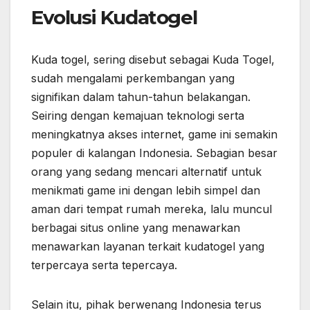
Evolusi Kudatogel
Kuda togel, sering disebut sebagai Kuda Togel,
sudah mengalami perkembangan yang
signifikan dalam tahun-tahun belakangan.
Seiring dengan kemajuan teknologi serta
meningkatnya akses internet, game ini semakin
populer di kalangan Indonesia. Sebagian besar
orang yang sedang mencari alternatif untuk
menikmati game ini dengan lebih simpel dan
aman dari tempat rumah mereka, lalu muncul
berbagai situs online yang menawarkan
menawarkan layanan terkait kudatogel yang
terpercaya serta tepercaya.
Selain itu, pihak berwenang Indonesia terus