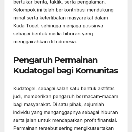
bertukar berita, taktik, serta pengalaman.
Kelompok ini telah berkontribusi mendukung
minat serta keterlibatan masyarakat dalam
Kuda Togel, sehingga menjaga posisinya
sebagai bentuk media hiburan yang
menggairahkan di Indonesia.
Pengaruh Permainan
Kudatogel bagi Komunitas
Kudatogel, sebagai salah satu bentuk aktifitas
judi, memberikan pengaruh bermacam-macam
bagi masyarakat. Di satu pihak, sejumlah
individu yang menganggapnya sebagai hiburan
serta jalan untuk mendapatkan profit finansial.
Permainan tersebut sering mengikutsertakan