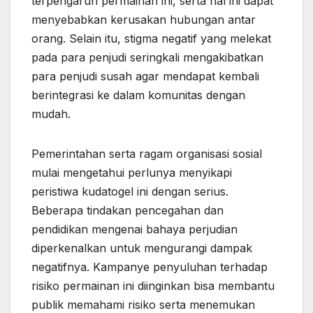
terpengaruh permainan ini, serta hal ini dapat
menyebabkan kerusakan hubungan antar
orang. Selain itu, stigma negatif yang melekat
pada para penjudi seringkali mengakibatkan
para penjudi susah agar mendapat kembali
berintegrasi ke dalam komunitas dengan
mudah.
Pemerintahan serta ragam organisasi sosial
mulai mengetahui perlunya menyikapi
peristiwa kudatogel ini dengan serius.
Beberapa tindakan pencegahan dan
pendidikan mengenai bahaya perjudian
diperkenalkan untuk mengurangi dampak
negatifnya. Kampanye penyuluhan terhadap
risiko permainan ini diinginkan bisa membantu
publik memahami risiko serta menemukan