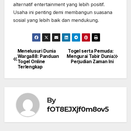
alternatif entertainment yang lebih positif.
Usaha ini penting demi membangun suasana
sosial yang lebih baik dan mendukung.
Menelusuri Dunia
Togel serta Pemuda:
Post
Warga88: Panduan
Mengurai Tabir Dunia
Togel Online
Perjudian Zaman Ini
navigation
Terlengkap
By
fOT8EJXjf0m8ov5