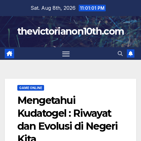
Skip
Sat. Aug 8th, 2026
11:01:02 PM
to
content
thevictorianon10th.com
GAME ONLINE
Mengetahui
Kudatogel : Riwayat
dan Evolusi di Negeri
Kita