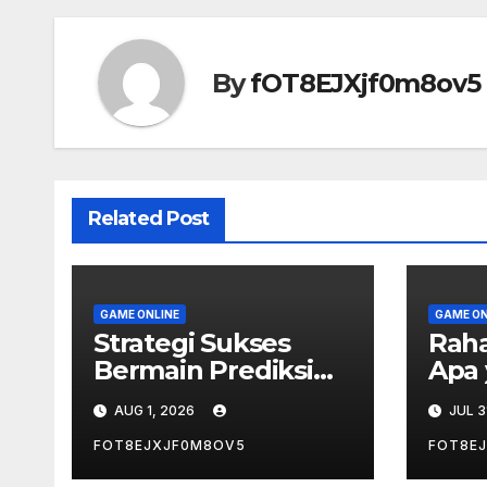
By
fOT8EJXjf0m8ov5
Related Post
GAME ONLINE
GAME ON
Strategi Sukses
Raha
Bermain Prediksi
Apa 
Empat Digit
Anda
AUG 1, 2026
JUL 3
FOT8EJXJF0M8OV5
FOT8E