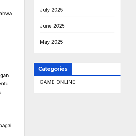
July 2025
bahwa
June 2025
k
May 2025
Categories
ngan
GAME ONLINE
entu
s
bagai