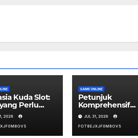
LINE
GAME ONLINE
sia Kuda Slot:
Petunjuk
yang Perlu
Komprehensif
 Pelajari?
Togel HK di War
1, 2026
JUL 31, 2026
88
JXJF0M8OV5
FOT8EJXJF0M8OV5