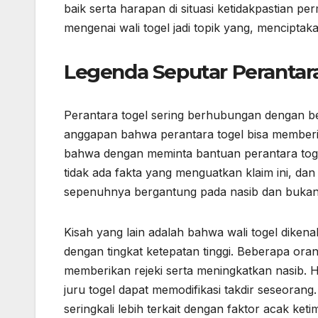
baik serta harapan di situasi ketidakpastian 
mengenai wali togel jadi topik yang, mencipta
Legenda Seputar Perantar
Perantara togel sering berhubungan dengan ber
anggapan bahwa perantara togel bisa memberik
bahwa dengan meminta bantuan perantara togel
tidak ada fakta yang menguatkan klaim ini, da
sepenuhnya bergantung pada nasib dan bukan p
Kisah yang lain adalah bahwa wali togel diken
dengan tingkat ketepatan tinggi. Beberapa ora
memberikan rejeki serta meningkatkan nasib. 
juru togel dapat memodifikasi takdir seseorang
seringkali lebih terkait dengan faktor acak ket