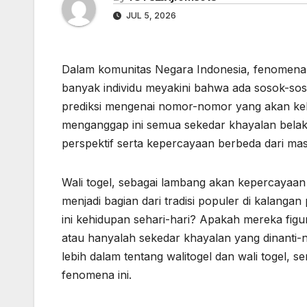
JUL 5, 2026
Dalam komunitas Negara Indonesia, fenomena wal
banyak individu meyakini bahwa ada sosok-s
prediksi mengenai nomor-nomor yang akan keluar 
menganggap ini semua sekedar khayalan belaka.
perspektif serta kepercayaan berbeda dari mas
Wali togel, sebagai lambang akan kepercayaan
menjadi bagian dari tradisi populer di kalangan
ini kehidupan sehari-hari? Apakah mereka fig
atau hanyalah sekedar khayalan yang dinanti-n
lebih dalam tentang walitogel dan wali togel, 
fenomena ini.