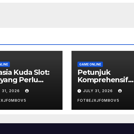
NLINE
GAME ONLINE
sia Kuda Slot:
Petunjuk
yang Perlu
Komprehensif
 Pelajari?
Togel HK di Wa
 31, 2026
JULY 31, 2026
88
JXJF0M8OV5
FOT8EJXJF0M8OV5