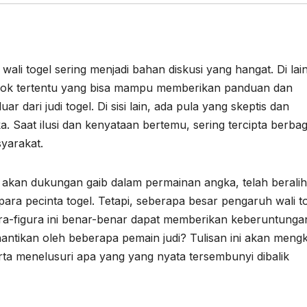
i togel sering menjadi bahan diskusi yang hangat. Di lain 
osok tertentu yang bisa mampu memberikan panduan dan
dari judi togel. Di sisi lain, ada pula yang skeptis dan
 Saat ilusi dan kenyataan bertemu, sering tercipta berbag
yarakat.
 akan dukungan gaib dalam permainan angka, telah beralih
 para pecinta togel. Tetapi, seberapa besar pengaruh wali t
ura-figura ini benar-benar dapat memberikan keberuntunga
antikan oleh beberapa pemain judi? Tulisan ini akan mengk
serta menelusuri apa yang yang nyata tersembunyi dibalik