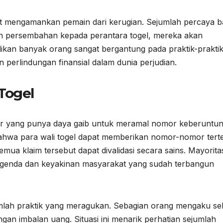
pat mengamankan pemain dari kerugian. Sejumlah percaya 
ukan persembahan kepada perantara togel, mereka akan
jadikan banyak orang sangat bergantung pada praktik-prakti
n perlindungan finansial dalam dunia perjudian.
Togel
figur yang punya daya gaib untuk meramal nomor keberuntu
 bahwa para wali togel dapat memberikan nomor-nomor tert
mua klaim tersebut dapat divalidasi secara sains. Mayorita
legenda dan keyakinan masyarakat yang sudah terbangun
umlah praktik yang meragukan. Sebagian orang mengaku se
an imbalan uang. Situasi ini menarik perhatian sejumlah