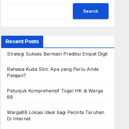
Search
Recent Posts
Strategi Sukses Bermain Prediksi Empat Digit
Rahasia Kuda Slot: Apa yang Perlu Anda
Pelajari?
Petunjuk Komprehensif Togel HK di Warga
88
Warga88 Lokasi Ideal bagi Pecinta Taruhan
Di Internet