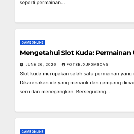
seperti permainan…
GAME ONLINE
Mengetahui Slot Kuda: Permainan
JUNE 26, 2026
FOT8EJXJF0M8OV5
Slot kuda merupakan salah satu permainan yang 
Dikarenakan ide yang menarik dan gampang dimai
seru dan menegangkan. Bersegudang…
GAME ONLINE