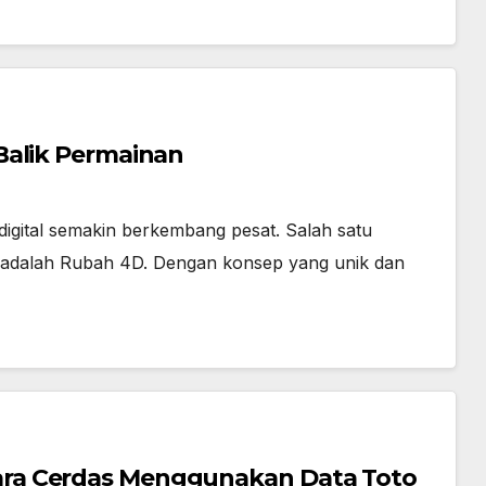
Balik Permainan
digital semakin berkembang pesat. Salah satu
 adalah Rubah 4D. Dengan konsep yang unik dan
ra Cerdas Menggunakan Data Toto