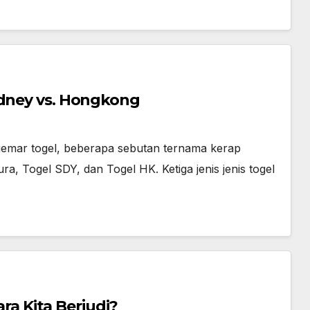
ydney vs. Hongkong
gemar togel, beberapa sebutan ternama kerap
a, Togel SDY, dan Togel HK. Ketiga jenis jenis togel
 Kita Berjudi?