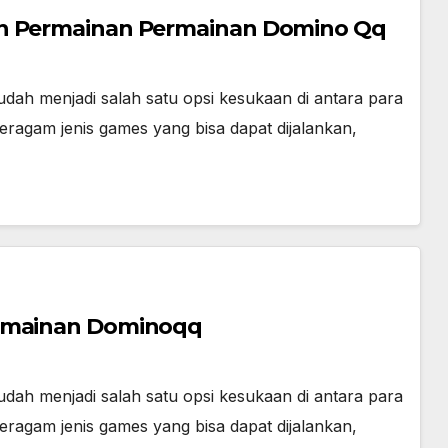
an Permainan Permainan Domino Qq
ah menjadi salah satu opsi kesukaan di antara para
ragam jenis games yang bisa dapat dijalankan,
ermainan Dominoqq
ah menjadi salah satu opsi kesukaan di antara para
ragam jenis games yang bisa dapat dijalankan,