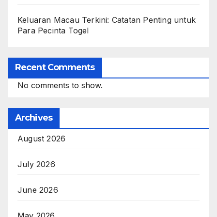
Keluaran Macau Terkini: Catatan Penting untuk
Para Pecinta Togel
Recent Comments
No comments to show.
Archives
August 2026
July 2026
June 2026
May 2026