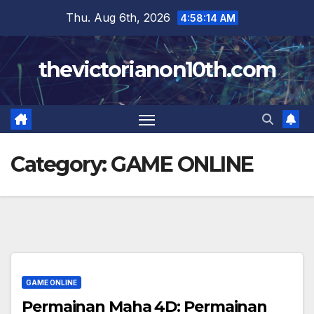
Skip
Thu. Aug 6th, 2026
4:58:15 AM
to
content
thevictorianon10th.com
Category:
GAME ONLINE
GAME ONLINE
Permainan Maha 4D: Permainan