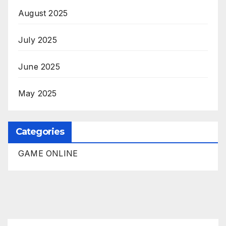
August 2025
July 2025
June 2025
May 2025
Categories
GAME ONLINE