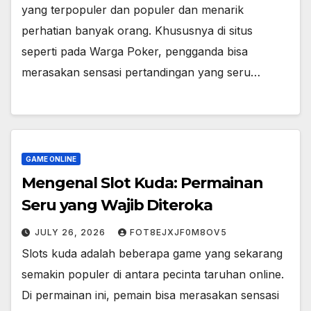
yang terpopuler dan populer dan menarik
perhatian banyak orang. Khususnya di situs
seperti pada Warga Poker, pengganda bisa
merasakan sensasi pertandingan yang seru…
GAME ONLINE
Mengenal Slot Kuda: Permainan
Seru yang Wajib Diteroka
JULY 26, 2026
FOT8EJXJF0M8OV5
Slots kuda adalah beberapa game yang sekarang
semakin populer di antara pecinta taruhan online.
Di permainan ini, pemain bisa merasakan sensasi