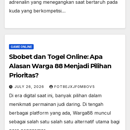
adrenalin yang menegangkan saat bertaruh pada
kuda yang berkompetisi…
GAME ONLINE
Sbobet dan Togel Online: Apa
Alasan Warga 88 Menjadi Pilihan
Prioritas?
JULY 26, 2026
FOT8EJXJF0M8OV5
Di era digital saat ini, banyak pilihan dalam
menikmati permainan judi daring. Di tengah
berbagai platform yang ada, Warga88 muncul
sebagai salah satu salah satu alternatif utama bagi