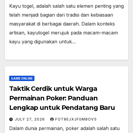
Kayu togel, adalah salah satu elemen penting yang
telah menjadi bagian dari tradisi dan kebiasaan
masyarakat di berbagai daerah. Dalam konteks
artisan, kayutogel merujuk pada macam-macam
kayu yang digunakan untuk…
GAME ONLINE
Taktik Cerdik untuk Warga
Permainan Poker: Panduan
Lengkap untuk Pendatang Baru
JULY 27, 2026
FOT8EJXJF0M8OV5
Dalam dunia permainan, poker adalah salah satu