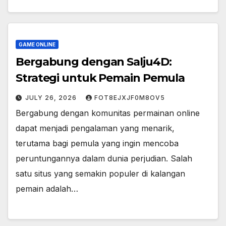
GAME ONLINE
Bergabung dengan Salju4D:
Strategi untuk Pemain Pemula
JULY 26, 2026
FOT8EJXJF0M8OV5
Bergabung dengan komunitas permainan online
dapat menjadi pengalaman yang menarik,
terutama bagi pemula yang ingin mencoba
peruntungannya dalam dunia perjudian. Salah
satu situs yang semakin populer di kalangan
pemain adalah…