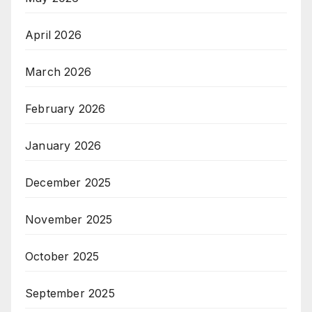
April 2026
March 2026
February 2026
January 2026
December 2025
November 2025
October 2025
September 2025