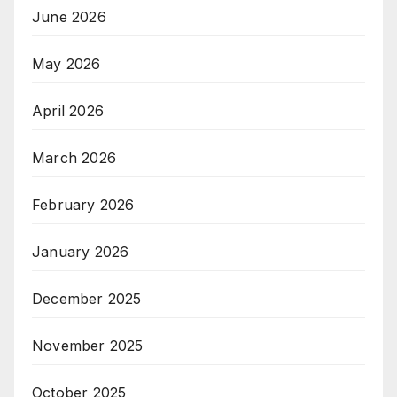
June 2026
May 2026
April 2026
March 2026
February 2026
January 2026
December 2025
November 2025
October 2025