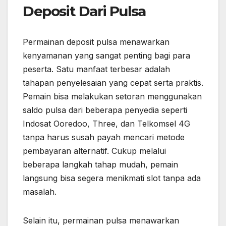
Deposit Dari Pulsa
Permainan deposit pulsa menawarkan
kenyamanan yang sangat penting bagi para
peserta. Satu manfaat terbesar adalah
tahapan penyelesaian yang cepat serta praktis.
Pemain bisa melakukan setoran menggunakan
saldo pulsa dari beberapa penyedia seperti
Indosat Ooredoo, Three, dan Telkomsel 4G
tanpa harus susah payah mencari metode
pembayaran alternatif. Cukup melalui
beberapa langkah tahap mudah, pemain
langsung bisa segera menikmati slot tanpa ada
masalah.
Selain itu, permainan pulsa menawarkan