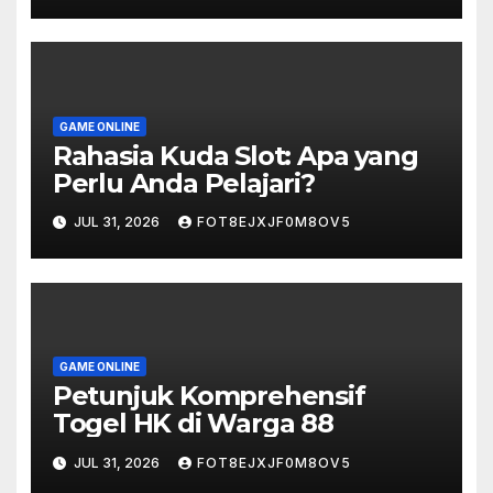
GAME ONLINE
Rahasia Kuda Slot: Apa yang
Perlu Anda Pelajari?
JUL 31, 2026
FOT8EJXJF0M8OV5
GAME ONLINE
Petunjuk Komprehensif
Togel HK di Warga 88
JUL 31, 2026
FOT8EJXJF0M8OV5