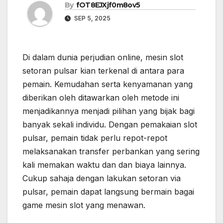
By
fOT8EJXjf0m8ov5
SEP 5, 2025
Di dalam dunia perjudian online, mesin slot
setoran pulsar kian terkenal di antara para
pemain. Kemudahan serta kenyamanan yang
diberikan oleh ditawarkan oleh metode ini
menjadikannya menjadi pilihan yang bijak bagi
banyak sekali individu. Dengan pemakaian slot
pulsar, pemain tidak perlu repot-repot
melaksanakan transfer perbankan yang sering
kali memakan waktu dan dan biaya lainnya.
Cukup sahaja dengan lakukan setoran via
pulsar, pemain dapat langsung bermain bagai
game mesin slot yang menawan.