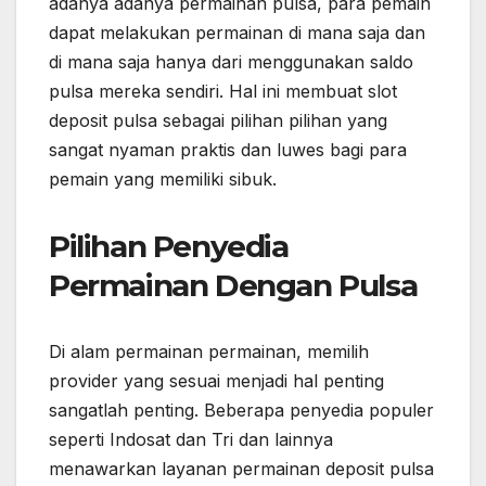
adanya adanya permainan pulsa, para pemain
dapat melakukan permainan di mana saja dan
di mana saja hanya dari menggunakan saldo
pulsa mereka sendiri. Hal ini membuat slot
deposit pulsa sebagai pilihan pilihan yang
sangat nyaman praktis dan luwes bagi para
pemain yang memiliki sibuk.
Pilihan Penyedia
Permainan Dengan Pulsa
Di alam permainan permainan, memilih
provider yang sesuai menjadi hal penting
sangatlah penting. Beberapa penyedia populer
seperti Indosat dan Tri dan lainnya
menawarkan layanan permainan deposit pulsa