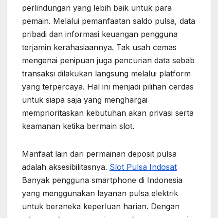
perlindungan yang lebih baik untuk para
pemain. Melalui pemanfaatan saldo pulsa, data
pribadi dan informasi keuangan pengguna
terjamin kerahasiaannya. Tak usah cemas
mengenai penipuan juga pencurian data sebab
transaksi dilakukan langsung melalui platform
yang terpercaya. Hal ini menjadi pilihan cerdas
untuk siapa saja yang menghargai
memprioritaskan kebutuhan akan privasi serta
keamanan ketika bermain slot.
Manfaat lain dari permainan deposit pulsa
adalah aksesibilitasnya.
Slot Pulsa Indosat
Banyak pengguna smartphone di Indonesia
yang menggunakan layanan pulsa elektrik
untuk beraneka keperluan harian. Dengan