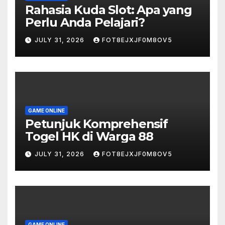
Rahasia Kuda Slot: Apa yang
Perlu Anda Pelajari?
JULY 31, 2026
FOT8EJXJF0M8OV5
GAME ONLINE
Petunjuk Komprehensif
Togel HK di Warga 88
JULY 31, 2026
FOT8EJXJF0M8OV5
GAME ONLINE