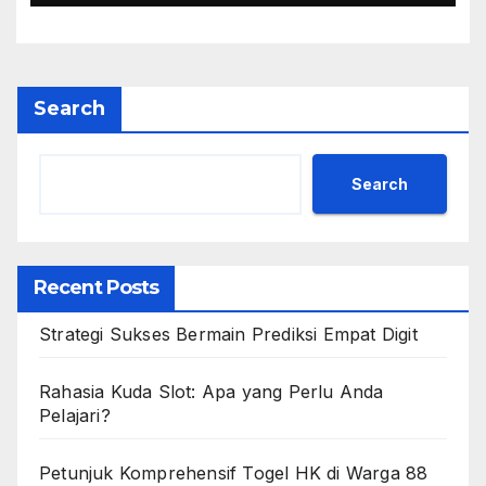
Search
Search
Recent Posts
Strategi Sukses Bermain Prediksi Empat Digit
Rahasia Kuda Slot: Apa yang Perlu Anda
Pelajari?
Petunjuk Komprehensif Togel HK di Warga 88