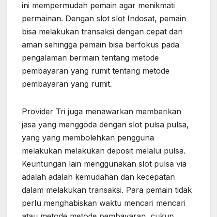
ini mempermudah pemain agar menikmati
permainan. Dengan slot slot Indosat, pemain
bisa melakukan transaksi dengan cepat dan
aman sehingga pemain bisa berfokus pada
pengalaman bermain tentang metode
pembayaran yang rumit tentang metode
pembayaran yang rumit.
Provider Tri juga menawarkan memberikan
jasa yang menggoda dengan slot pulsa pulsa,
yang yang membolehkan pengguna
melakukan melakukan deposit melalui pulsa.
Keuntungan lain menggunakan slot pulsa via
adalah adalah kemudahan dan kecepatan
dalam melakukan transaksi. Para pemain tidak
perlu menghabiskan waktu mencari mencari
atau metode metode pembayaran, cukup