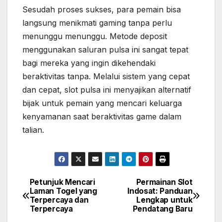
Sesudah proses sukses, para pemain bisa
langsung menikmati gaming tanpa perlu
menunggu menunggu. Metode deposit
menggunakan saluran pulsa ini sangat tepat
bagi mereka yang ingin dikehendaki
beraktivitas tanpa. Melalui sistem yang cepat
dan cepat, slot pulsa ini menyajikan alternatif
bijak untuk pemain yang mencari keluarga
kenyamanan saat beraktivitas game dalam
talian.
Petunjuk Mencari
Permainan Slot
Post
Laman Togel yang
Indosat: Panduan
Terpercaya dan
Lengkap untuk
navigation
Terpercaya
Pendatang Baru