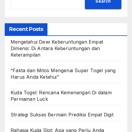
Search
Recent Posts
Mengetahui Dewi Keberuntungan Empat
Dimensi: Di Antara Keberuntungan dan
Keterampilan
“Fakta dan Mitos Mengenai Super Togel yang
Harus Anda Ketahui”
Kuda Togel: Rencana Kemenangan Di dalam
Permainan Luck
Strategi Sukses Bermain Prediksi Empat Digit
Rahasia Kuda Slot: Apa yang Perlu Anda