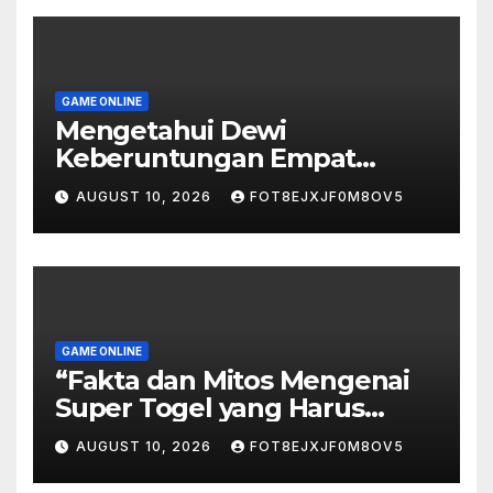
GAME ONLINE
Mengetahui Dewi
Keberuntungan Empat
Dimensi: Di Antara
AUGUST 10, 2026
FOT8EJXJF0M8OV5
Keberuntungan dan
Keterampilan
GAME ONLINE
“Fakta dan Mitos Mengenai
Super Togel yang Harus
Anda Ketahui”
AUGUST 10, 2026
FOT8EJXJF0M8OV5