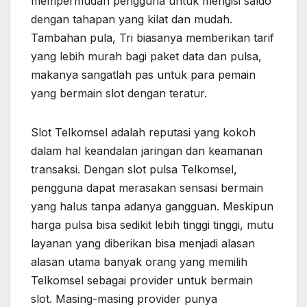
mempermudah pengguna untuk mengisi saldo
dengan tahapan yang kilat dan mudah.
Tambahan pula, Tri biasanya memberikan tarif
yang lebih murah bagi paket data dan pulsa,
makanya sangatlah pas untuk para pemain
yang bermain slot dengan teratur.
Slot Telkomsel adalah reputasi yang kokoh
dalam hal keandalan jaringan dan keamanan
transaksi. Dengan slot pulsa Telkomsel,
pengguna dapat merasakan sensasi bermain
yang halus tanpa adanya gangguan. Meskipun
harga pulsa bisa sedikit lebih tinggi tinggi, mutu
layanan yang diberikan bisa menjadi alasan
alasan utama banyak orang yang memilih
Telkomsel sebagai provider untuk bermain
slot. Masing-masing provider punya