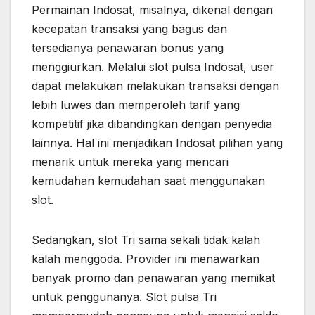
Permainan Indosat, misalnya, dikenal dengan
kecepatan transaksi yang bagus dan
tersedianya penawaran bonus yang
menggiurkan. Melalui slot pulsa Indosat, user
dapat melakukan melakukan transaksi dengan
lebih luwes dan memperoleh tarif yang
kompetitif jika dibandingkan dengan penyedia
lainnya. Hal ini menjadikan Indosat pilihan yang
menarik untuk mereka yang mencari
kemudahan kemudahan saat menggunakan
slot.
Sedangkan, slot Tri sama sekali tidak kalah
kalah menggoda. Provider ini menawarkan
banyak promo dan penawaran yang memikat
untuk penggunanya. Slot pulsa Tri