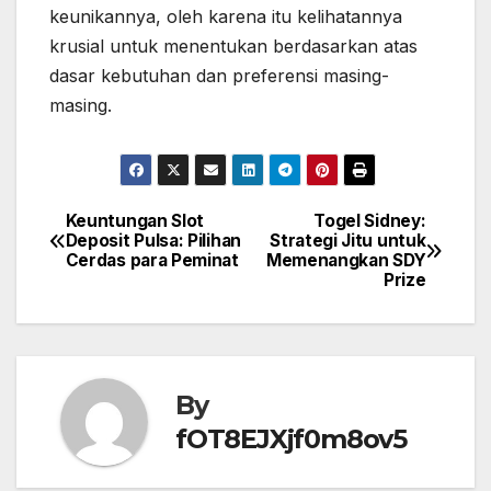
keunikannya, oleh karena itu kelihatannya
krusial untuk menentukan berdasarkan atas
dasar kebutuhan dan preferensi masing-
masing.
Keuntungan Slot
Togel Sidney:
Post
Deposit Pulsa: Pilihan
Strategi Jitu untuk
Cerdas para Peminat
Memenangkan SDY
navigation
Prize
By
fOT8EJXjf0m8ov5