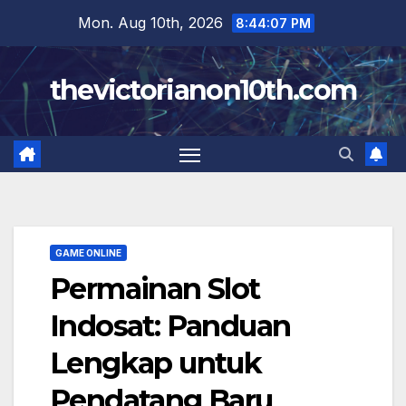
Skip
Mon. Aug 10th, 2026
8:44:08 PM
to
content
thevictorianon10th.com
GAME ONLINE
Permainan Slot
Indosat: Panduan
Lengkap untuk
Pendatang Baru