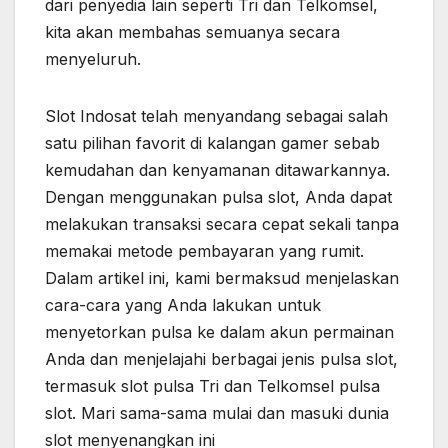
dari penyedia lain seperti Tri dan Telkomsel,
kita akan membahas semuanya secara
menyeluruh.
Slot Indosat telah menyandang sebagai salah
satu pilihan favorit di kalangan gamer sebab
kemudahan dan kenyamanan ditawarkannya.
Dengan menggunakan pulsa slot, Anda dapat
melakukan transaksi secara cepat sekali tanpa
memakai metode pembayaran yang rumit.
Dalam artikel ini, kami bermaksud menjelaskan
cara-cara yang Anda lakukan untuk
menyetorkan pulsa ke dalam akun permainan
Anda dan menjelajahi berbagai jenis pulsa slot,
termasuk slot pulsa Tri dan Telkomsel pulsa
slot. Mari sama-sama mulai dan masuki dunia
slot menyenangkan ini