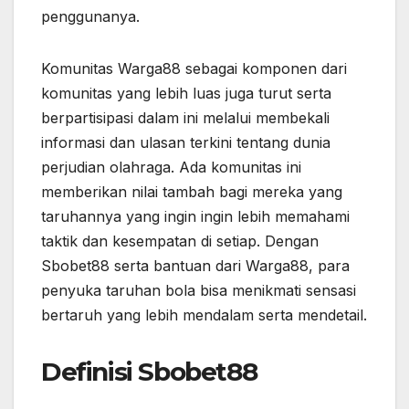
penggunanya.
Komunitas Warga88 sebagai komponen dari
komunitas yang lebih luas juga turut serta
berpartisipasi dalam ini melalui membekali
informasi dan ulasan terkini tentang dunia
perjudian olahraga. Ada komunitas ini
memberikan nilai tambah bagi mereka yang
taruhannya yang ingin ingin lebih memahami
taktik dan kesempatan di setiap. Dengan
Sbobet88 serta bantuan dari Warga88, para
penyuka taruhan bola bisa menikmati sensasi
bertaruh yang lebih mendalam serta mendetail.
Definisi Sbobet88