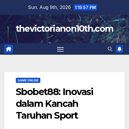
Skip
Sun. Aug 9th, 2026
1:15:57 PM
to
content
thevictorianon10th.com
GAME ONLINE
Sbobet88: Inovasi
dalam Kancah
Taruhan Sport