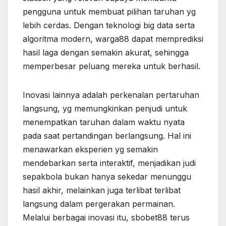
pengguna untuk membuat pilihan taruhan yg
lebih cerdas. Dengan teknologi big data serta
algoritma modern, warga88 dapat memprediksi
hasil laga dengan semakin akurat, sehingga
memperbesar peluang mereka untuk berhasil.
Inovasi lainnya adalah perkenalan pertaruhan
langsung, yg memungkinkan penjudi untuk
menempatkan taruhan dalam waktu nyata
pada saat pertandingan berlangsung. Hal ini
menawarkan eksperien yg semakin
mendebarkan serta interaktif, menjadikan judi
sepakbola bukan hanya sekedar menunggu
hasil akhir, melainkan juga terlibat terlibat
langsung dalam pergerakan permainan.
Melalui berbagai inovasi itu, sbobet88 terus