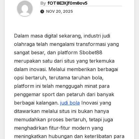
By
fOT8EJXjf0m8ov5
NOV 20, 2025
Dalam masa digital sekarang, industri judi
olahraga telah mengalami transformasi yang
sangat besar, dan platform Sbobet88
merupakan satu dari situs yang terkemuka
dalam inovasi. Melalui memberikan berbagai
opsi bertaruh, terutama taruhan bola,
platform ini telah menggugah minat para
penggemar sport dan petaruh dari banyak
berbagai kalangan.
judi bola
Inovasi yang
ditawarkan melalui situs ini bukan hanya
memudahkan proses bertaruh, tetapi juga
menghadirkan fitur-fitur modern yang
meningkatkan hubungan dan keterlibatan para