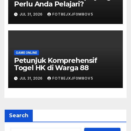
Perlu Anda Pelajari?
JUL 31, 2026
FOT8EJXJF0M8OV5
GAME ONLINE
Petunjuk Komprehensif
Togel HK di Warga 88
JUL 31, 2026
FOT8EJXJF0M8OV5
Search