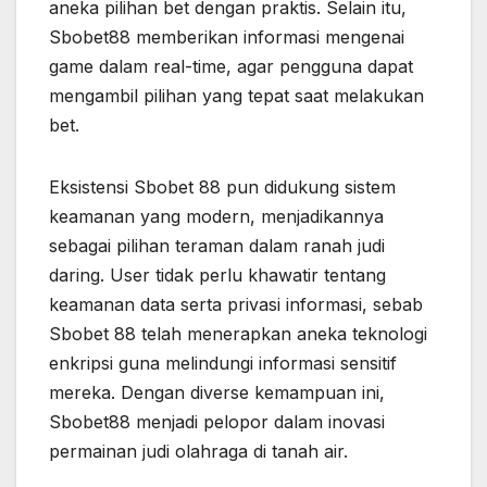
aneka pilihan bet dengan praktis. Selain itu,
Sbobet88 memberikan informasi mengenai
game dalam real-time, agar pengguna dapat
mengambil pilihan yang tepat saat melakukan
bet.
Eksistensi Sbobet 88 pun didukung sistem
keamanan yang modern, menjadikannya
sebagai pilihan teraman dalam ranah judi
daring. User tidak perlu khawatir tentang
keamanan data serta privasi informasi, sebab
Sbobet 88 telah menerapkan aneka teknologi
enkripsi guna melindungi informasi sensitif
mereka. Dengan diverse kemampuan ini,
Sbobet88 menjadi pelopor dalam inovasi
permainan judi olahraga di tanah air.