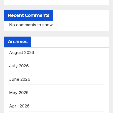
Recent Comments
No comments to show.
Archives
August 2026
July 2026
June 2026
May 2026
April 2026