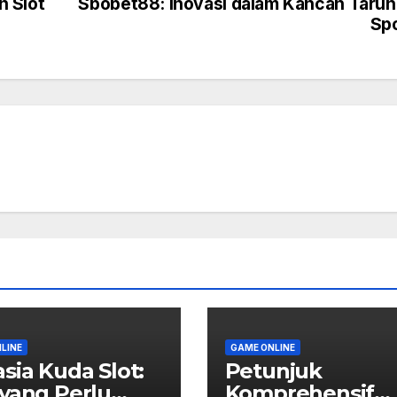
n Slot
Sbobet88: Inovasi dalam Kancah Taru
Sp
LINE
GAME ONLINE
sia Kuda Slot:
Petunjuk
yang Perlu
Komprehensif