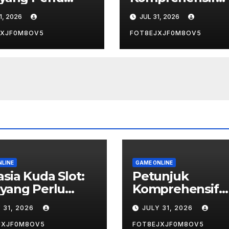
 Pelajari?
Togel HK di War
1, 2026
JUL 31, 2026
88
JXJF0M8OV5
FOT8EJXJF0M8OV5
NLINE
GAME ONLINE
sia Kuda Slot:
Petunjuk
yang Perlu
Komprehensif
 Pelajari?
Togel HK di Wa
 31, 2026
JULY 31, 2026
88
JXJF0M8OV5
FOT8EJXJF0M8OV5