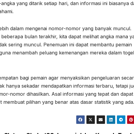
ngka yang ditarik setiap hari, dan informasi ini biasanya d
ahami.
gali lebih dalam mengenai nomor-nomor yang banyak muncul.
eberapa bulan terakhir, kita dapat melihat angka mana y
idak sering muncul. Penemuan ini dapat membantu pemain
aik guna menambah peluang kemenangan mereka dalam toge
sempatan bagi pemain agar menyaksikan pengeluaran seca
ak hanya sekadar mendapatkan informasi terbaru, tetapi j
r-nomor dihasilkan. Asal informasi yang tepat dan dapat
 membuat pilihan yang benar atas dasar statistik yang ada