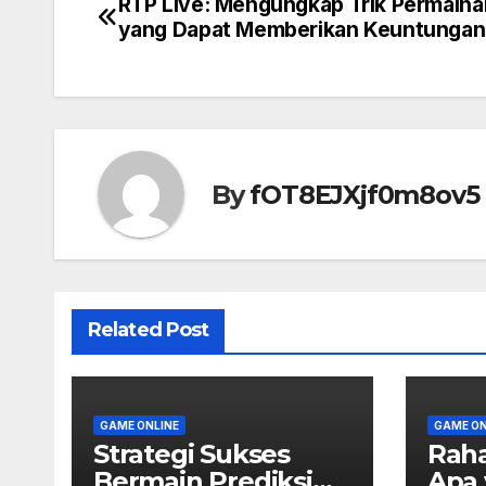
RTP Live: Mengungkap Trik Permaina
Post
yang Dapat Memberikan Keuntungan
navigation
By
fOT8EJXjf0m8ov5
Related Post
GAME ONLINE
GAME ON
Strategi Sukses
Raha
Bermain Prediksi
Apa 