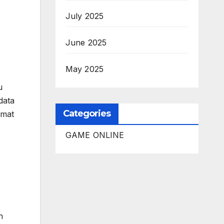
July 2025
June 2025
May 2025
u
data
Categories
amat
GAME ONLINE
n