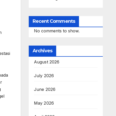
Recent Comments
No comments to show.
m
Archives
stasi
August 2026
 pada
July 2026
r
g
June 2026
gel
May 2026