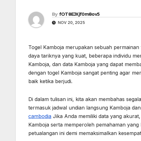
By
fOT8EJXjf0m8ov5
NOV 20, 2025
Togel Kamboja merupakan sebuah permainan te
daya tariknya yang kuat, beberapa individu me
Kamboja, dan data Kamboja yang dapat memban
dengan togel Kamboja sangat penting agar m
baik ketika berjudi.
Di dalam tulisan ini, kita akan membahas sega
termasuk jadwal undian langsung Kamboja dan
cambodia
Jika Anda memiliki data yang akura
Kamboja serta memperoleh pemahaman yang lebi
petualangan ini demi memaksimalkan kesempat