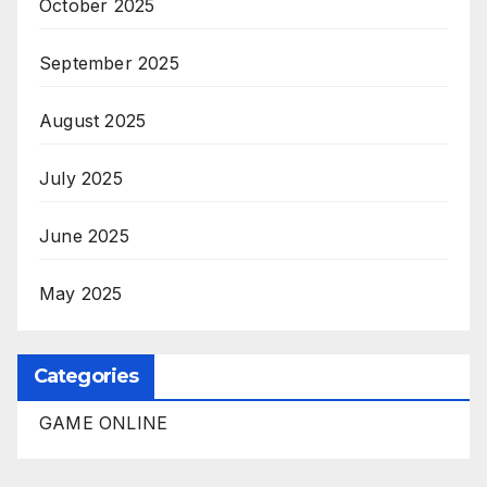
October 2025
September 2025
August 2025
July 2025
June 2025
May 2025
Categories
GAME ONLINE