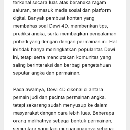
terkenal secara luas atas beraneka ragam
saluran, termasuk media sosial dan platform
digital. Banyak pembuat konten yang
membahas soal Dewi 4D, memberikan tips,
prediksi angka, serta membagikan pengalaman
pribadi yang dengan dengan permainan ini. Hal
ini tidak hanya meningkatkan popularitas Dewi
ini, tetapi serta menciptakan komunitas yang
saling berinteraksi dan berbagi pengetahuan
seputar angka dan permainan.
Pada awalnya, Dewi 4D dikenal di antara
pemain judi dan pecinta permainan angka,
tetapi sekarang sudah menyusup ke dalam
masyarakat dengan cara lebih luas. Beberapa
orang melihatnya sebagai bentuk permainan,
sementara yang lain menganggapnya sebagai