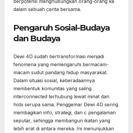
berpotensi menghubungkan orang-orang ke
dalam sebuah cerita bersama.
Pengaruh Sosial-Budaya
dan Budaya
Dewi 4D sudah bertransformasi menjadi
fenomena yang memengaruhi bermacam-
macam sudut pandang hidup masyarakat.
Dalam situasi sosial, keberadaannya
membentuk komunitas yang saling
interconnected terhubung lewat minat dan
hobi serupa sama. Penggemar Dewi 4D sering
membagikan info, strategi, dan c pengalaman
seputar, sehingga membangun ikatan yang
lebih erat di antara mereka. Ini menunjukkan