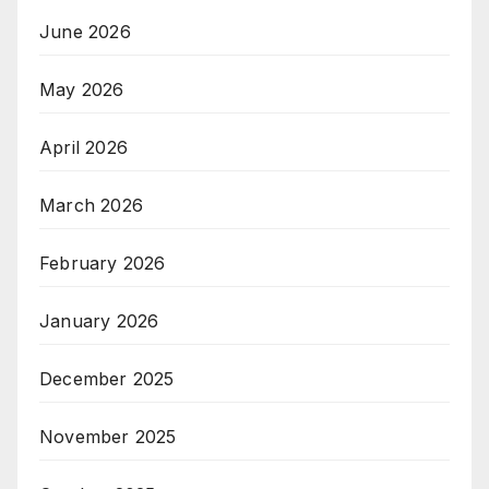
June 2026
May 2026
April 2026
March 2026
February 2026
January 2026
December 2025
November 2025