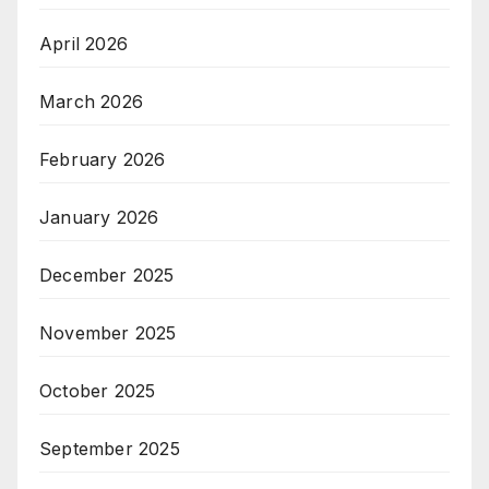
April 2026
March 2026
February 2026
January 2026
December 2025
November 2025
October 2025
September 2025