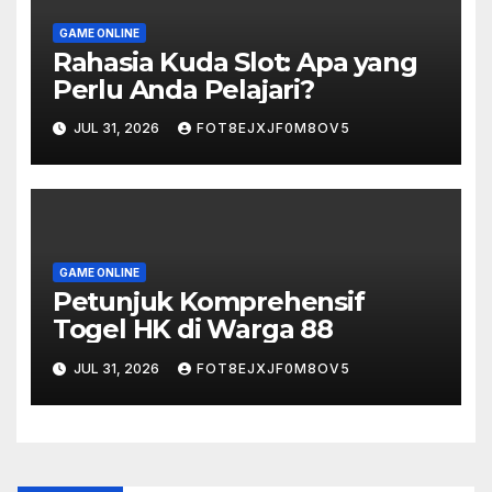
GAME ONLINE
Rahasia Kuda Slot: Apa yang
Perlu Anda Pelajari?
JUL 31, 2026
FOT8EJXJF0M8OV5
GAME ONLINE
Petunjuk Komprehensif
Togel HK di Warga 88
JUL 31, 2026
FOT8EJXJF0M8OV5