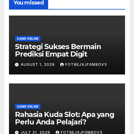
You missed
GAME ONLINE
Strategi Sukses Bermain
Prediksi Empat Digit
AUGUST 1, 2026
FOT8EJXJF0M8OV5
GAME ONLINE
Rahasia Kuda Slot: Apa yang
Perlu Anda Pelajari?
JULY 31, 2026
FOT8EJXJF0M8OV5