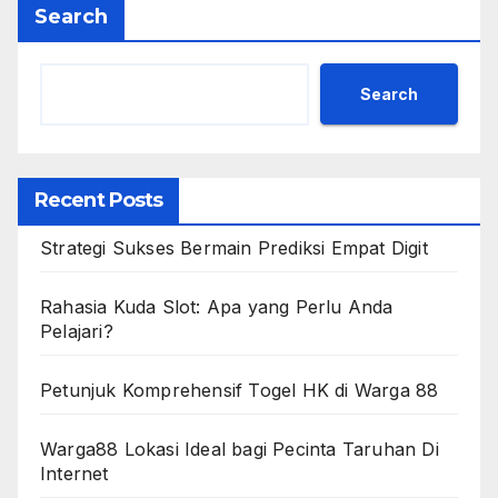
Search
Search
Recent Posts
Strategi Sukses Bermain Prediksi Empat Digit
Rahasia Kuda Slot: Apa yang Perlu Anda
Pelajari?
Petunjuk Komprehensif Togel HK di Warga 88
Warga88 Lokasi Ideal bagi Pecinta Taruhan Di
Internet