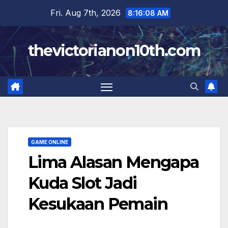
Skip
Fri. Aug 7th, 2026
8:16:09 AM
to
content
thevictorianon10th.com
GAME ONLINE
Lima Alasan Mengapa
Kuda Slot Jadi
Kesukaan Pemain