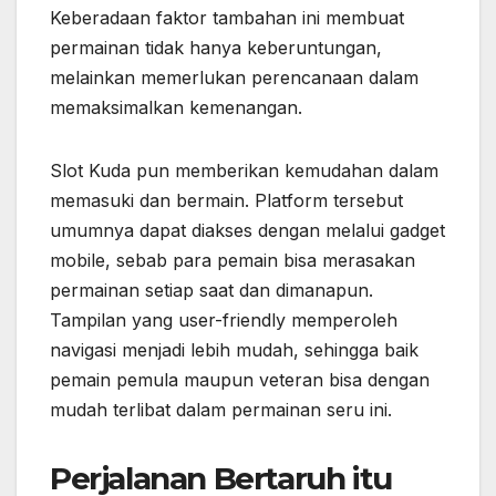
Keberadaan faktor tambahan ini membuat
permainan tidak hanya keberuntungan,
melainkan memerlukan perencanaan dalam
memaksimalkan kemenangan.
Slot Kuda pun memberikan kemudahan dalam
memasuki dan bermain. Platform tersebut
umumnya dapat diakses dengan melalui gadget
mobile, sebab para pemain bisa merasakan
permainan setiap saat dan dimanapun.
Tampilan yang user-friendly memperoleh
navigasi menjadi lebih mudah, sehingga baik
pemain pemula maupun veteran bisa dengan
mudah terlibat dalam permainan seru ini.
Perjalanan Bertaruh itu