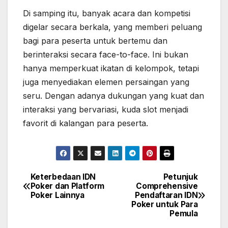
Di samping itu, banyak acara dan kompetisi
digelar secara berkala, yang memberi peluang
bagi para peserta untuk bertemu dan
berinteraksi secara face-to-face. Ini bukan
hanya memperkuat ikatan di kelompok, tetapi
juga menyediakan elemen persaingan yang
seru. Dengan adanya dukungan yang kuat dan
interaksi yang bervariasi, kuda slot menjadi
favorit di kalangan para peserta.
Keterbedaan IDN
Petunjuk
Post
Poker dan Platform
Comprehensive
Poker Lainnya
Pendaftaran IDN
navigation
Poker untuk Para
Pemula