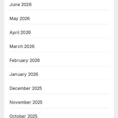
June 2026
May 2026
April 2026
March 2026
February 2026
January 2026
December 2025
November 2025
October 2025