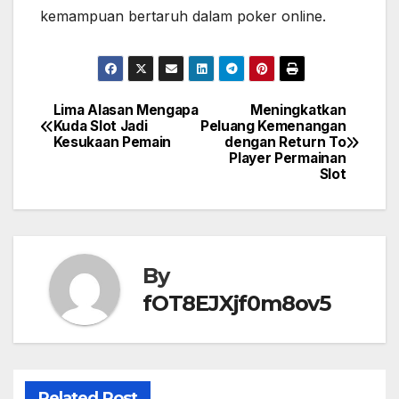
kemampuan bertaruh dalam poker online.
Lima Alasan Mengapa
Meningkatkan
Post
Kuda Slot Jadi
Peluang Kemenangan
Kesukaan Pemain
dengan Return To
navigation
Player Permainan
Slot
By
fOT8EJXjf0m8ov5
Related Post