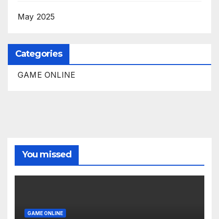
May 2025
Categories
GAME ONLINE
You missed
GAME ONLINE