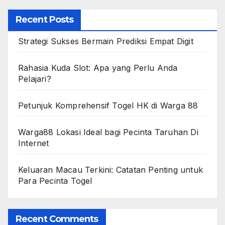
Recent Posts
Strategi Sukses Bermain Prediksi Empat Digit
Rahasia Kuda Slot: Apa yang Perlu Anda
Pelajari?
Petunjuk Komprehensif Togel HK di Warga 88
Warga88 Lokasi Ideal bagi Pecinta Taruhan Di
Internet
Keluaran Macau Terkini: Catatan Penting untuk
Para Pecinta Togel
Recent Comments