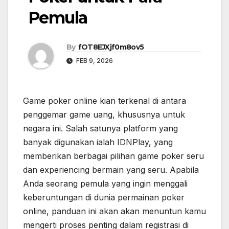
Pemula
By
fOT8EJXjf0m8ov5
FEB 9, 2026
Game poker online kian terkenal di antara
penggemar game uang, khususnya untuk
negara ini. Salah satunya platform yang
banyak digunakan ialah IDNPlay, yang
memberikan berbagai pilihan game poker seru
dan experiencing bermain yang seru. Apabila
Anda seorang pemula yang ingin menggali
keberuntungan di dunia permainan poker
online, panduan ini akan akan menuntun kamu
mengerti proses penting dalam registrasi di