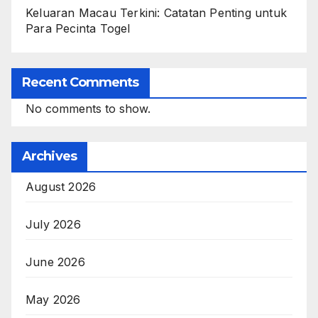
Keluaran Macau Terkini: Catatan Penting untuk
Para Pecinta Togel
Recent Comments
No comments to show.
Archives
August 2026
July 2026
June 2026
May 2026