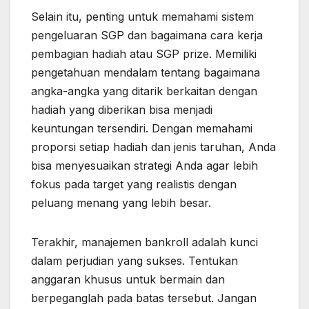
Selain itu, penting untuk memahami sistem
pengeluaran SGP dan bagaimana cara kerja
pembagian hadiah atau SGP prize. Memiliki
pengetahuan mendalam tentang bagaimana
angka-angka yang ditarik berkaitan dengan
hadiah yang diberikan bisa menjadi
keuntungan tersendiri. Dengan memahami
proporsi setiap hadiah dan jenis taruhan, Anda
bisa menyesuaikan strategi Anda agar lebih
fokus pada target yang realistis dengan
peluang menang yang lebih besar.
Terakhir, manajemen bankroll adalah kunci
dalam perjudian yang sukses. Tentukan
anggaran khusus untuk bermain dan
berpeganglah pada batas tersebut. Jangan