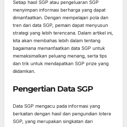
Setiap hasil SGP atau pengeluaran SGP
menyimpan informasi berharga yang dapat
dimanfaatkan. Dengan mempelajari pola dan
tren dari data SGP, pemain dapat menyusun
strategi yang lebih terencana. Dalam artikel ini,
kita akan membahas lebih dalam tentang
bagaimana memanfaatkan data SGP untuk
memaksimalkan peluang menang, serta tips
dan trik untuk mendapatkan SGP prize yang
diidamkan.
Pengertian Data SGP
Data SGP mengacu pada informasi yang
berkaitan dengan hasil dan pengundian lotere
SGP, yang merupakan singkatan dari