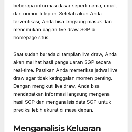
beberapa informasi dasar seperti nama, email,
dan nomor telepon. Setelah akun Anda
terverifikasi, Anda bisa langsung masuk dan
menemukan bagian live draw SGP di
homepage situs.
Saat sudah berada di tampilan live draw, Anda
akan melihat hasil pengeluaran SGP secara
real-time. Pastikan Anda memeriksa jadwal live
draw agar tidak ketinggalan momen penting.
Dengan mengikuti live draw, Anda bisa
mendapatkan informasi langsung mengenai
hasil SGP dan menganalisis data SGP untuk
prediksi lebih akurat di masa depan.
Menganalisis Keluaran