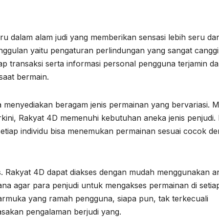
aru dalam alam judi yang memberikan sensasi lebih seru da
 unggulan yaitu pengaturan perlindungan yang sangat canggi
p transaksi serta informasi personal pengguna terjamin da
saat bermain.
uga menyediakan beragam jenis permainan yang bervariasi. M
rkini, Rakyat 4D memenuhi kebutuhan aneka jenis penjudi.
setiap individu bisa menemukan permainan sesuai cocok d
s. Rakyat 4D dapat diakses dengan mudah menggunakan a
ana agar para penjudi untuk mengakses permainan di setia
tarmuka yang ramah pengguna, siapa pun, tak terkecuali
asakan pengalaman berjudi yang.