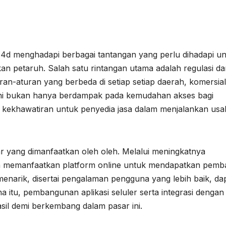
t 4d menghadapi berbagai tantangan yang perlu dihadapi u
kan petaruh. Salah satu rintangan utama adalah regulasi da
an-aturan yang berbeda di setiap setiap daerah, komersiali
 Ini bukan hanya berdampak pada kemudahan akses bagi
 kekhawatiran untuk penyedia jasa dalam menjalankan usa
ar yang dimanfaatkan oleh oleh. Melalui meningkatnya
sa memanfaatkan platform online untuk mendapatkan pemb
enarik, disertai pengalaman pengguna yang lebih baik, da
itu, pembangunan aplikasi seluler serta integrasi dengan
hasil demi berkembang dalam pasar ini.