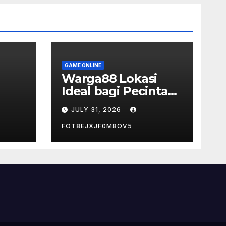
GAME ONLINE
Warga88 Lokasi
Ideal bagi Pecinta
rga
Taruhan Di Internet
JULY 31, 2026
FOT8EJXJF0M8OV5