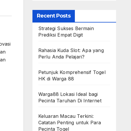
Recent Posts
Strategi Sukses Bermain
Prediksi Empat Digit
ovasi
Rahasia Kuda Slot: Apa yang
man
Perlu Anda Pelajari?
kan
Petunjuk Komprehensif Togel
HK di Warga 88
Warga88 Lokasi Ideal bagi
Pecinta Taruhan Di Internet
Keluaran Macau Terkini:
Catatan Penting untuk Para
Pecinta Togel