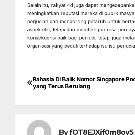
Selain itu, rakyat 4d juga dapat mengedepankan
meningkatkan reputasi mereka di publik masya
perjudian dan mendorong petaruh untuk berta
aspek etis, tetapi dan membangun rasa percaya
konsekuensi baik bagi penjudi, tetapi juga m
organisasi yang peduli terhadap isu isu perjud
Rahasia Di Balik Nomor Singapore Po
Post
yang Terus Berulang
navigation
By
fOT8EJXjf0m8ov5