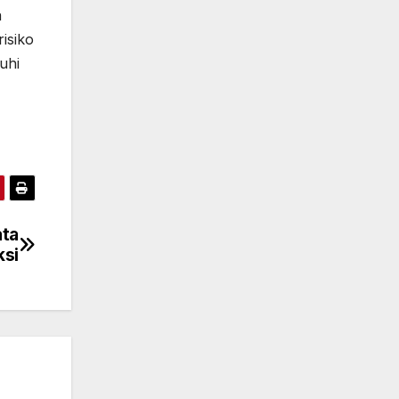
a
isiko
uhi
ata
ksi