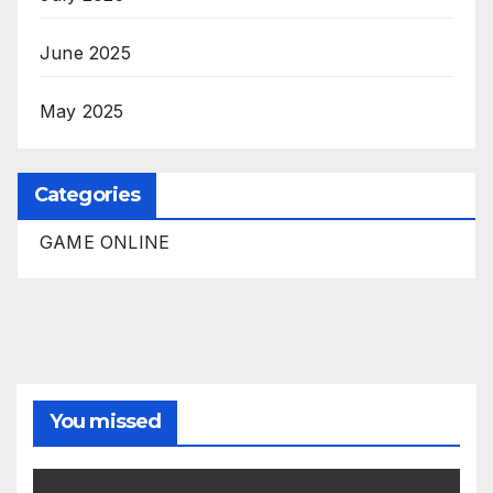
June 2025
May 2025
Categories
GAME ONLINE
You missed