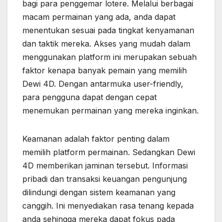
bagi para penggemar lotere. Melalui berbagai
macam permainan yang ada, anda dapat
menentukan sesuai pada tingkat kenyamanan
dan taktik mereka. Akses yang mudah dalam
menggunakan platform ini merupakan sebuah
faktor kenapa banyak pemain yang memilih
Dewi 4D. Dengan antarmuka user-friendly,
para pengguna dapat dengan cepat
menemukan permainan yang mereka inginkan.
Keamanan adalah faktor penting dalam
memilih platform permainan. Sedangkan Dewi
4D memberikan jaminan tersebut. Informasi
pribadi dan transaksi keuangan pengunjung
dilindungi dengan sistem keamanan yang
canggih. Ini menyediakan rasa tenang kepada
anda sehingga mereka dapat fokus pada