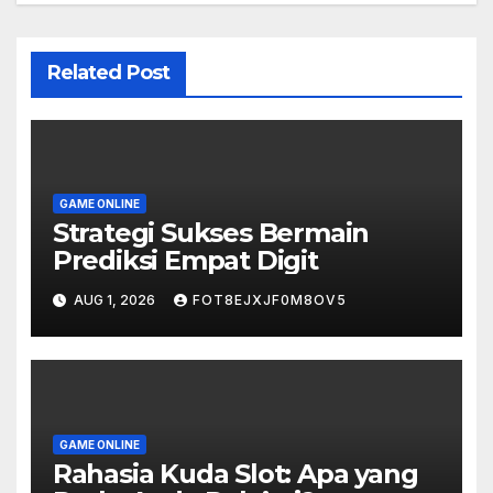
Related Post
GAME ONLINE
Strategi Sukses Bermain
Prediksi Empat Digit
AUG 1, 2026
FOT8EJXJF0M8OV5
GAME ONLINE
Rahasia Kuda Slot: Apa yang