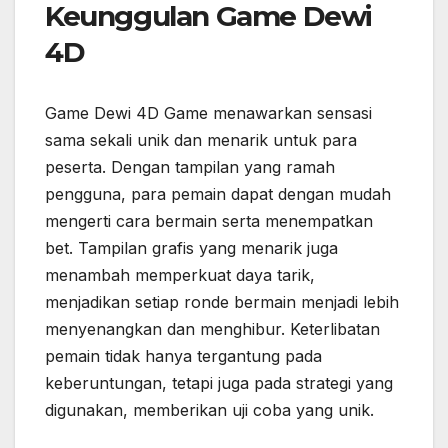
Keunggulan Game Dewi
4D
Game Dewi 4D Game menawarkan sensasi
sama sekali unik dan menarik untuk para
peserta. Dengan tampilan yang ramah
pengguna, para pemain dapat dengan mudah
mengerti cara bermain serta menempatkan
bet. Tampilan grafis yang menarik juga
menambah memperkuat daya tarik,
menjadikan setiap ronde bermain menjadi lebih
menyenangkan dan menghibur. Keterlibatan
pemain tidak hanya tergantung pada
keberuntungan, tetapi juga pada strategi yang
digunakan, memberikan uji coba yang unik.