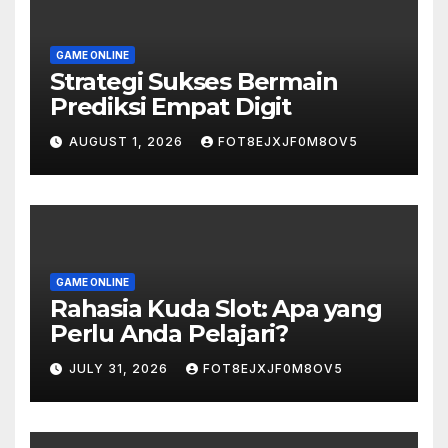
GAME ONLINE
Strategi Sukses Bermain
Prediksi Empat Digit
AUGUST 1, 2026
FOT8EJXJF0M8OV5
GAME ONLINE
Rahasia Kuda Slot: Apa yang
Perlu Anda Pelajari?
JULY 31, 2026
FOT8EJXJF0M8OV5