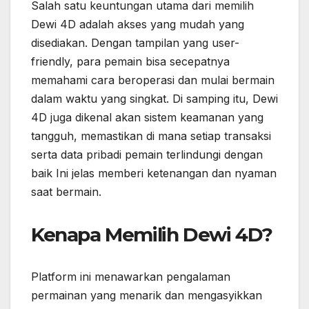
Salah satu keuntungan utama dari memilih
Dewi 4D adalah akses yang mudah yang
disediakan. Dengan tampilan yang user-
friendly, para pemain bisa secepatnya
memahami cara beroperasi dan mulai bermain
dalam waktu yang singkat. Di samping itu, Dewi
4D juga dikenal akan sistem keamanan yang
tangguh, memastikan di mana setiap transaksi
serta data pribadi pemain terlindungi dengan
baik Ini jelas memberi ketenangan dan nyaman
saat bermain.
Kenapa Memilih Dewi 4D?
Platform ini menawarkan pengalaman
permainan yang menarik dan mengasyikkan