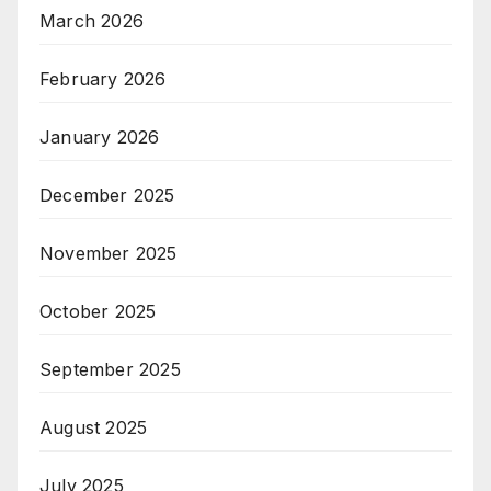
March 2026
February 2026
January 2026
December 2025
November 2025
October 2025
September 2025
August 2025
July 2025