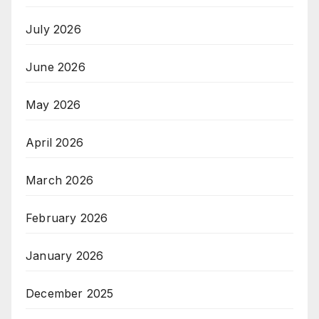
July 2026
June 2026
May 2026
April 2026
March 2026
February 2026
January 2026
December 2025