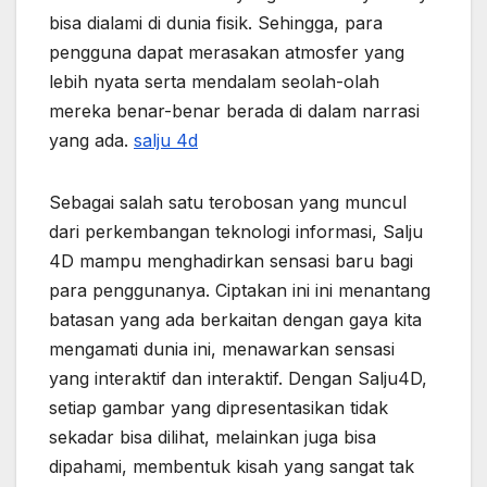
bisa dialami di dunia fisik. Sehingga, para
pengguna dapat merasakan atmosfer yang
lebih nyata serta mendalam seolah-olah
mereka benar-benar berada di dalam narrasi
yang ada.
salju 4d
Sebagai salah satu terobosan yang muncul
dari perkembangan teknologi informasi, Salju
4D mampu menghadirkan sensasi baru bagi
para penggunanya. Ciptakan ini ini menantang
batasan yang ada berkaitan dengan gaya kita
mengamati dunia ini, menawarkan sensasi
yang interaktif dan interaktif. Dengan Salju4D,
setiap gambar yang dipresentasikan tidak
sekadar bisa dilihat, melainkan juga bisa
dipahami, membentuk kisah yang sangat tak