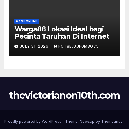
GAME ONLINE
Warga88 Lokasi Ideal bagi
Pecinta Taruhan Di Internet
JULY 31, 2026
FOT8EJXJF0M8OV5
thevictorianon10th.com
Proudly powered by WordPress
|
Theme:
Newsup
by
Themeansar
.