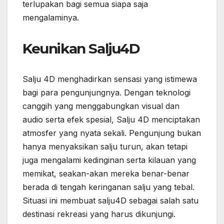
terlupakan bagi semua siapa saja
mengalaminya.
Keunikan Salju4D
Salju 4D menghadirkan sensasi yang istimewa
bagi para pengunjungnya. Dengan teknologi
canggih yang menggabungkan visual dan
audio serta efek spesial, Salju 4D menciptakan
atmosfer yang nyata sekali. Pengunjung bukan
hanya menyaksikan salju turun, akan tetapi
juga mengalami kedinginan serta kilauan yang
memikat, seakan-akan mereka benar-benar
berada di tengah keringanan salju yang tebal.
Situasi ini membuat salju4D sebagai salah satu
destinasi rekreasi yang harus dikunjungi.