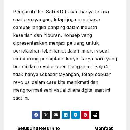
Pengaruh dari Salju4D bukan hanya terasa
saat penayangan, tetapi juga membawa
dampak jangka panjang dalam industri
kesenian dan hiburan. Konsep yang
dipresentasikan menjadi peluang untuk
penjelajahan lebih lanjut dalam imersi visual,
mendorong penciptaan karya-karya baru yang
berani dan revolusioner. Dengan ini, Salju4D
tidak hanya sekadar tayangan, tetapi sebuah
revolusi dalam cara kita menikmati dan
menghormati seni visual di era digital saat ini
saat ini.
Selubung Return to
Manfaat