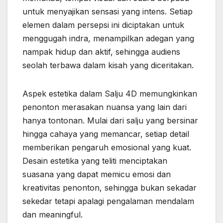
untuk menyajikan sensasi yang intens. Setiap
elemen dalam persepsi ini diciptakan untuk
menggugah indra, menampilkan adegan yang
nampak hidup dan aktif, sehingga audiens
seolah terbawa dalam kisah yang diceritakan.
Aspek estetika dalam Salju 4D memungkinkan
penonton merasakan nuansa yang lain dari
hanya tontonan. Mulai dari salju yang bersinar
hingga cahaya yang memancar, setiap detail
memberikan pengaruh emosional yang kuat.
Desain estetika yang teliti menciptakan
suasana yang dapat memicu emosi dan
kreativitas penonton, sehingga bukan sekadar
sekedar tetapi apalagi pengalaman mendalam
dan meaningful.