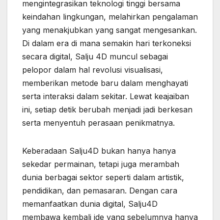
mengintegrasikan teknologi tinggi bersama
keindahan lingkungan, melahirkan pengalaman
yang menakjubkan yang sangat mengesankan.
Di dalam era di mana semakin hari terkoneksi
secara digital, Salju 4D muncul sebagai
pelopor dalam hal revolusi visualisasi,
memberikan metode baru dalam menghayati
serta interaksi dalam sekitar. Lewat keajaiban
ini, setiap detik berubah menjadi jadi berkesan
serta menyentuh perasaan penikmatnya.
Keberadaan Salju4D bukan hanya hanya
sekedar permainan, tetapi juga merambah
dunia berbagai sektor seperti dalam artistik,
pendidikan, dan pemasaran. Dengan cara
memanfaatkan dunia digital, Salju4D
membawa kembali ide yang sebelumnya hanya