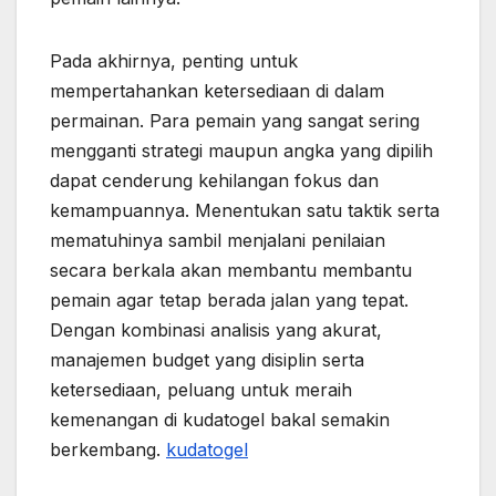
Pada akhirnya, penting untuk
mempertahankan ketersediaan di dalam
permainan. Para pemain yang sangat sering
mengganti strategi maupun angka yang dipilih
dapat cenderung kehilangan fokus dan
kemampuannya. Menentukan satu taktik serta
mematuhinya sambil menjalani penilaian
secara berkala akan membantu membantu
pemain agar tetap berada jalan yang tepat.
Dengan kombinasi analisis yang akurat,
manajemen budget yang disiplin serta
ketersediaan, peluang untuk meraih
kemenangan di kudatogel bakal semakin
berkembang.
kudatogel