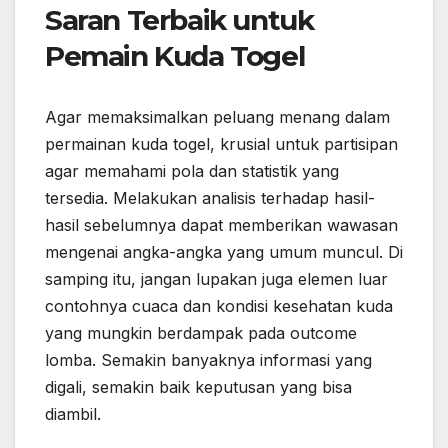
Saran Terbaik untuk
Pemain Kuda Togel
Agar memaksimalkan peluang menang dalam
permainan kuda togel, krusial untuk partisipan
agar memahami pola dan statistik yang
tersedia. Melakukan analisis terhadap hasil-
hasil sebelumnya dapat memberikan wawasan
mengenai angka-angka yang umum muncul. Di
samping itu, jangan lupakan juga elemen luar
contohnya cuaca dan kondisi kesehatan kuda
yang mungkin berdampak pada outcome
lomba. Semakin banyaknya informasi yang
digali, semakin baik keputusan yang bisa
diambil.