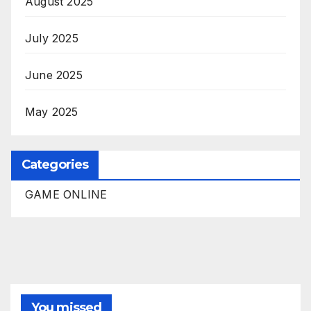
August 2025
July 2025
June 2025
May 2025
Categories
GAME ONLINE
You missed