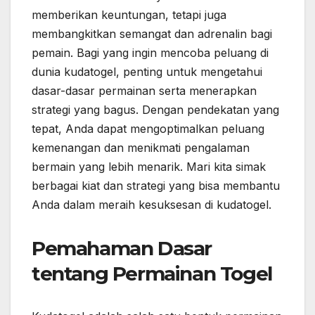
memberikan keuntungan, tetapi juga
membangkitkan semangat dan adrenalin bagi
pemain. Bagi yang ingin mencoba peluang di
dunia kudatogel, penting untuk mengetahui
dasar-dasar permainan serta menerapkan
strategi yang bagus. Dengan pendekatan yang
tepat, Anda dapat mengoptimalkan peluang
kemenangan dan menikmati pengalaman
bermain yang lebih menarik. Mari kita simak
berbagai kiat dan strategi yang bisa membantu
Anda dalam meraih kesuksesan di kudatogel.
Pemahaman Dasar
tentang Permainan Togel