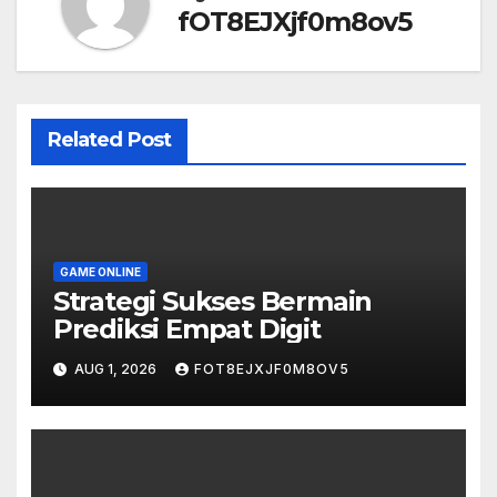
fOT8EJXjf0m8ov5
Related Post
GAME ONLINE
Strategi Sukses Bermain
Prediksi Empat Digit
AUG 1, 2026
FOT8EJXJF0M8OV5