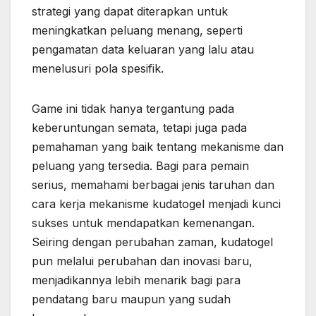
strategi yang dapat diterapkan untuk
meningkatkan peluang menang, seperti
pengamatan data keluaran yang lalu atau
menelusuri pola spesifik.
Game ini tidak hanya tergantung pada
keberuntungan semata, tetapi juga pada
pemahaman yang baik tentang mekanisme dan
peluang yang tersedia. Bagi para pemain
serius, memahami berbagai jenis taruhan dan
cara kerja mekanisme kudatogel menjadi kunci
sukses untuk mendapatkan kemenangan.
Seiring dengan perubahan zaman, kudatogel
pun melalui perubahan dan inovasi baru,
menjadikannya lebih menarik bagi para
pendatang baru maupun yang sudah