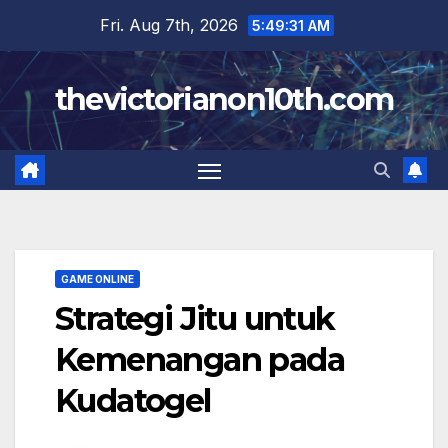
Skip
Fri. Aug 7th, 2026
5:49:32 AM
to
content
thevictorianon10th.com
GAME ONLINE
Strategi Jitu untuk
Kemenangan pada
Kudatogel