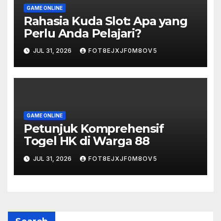
GAME ONLINE
Rahasia Kuda Slot: Apa yang
Perlu Anda Pelajari?
JUL 31, 2026
FOT8EJXJF0M8OV5
GAME ONLINE
Petunjuk Komprehensif
Togel HK di Warga 88
JUL 31, 2026
FOT8EJXJF0M8OV5