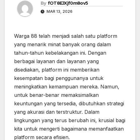
By
fOT8EJXjf0m8ov5
MAR 13, 2026
Warga 88 telah menjadi salah satu platform
yang menarik minat banyak orang dalam
tahun-tahun kebelakangan ini. Dengan
berbagai layanan dan layanan yang
disediakan, platform ini memberikan
kesempatan bagi penggunanya untuk
meningkatkan kemampuan mereka. Namun,
untuk benar-benar memaksimalkan
keuntungan yang tersedia, dibutuhkan strategi
yang akurasi dan terstruktur. Dalam
lingkungan yang terus berubah ini, krusial bagi
kita untuk mengerti bagaimana memanfaatkan
platform secara efisien.