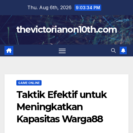
Skip
Thu. Aug 6th, 2026
9:03:35 PM
to
content
thevictorianon10th.com
GAME ONLINE
Taktik Efektif untuk
Meningkatkan
Kapasitas Warga88