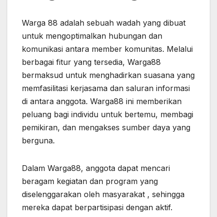
Warga 88 adalah sebuah wadah yang dibuat
untuk mengoptimalkan hubungan dan
komunikasi antara member komunitas. Melalui
berbagai fitur yang tersedia, Warga88
bermaksud untuk menghadirkan suasana yang
memfasilitasi kerjasama dan saluran informasi
di antara anggota. Warga88 ini memberikan
peluang bagi individu untuk bertemu, membagi
pemikiran, dan mengakses sumber daya yang
berguna.
Dalam Warga88, anggota dapat mencari
beragam kegiatan dan program yang
diselenggarakan oleh masyarakat , sehingga
mereka dapat berpartisipasi dengan aktif.