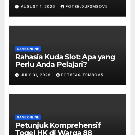
AUGUST 1, 2026
FOT8EJXJF0M8OV5
GAME ONLINE
Rahasia Kuda Slot: Apa yang
Perlu Anda Pelajari?
JULY 31, 2026
FOT8EJXJF0M8OV5
GAME ONLINE
Petunjuk Komprehensif
Togel HK di Warga 88