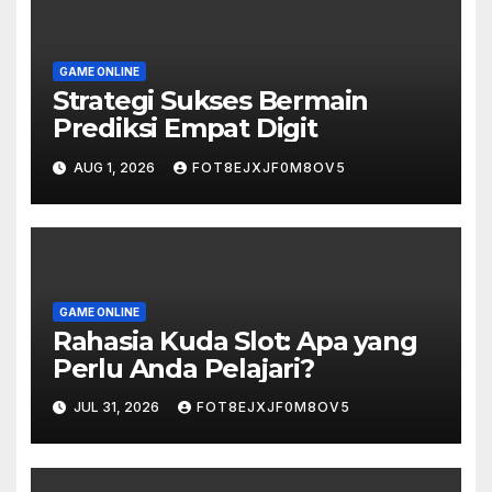
GAME ONLINE
Strategi Sukses Bermain
Prediksi Empat Digit
AUG 1, 2026
FOT8EJXJF0M8OV5
GAME ONLINE
Rahasia Kuda Slot: Apa yang
Perlu Anda Pelajari?
JUL 31, 2026
FOT8EJXJF0M8OV5