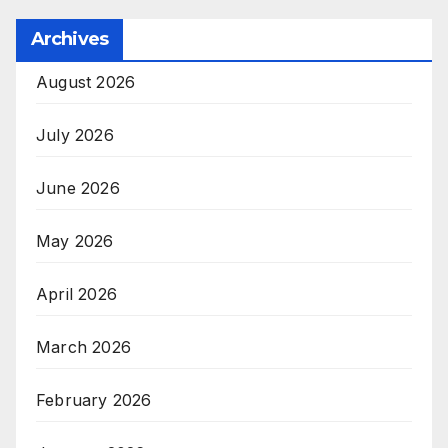
Archives
August 2026
July 2026
June 2026
May 2026
April 2026
March 2026
February 2026