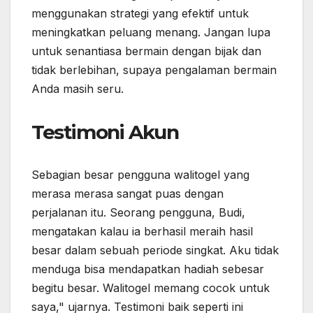
menggunakan strategi yang efektif untuk
meningkatkan peluang menang. Jangan lupa
untuk senantiasa bermain dengan bijak dan
tidak berlebihan, supaya pengalaman bermain
Anda masih seru.
Testimoni Akun
Sebagian besar pengguna walitogel yang
merasa merasa sangat puas dengan
perjalanan itu. Seorang pengguna, Budi,
mengatakan kalau ia berhasil meraih hasil
besar dalam sebuah periode singkat. Aku tidak
menduga bisa mendapatkan hadiah sebesar
begitu besar. Walitogel memang cocok untuk
saya," ujarnya. Testimoni baik seperti ini