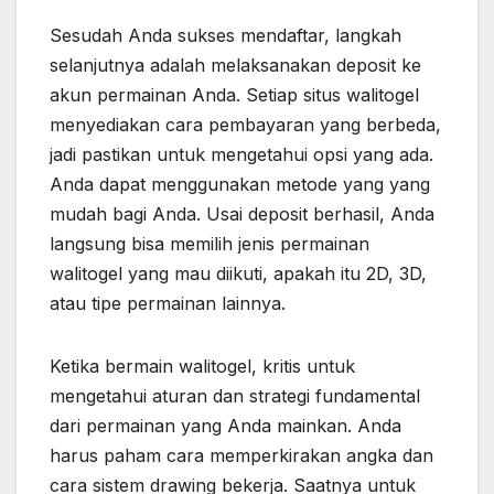
Sesudah Anda sukses mendaftar, langkah
selanjutnya adalah melaksanakan deposit ke
akun permainan Anda. Setiap situs walitogel
menyediakan cara pembayaran yang berbeda,
jadi pastikan untuk mengetahui opsi yang ada.
Anda dapat menggunakan metode yang yang
mudah bagi Anda. Usai deposit berhasil, Anda
langsung bisa memilih jenis permainan
walitogel yang mau diikuti, apakah itu 2D, 3D,
atau tipe permainan lainnya.
Ketika bermain walitogel, kritis untuk
mengetahui aturan dan strategi fundamental
dari permainan yang Anda mainkan. Anda
harus paham cara memperkirakan angka dan
cara sistem drawing bekerja. Saatnya untuk