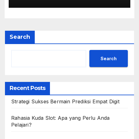
Search
Search
Recent Posts
Strategi Sukses Bermain Prediksi Empat Digit
Rahasia Kuda Slot: Apa yang Perlu Anda
Pelajari?