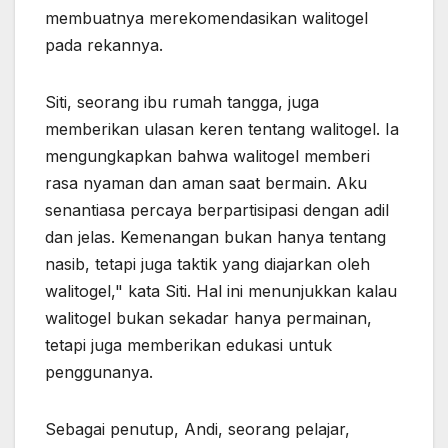
membuatnya merekomendasikan walitogel
pada rekannya.
Siti, seorang ibu rumah tangga, juga
memberikan ulasan keren tentang walitogel. Ia
mengungkapkan bahwa walitogel memberi
rasa nyaman dan aman saat bermain. Aku
senantiasa percaya berpartisipasi dengan adil
dan jelas. Kemenangan bukan hanya tentang
nasib, tetapi juga taktik yang diajarkan oleh
walitogel," kata Siti. Hal ini menunjukkan kalau
walitogel bukan sekadar hanya permainan,
tetapi juga memberikan edukasi untuk
penggunanya.
Sebagai penutup, Andi, seorang pelajar,