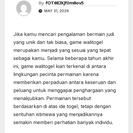
By
fOT8EJXjf0m8ov5
MAY 31, 2026
Jika kamu mencari pengalaman bermain judi
yang unik dan tak biasa, game walitogel
merupakan menjadi yang sesuai yang tepat
sebagai kamu. Selama beberapa tahun akhir
ini, game walitogel kian terkenal di antara
lingkungan pecinta permainan karena
memberikan perpaduan antara keseruan dan
peluang untuk menggapai penghargaan yang
menakjubkan. Permainan tersebut
berdasarkan di atas ide togel, tetapi dengan
sentuhan istimewa yang menjadikannya
semakin memberi perhatian banyak individu.