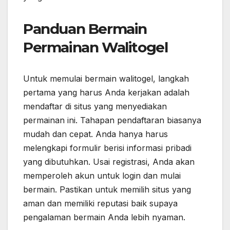
Panduan Bermain
Permainan Walitogel
Untuk memulai bermain walitogel, langkah
pertama yang harus Anda kerjakan adalah
mendaftar di situs yang menyediakan
permainan ini. Tahapan pendaftaran biasanya
mudah dan cepat. Anda hanya harus
melengkapi formulir berisi informasi pribadi
yang dibutuhkan. Usai registrasi, Anda akan
memperoleh akun untuk login dan mulai
bermain. Pastikan untuk memilih situs yang
aman dan memiliki reputasi baik supaya
pengalaman bermain Anda lebih nyaman.