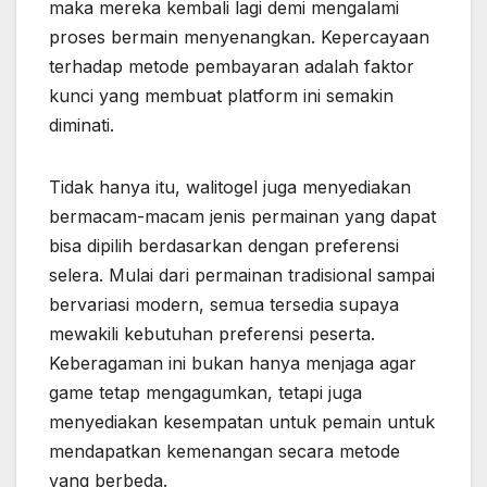
maka mereka kembali lagi demi mengalami
proses bermain menyenangkan. Kepercayaan
terhadap metode pembayaran adalah faktor
kunci yang membuat platform ini semakin
diminati.
Tidak hanya itu, walitogel juga menyediakan
bermacam-macam jenis permainan yang dapat
bisa dipilih berdasarkan dengan preferensi
selera. Mulai dari permainan tradisional sampai
bervariasi modern, semua tersedia supaya
mewakili kebutuhan preferensi peserta.
Keberagaman ini bukan hanya menjaga agar
game tetap mengagumkan, tetapi juga
menyediakan kesempatan untuk pemain untuk
mendapatkan kemenangan secara metode
yang berbeda.