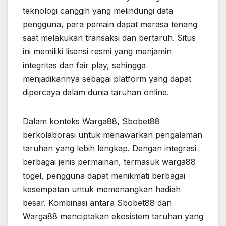
teknologi canggih yang melindungi data
pengguna, para pemain dapat merasa tenang
saat melakukan transaksi dan bertaruh. Situs
ini memiliki lisensi resmi yang menjamin
integritas dan fair play, sehingga
menjadikannya sebagai platform yang dapat
dipercaya dalam dunia taruhan online.
Dalam konteks Warga88, Sbobet88
berkolaborasi untuk menawarkan pengalaman
taruhan yang lebih lengkap. Dengan integrasi
berbagai jenis permainan, termasuk warga88
togel, pengguna dapat menikmati berbagai
kesempatan untuk memenangkan hadiah
besar. Kombinasi antara Sbobet88 dan
Warga88 menciptakan ekosistem taruhan yang