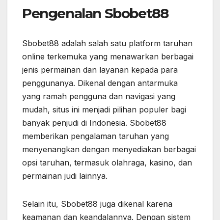
Pengenalan Sbobet88
Sbobet88 adalah salah satu platform taruhan
online terkemuka yang menawarkan berbagai
jenis permainan dan layanan kepada para
penggunanya. Dikenal dengan antarmuka
yang ramah pengguna dan navigasi yang
mudah, situs ini menjadi pilihan populer bagi
banyak penjudi di Indonesia. Sbobet88
memberikan pengalaman taruhan yang
menyenangkan dengan menyediakan berbagai
opsi taruhan, termasuk olahraga, kasino, dan
permainan judi lainnya.
Selain itu, Sbobet88 juga dikenal karena
keamanan dan keandalannya. Dengan sistem