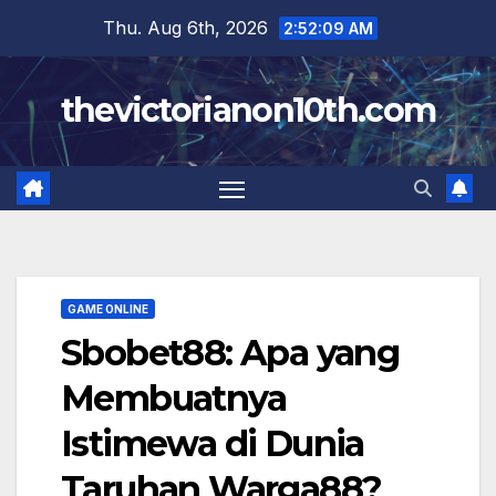
Skip
Thu. Aug 6th, 2026
2:52:10 AM
to
content
thevictorianon10th.com
GAME ONLINE
Sbobet88: Apa yang
Membuatnya
Istimewa di Dunia
Taruhan Warga88?