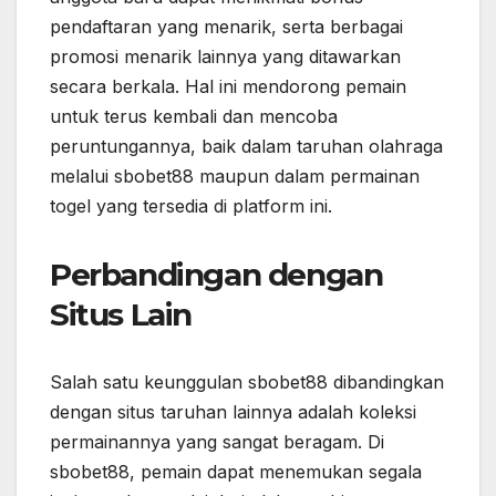
pendaftaran yang menarik, serta berbagai
promosi menarik lainnya yang ditawarkan
secara berkala. Hal ini mendorong pemain
untuk terus kembali dan mencoba
peruntungannya, baik dalam taruhan olahraga
melalui sbobet88 maupun dalam permainan
togel yang tersedia di platform ini.
Perbandingan dengan
Situs Lain
Salah satu keunggulan sbobet88 dibandingkan
dengan situs taruhan lainnya adalah koleksi
permainannya yang sangat beragam. Di
sbobet88, pemain dapat menemukan segala