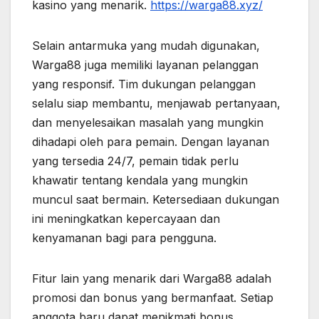
kasino yang menarik.
https://warga88.xyz/
Selain antarmuka yang mudah digunakan,
Warga88 juga memiliki layanan pelanggan
yang responsif. Tim dukungan pelanggan
selalu siap membantu, menjawab pertanyaan,
dan menyelesaikan masalah yang mungkin
dihadapi oleh para pemain. Dengan layanan
yang tersedia 24/7, pemain tidak perlu
khawatir tentang kendala yang mungkin
muncul saat bermain. Ketersediaan dukungan
ini meningkatkan kepercayaan dan
kenyamanan bagi para pengguna.
Fitur lain yang menarik dari Warga88 adalah
promosi dan bonus yang bermanfaat. Setiap
anggota baru dapat menikmati bonus