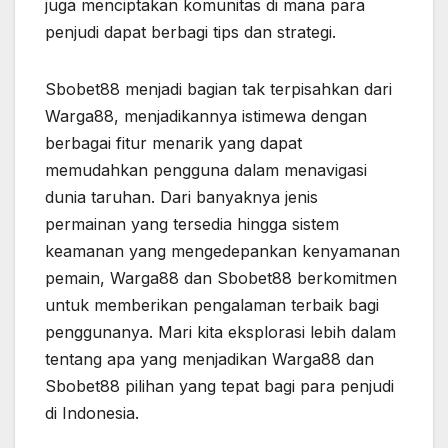
juga menciptakan komunitas di mana para
penjudi dapat berbagi tips dan strategi.
Sbobet88 menjadi bagian tak terpisahkan dari
Warga88, menjadikannya istimewa dengan
berbagai fitur menarik yang dapat
memudahkan pengguna dalam menavigasi
dunia taruhan. Dari banyaknya jenis
permainan yang tersedia hingga sistem
keamanan yang mengedepankan kenyamanan
pemain, Warga88 dan Sbobet88 berkomitmen
untuk memberikan pengalaman terbaik bagi
penggunanya. Mari kita eksplorasi lebih dalam
tentang apa yang menjadikan Warga88 dan
Sbobet88 pilihan yang tepat bagi para penjudi
di Indonesia.