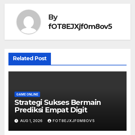
By
fOT8EJXjf0m8ov5
Related Post
GAME ONLINE
Strategi Sukses Bermain
Prediksi Empat Digit
AUG 1, 2026
FOT8EJXJF0M8OV5