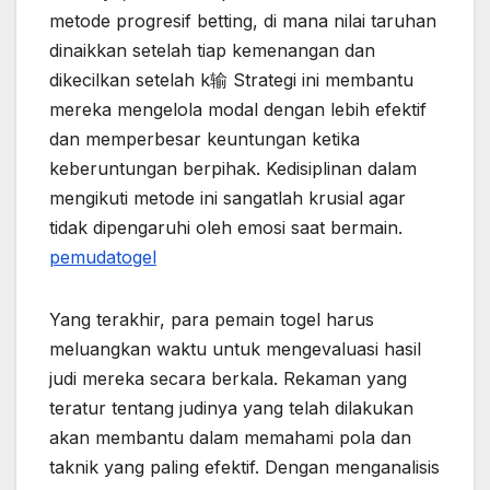
metode progresif betting, di mana nilai taruhan
dinaikkan setelah tiap kemenangan dan
dikecilkan setelah k输 Strategi ini membantu
mereka mengelola modal dengan lebih efektif
dan memperbesar keuntungan ketika
keberuntungan berpihak. Kedisiplinan dalam
mengikuti metode ini sangatlah krusial agar
tidak dipengaruhi oleh emosi saat bermain.
pemudatogel
Yang terakhir, para pemain togel harus
meluangkan waktu untuk mengevaluasi hasil
judi mereka secara berkala. Rekaman yang
teratur tentang judinya yang telah dilakukan
akan membantu dalam memahami pola dan
taknik yang paling efektif. Dengan menganalisis