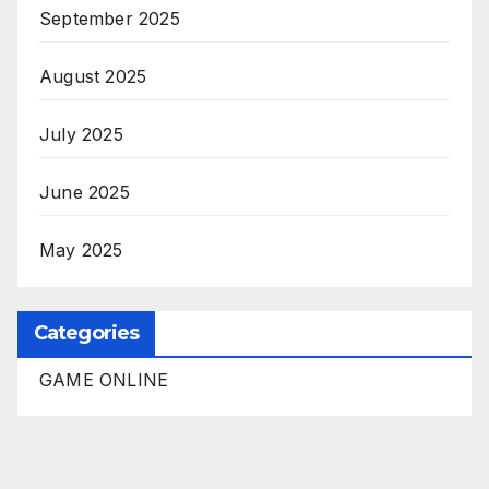
September 2025
August 2025
July 2025
June 2025
May 2025
Categories
GAME ONLINE