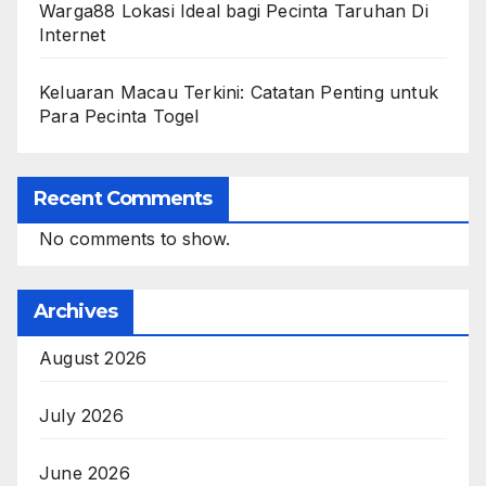
Warga88 Lokasi Ideal bagi Pecinta Taruhan Di
Internet
Keluaran Macau Terkini: Catatan Penting untuk
Para Pecinta Togel
Recent Comments
No comments to show.
Archives
August 2026
July 2026
June 2026