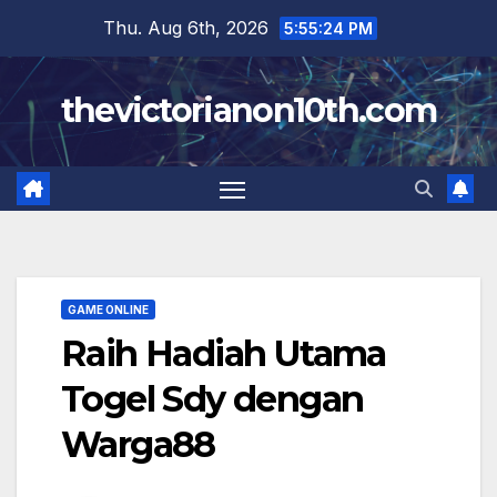
Skip
Thu. Aug 6th, 2026
5:55:25 PM
to
content
thevictorianon10th.com
GAME ONLINE
Raih Hadiah Utama
Togel Sdy dengan
Warga88