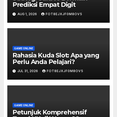
Prediksi Empat Digit
AUG 1, 2026
FOT8EJXJF0M8OV5
GAME ONLINE
Rahasia Kuda Slot: Apa yang
Perlu Anda Pelajari?
JUL 31, 2026
FOT8EJXJF0M8OV5
GAME ONLINE
Petunjuk Komprehensif