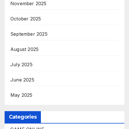
November 2025
October 2025
September 2025
August 2025
July 2025
June 2025
May 2025
Categories