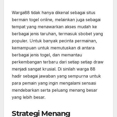
Warga88 tidak hanya dikenal sebagai situs
bermain togel online, melainkan juga sebagai
tempat yang menawarkan akses mudah ke
berbagai jenis taruhan, termasuk sbobet yang
populer. Untuk banyak pecinta permainan,
kemampuan untuk memutuskan di antara
berbagai jenis togel, dan memantau
perkembangan terbaru dari setiap setiap draw
menjadi sangat krusial. Di sinilah warga 88
hadir sebagai jawaban yang sempurna untuk
para pemain yang ingin mengalami sensasi
mendebarkan serta peluang menang besar
yang lebih besar.
Strategi Menang