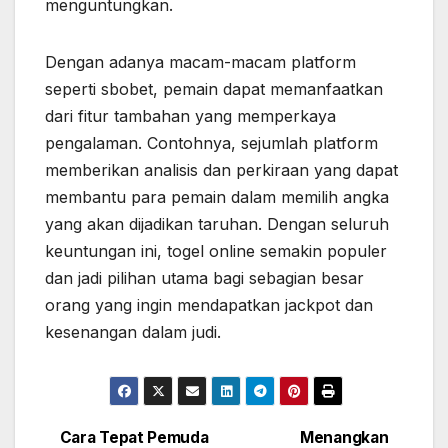
menguntungkan.
Dengan adanya macam-macam platform
seperti sbobet, pemain dapat memanfaatkan
dari fitur tambahan yang memperkaya
pengalaman. Contohnya, sejumlah platform
memberikan analisis dan perkiraan yang dapat
membantu para pemain dalam memilih angka
yang akan dijadikan taruhan. Dengan seluruh
keuntungan ini, togel online semakin populer
dan jadi pilihan utama bagi sebagian besar
orang yang ingin mendapatkan jackpot dan
kesenangan dalam judi.
Cara Tepat Pemuda
Menangkan