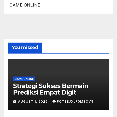
GAME ONLINE
You missed
GAME ONLINE
Strategi Sukses Bermain
Prediksi Empat Digit
AUGUST 1, 2026
FOT8EJXJF0M8OV5