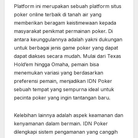
Platform ini merupakan sebuah platform situs
poker online terbaik di tanah air yang
memberikan beragam keistimewaan kepada
masyarakat penikmat permainan poker. Di
antara keunggulannya adalah yakni dukungan
untuk berbagai jenis game poker yang dapat
dapat diakses secara mudah. Mulai dari Texas
Hold’em hingga Omaha, pemain bisa
menemukan variasi yang berdasarkan
preferensi pemain, menjadikan IDN Poker
sebuah tempat yang sempurna ideal untuk
pecinta poker yang ingin tantangan baru.
Kelebihan lainnya adalah aspek keamanan dan
kenyamanan dalam bermain. IDN Poker
dilengkapi sistem pengamanan yang canggih