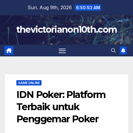
Skip
Sun. Aug 9th, 2026
6:50:54 AM
to
content
thevictorianon10th.com
GAME ONLINE
IDN Poker: Platform
Terbaik untuk
Penggemar Poker