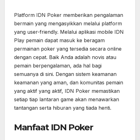
Platform IDN Poker memberikan pengalaman
bermain yang mengasyikkan melalui platform
yang user-friendly. Melalui aplikasi mobile IDN
Play pemain dapat masuk ke beragam
permainan poker yang tersedia secara online
dengan cepat. Baik Anda adalah novis atau
pemain berpengalaman, ada hal bagi
semuanya di sini. Dengan sistem keamanan
keamanan yang aman, dan komunitas pemain
yang aktif yang aktif, IDN Poker memastikan
setiap tiap lantaran game akan menawarkan
tantangan serta hiburan yang tiada henti.
Manfaat IDN Poker