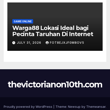
GAME ONLINE
Warga88 Lokasi Ideal bagi
Pecinta Taruhan Di Internet
JULY 31, 2026
FOT8EJXJF0M8OV5
thevictorianon10th.com
Proudly powered by WordPress
|
Theme:
Newsup
by
Themeansar
.