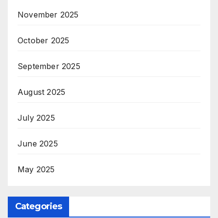
November 2025
October 2025
September 2025
August 2025
July 2025
June 2025
May 2025
Categories